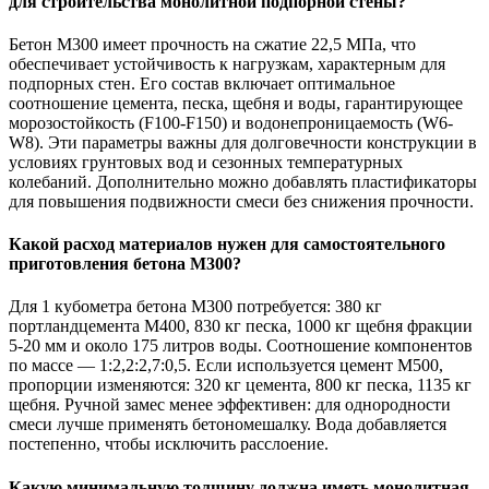
для строительства монолитной подпорной стены?
Бетон М300 имеет прочность на сжатие 22,5 МПа, что
обеспечивает устойчивость к нагрузкам, характерным для
подпорных стен. Его состав включает оптимальное
соотношение цемента, песка, щебня и воды, гарантирующее
морозостойкость (F100-F150) и водонепроницаемость (W6-
W8). Эти параметры важны для долговечности конструкции в
условиях грунтовых вод и сезонных температурных
колебаний. Дополнительно можно добавлять пластификаторы
для повышения подвижности смеси без снижения прочности.
Какой расход материалов нужен для самостоятельного
приготовления бетона М300?
Для 1 кубометра бетона М300 потребуется: 380 кг
портландцемента М400, 830 кг песка, 1000 кг щебня фракции
5-20 мм и около 175 литров воды. Соотношение компонентов
по массе — 1:2,2:2,7:0,5. Если используется цемент М500,
пропорции изменяются: 320 кг цемента, 800 кг песка, 1135 кг
щебня. Ручной замес менее эффективен: для однородности
смеси лучше применять бетономешалку. Вода добавляется
постепенно, чтобы исключить расслоение.
Какую минимальную толщину должна иметь монолитная