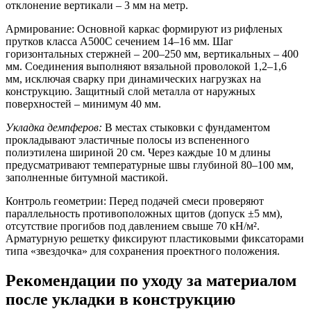
отклонение вертикали – 3 мм на метр.
Армирование:
Основной каркас формируют из рифленых
прутков класса A500C сечением 14–16 мм. Шаг
горизонтальных стержней – 200–250 мм, вертикальных – 400
мм. Соединения выполняют вязальной проволокой 1,2–1,6
мм, исключая сварку при динамических нагрузках на
конструкцию. Защитный слой металла от наружных
поверхностей – минимум 40 мм.
Укладка демпферов:
В местах стыковки с фундаментом
прокладывают эластичные полосы из вспененного
полиэтилена шириной 20 см. Через каждые 10 м длины
предусматривают температурные швы глубиной 80–100 мм,
заполненные битумной мастикой.
Контроль геометрии:
Перед подачей смеси проверяют
параллельность противоположных щитов (допуск ±5 мм),
отсутствие прогибов под давлением свыше 70 кН/м².
Арматурную решетку фиксируют пластиковыми фиксаторами
типа «звездочка» для сохранения проектного положения.
Рекомендации по уходу за материалом
после укладки в конструкцию