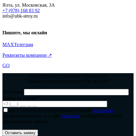
Ялта, ул. Московская, 3А
+7 (978) 168 83 92
info@ubk-stroy.ru
Пишите, мы онлайн
MAX
Телеграм
Реквизиты компании ↗
GO
Получить консультацию специалиста
Звонки осуществляются с 9:00 до 18:00
Ваше имя
Номер телефона*
agree
прочитал(-а) и принимаю условия
политики
конфиденциальности и даю
согласие
на обработку своих
персональных данных