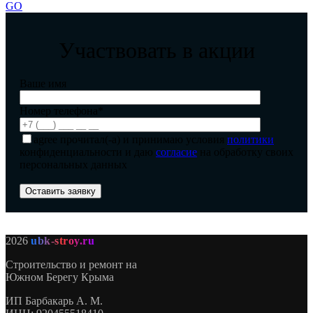
GO
Участвовать в акции
Ваше имя
Номер телефона*
agree
прочитал(-а) и принимаю условия
политики
конфиденциальности и даю
согласие
на обработку своих
персональных данных
2026
ubk-stroy.ru
Строительство и ремонт на
Южном Берегу Крыма
ИП
Барбакарь А. М.