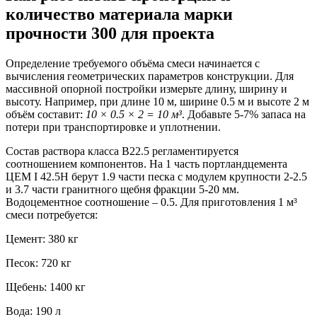
количество материала марки
прочности 300 для проекта
Определение требуемого объёма смеси начинается с
вычисления геометрических параметров конструкции. Для
массивной опорной постройки измерьте длину, ширину и
высоту. Например, при длине 10 м, ширине 0.5 м и высоте 2 м
объём составит:
10 × 0.5 × 2 = 10 м³
. Добавьте 5-7% запаса на
потери при транспортировке и уплотнении.
Состав раствора класса В22.5 регламентируется
соотношением компонентов. На 1 часть портландцемента
ЦЕМ I 42.5Н берут 1.9 части песка с модулем крупности 2-2.5
и 3.7 части гранитного щебня фракции 5-20 мм.
Водоцементное соотношение – 0.5. Для приготовления 1 м³
смеси потребуется:
Цемент:
380 кг
Песок:
720 кг
Щебень:
1400 кг
Вода:
190 л