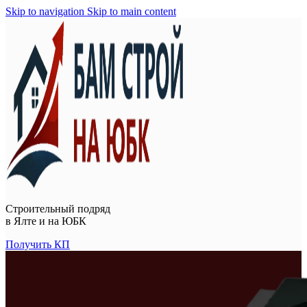
Skip to navigation
Skip to main content
Строительный подряд
в
Ялте и на ЮБК
Получить КП