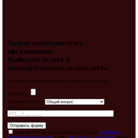
Запрос коммерческого
предложения.
Выберите услугу и
ожидайте ответа специалиста
Вы можете прикрепить файл (проект или эскиз)
Ваш файл:
Выберите услугу
Номер телефона*
agree
прочитал(-а) и принимаю условия
политики
конфиденциальности
и даю
согласие на обработку
своих