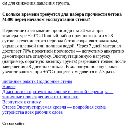
см для снижения давления грунта.
Сколько времени требуется для набора прочности бетона
М300 перед началом эксплуатации стены?
Первичное схватывание происходит за 24 часа при
температуре +20°C. Полный набор прочности длится 28
суток: в течение этого периода бетон сохраняют влажным,
укрывая пленкой или поливая водой. Через 7 дней материал
достигает 70% проектной прочности — допустимо аккуратно
демонтировать опалубку. Эксплуатационную нагрузку
(например, обратную засыпку грунта) разрешают только после
завершения 28-дневного цикла. В холодную погоду сроки
увеличиваются: при +5°C процесс замедляется в 2-3 раза.
Бетонные работы
Подпорные стены
Новые
Диагностика протечек на кровле из мягкой черепицы —
типичные повреждения и их признаки
Вернуться к списку
Старее
Эксплуатируемая кровля — подробная схема
устройства всех рабочих слоёв
Статьи сайта