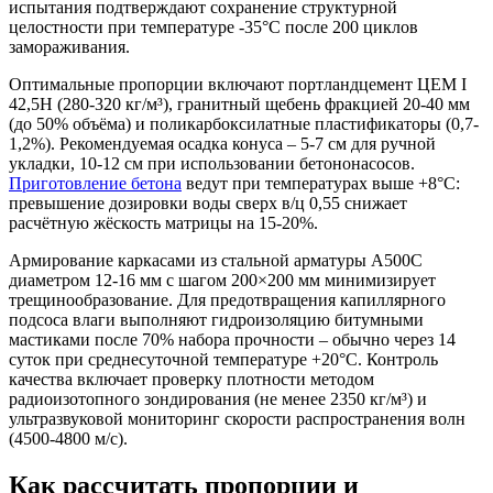
испытания подтверждают сохранение структурной
целостности при температуре -35°C после 200 циклов
замораживания.
Оптимальные пропорции включают портландцемент ЦЕМ I
42,5Н (280-320 кг/м³), гранитный щебень фракцией 20-40 мм
(до 50% объёма) и поликарбоксилатные пластификаторы (0,7-
1,2%). Рекомендуемая осадка конуса – 5-7 см для ручной
укладки, 10-12 см при использовании бетононасосов.
Приготовление бетона
ведут при температурах выше +8°C:
превышение дозировки воды сверх в/ц 0,55 снижает
расчётную жёскость матрицы на 15-20%.
Армирование каркасами из стальной арматуры А500С
диаметром 12-16 мм с шагом 200×200 мм минимизирует
трещинообразование. Для предотвращения капиллярного
подсоса влаги выполняют гидроизоляцию битумными
мастиками после 70% набора прочности – обычно через 14
суток при среднесуточной температуре +20°C. Контроль
качества включает проверку плотности методом
радиоизотопного зондирования (не менее 2350 кг/м³) и
ультразвуковой мониторинг скорости распространения волн
(4500-4800 м/с).
Как рассчитать пропорции и