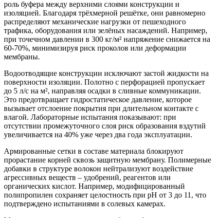
роль буфера между верхними слоями конструкции и
изоляцией. Благодаря трёхмерной решётке, они равномерно
распределяют механические нагрузки от пешеходного
трафика, оборудования или зелёных насаждений. Например,
при точечном давлении в 300 кг/м² напряжение снижается на
60-70%, минимизируя риск проколов или деформации
мембраны.
Водоотводящие конструкции исключают застой жидкости на
поверхности изоляции. Полотно с перфорацией пропускает
до 5 л/с на м², направляя осадки в сливные коммуникации.
Это предотвращает гидростатическое давление, которое
вызывает отслоение покрытия при длительном контакте с
влагой. Лабораторные испытания показывают: при
отсутствии промежуточного слоя риск образования вздутий
увеличивается на 40% уже через два года эксплуатации.
Армированные сетки в составе материала блокируют
прорастание корней сквозь защитную мембрану. Полимерные
добавки в структуре волокон нейтрализуют воздействие
агрессивных веществ – удобрений, реагентов или
органических кислот. Например, модифицированный
полипропилен сохраняет целостность при pH от 3 до 11, что
подтверждено испытаниями в солевых камерах.