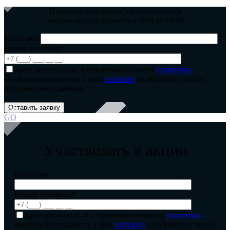
Получить консультацию специалиста
Звонки осуществляются с 9:00 до 18:00
Ваше имя
Номер телефона*
agree
прочитал(-а) и принимаю условия
политики
конфиденциальности и даю
согласие
на обработку своих
персональных данных
GO
Участвовать в акции
Ваше имя
Номер телефона*
agree
прочитал(-а) и принимаю условия
политики
конфиденциальности и даю
согласие
на обработку своих