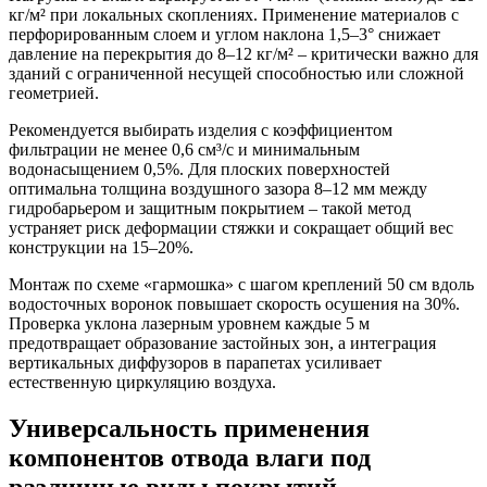
кг/м² при локальных скоплениях. Применение материалов с
перфорированным слоем и углом наклона 1,5–3° снижает
давление на перекрытия до 8–12 кг/м² – критически важно для
зданий с ограниченной несущей способностью или сложной
геометрией.
Рекомендуется выбирать изделия с коэффициентом
фильтрации не менее 0,6 см³/с и минимальным
водонасыщением 0,5%. Для плоских поверхностей
оптимальна толщина воздушного зазора 8–12 мм между
гидробарьером и защитным покрытием – такой метод
устраняет риск деформации стяжки и сокращает общий вес
конструкции на 15–20%.
Монтаж по схеме «гармошка» с шагом креплений 50 см вдоль
водосточных воронок повышает скорость осушения на 30%.
Проверка уклона лазерным уровнем каждые 5 м
предотвращает образование застойных зон, а интеграция
вертикальных диффузоров в парапетах усиливает
естественную циркуляцию воздуха.
Универсальность применения
компонентов отвода влаги под
различные виды покрытий