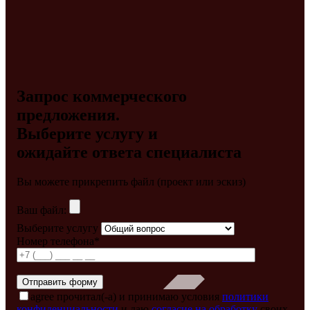
Запрос коммерческого
предложения.
Выберите услугу и
ожидайте ответа специалиста
Вы можете прикрепить файл (проект или эскиз)
Ваш файл:
Выберите услугу
Номер телефона*
agree
прочитал(-а) и принимаю условия
политики
конфиденциальности
и даю
согласие на обработку
своих