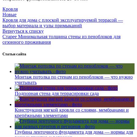
Кровля
Новые
Кровля для дома с плоской эксплуатируемой террасой —
выбор материала и узлы примыканий
Вернуться к списку
Старее
Минимальная толщина стены из пеноблоков для
сезонного проживания
Статьи сайта
Монтаж потолка по стенам из пеноблоков — что нужно
учитывать
Подпорная стена для террасировки сада
Конструкция мягкой кровли со слоями, мембранами и
крепёжными элементами
Глубина ленточного фундамента для дома — нормы для