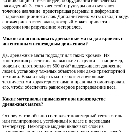
возникающие от веса людей, оборудования или зеленых
насаждений. За счет ячеистой структуры они смягчают
точечное давление, предотвращая разрывы и деформации
гидроизоляционного слоя. Дополнительно маты отводят воду,
снижая риск застоя влаги, который может привести к
коррозии или разрушению материалов.
Можно ли использовать дренажные маты для кровель с
интенсивным пешеходным движением?
Да, дренажные маты подходят для таких кровель. Их
конструкция рассчитана на высокие нагрузки — например,
модели с плотностью от 500 кг/м³ выдерживают движение
людей, установку тяжелых объектов или даже транспортной
техники. Важно выбрать мат с соответствующими
техническими характеристиками и правильно смонтировать
его, чтобы обеспечить равномерное распределение веса.
Какие материалы применяют при производстве
дренажных матов?
Основу матов обычно составляет полимерный геотекстиль
или полипропилен, устойчивый к влаге и перепадам
температур. Некоторые модели включают слои из
гранулированного полистирола или полиэтилена высокой