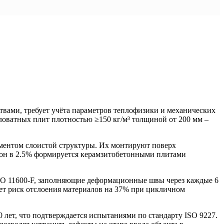
вами, требует учёта параметров теплофизики и механических
ловатных плит плотностью ≥150 кг/м³ толщиной от 200 мм –
ементом слоистой структуры. Их монтируют поверх
клон в 2.5% формируется керамзитобетонными плитами
SO 11600-F, заполняющие деформационные швы через каждые 6
ет риск отслоения материалов на 37% при цикличном
лет, что подтверждается испытаниями по стандарту ISO 9227.