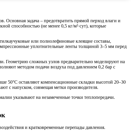
в. Основная задача – предотвратить прямой перход влаги и
ой способностью (не менее 0,5 кг/м²·сут), которые
утилкаучуковые или полиолефиновые клеящие составы,
компрессионные уплотнительные ленты толщиной 3–5 мм перед
ми. Геометрию сложных узлов предварительно моделируют на
олняют методом подачи воздуха под давлением 0,2 бар с
ыше 50°C оставляют компенсационные складки высотой 20–30
ают с напуском, совмещая метки производителя.
малии указывают на незамеченные точки теплопередачи.
ок
воздействия и кратковременные перепады давления.