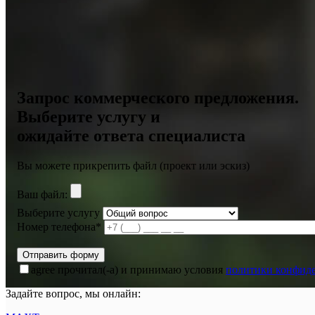
Запрос коммерческого предложения.
Выберите услугу и
ожидайте ответа специалиста
Вы можете прикрепить файл (проект или эскиз)
Ваш файл:
Выберите услугу
Номер телефона*
agree
прочитал(-а) и принимаю условия
политики конфид
Задайте вопрос, мы онлайн: