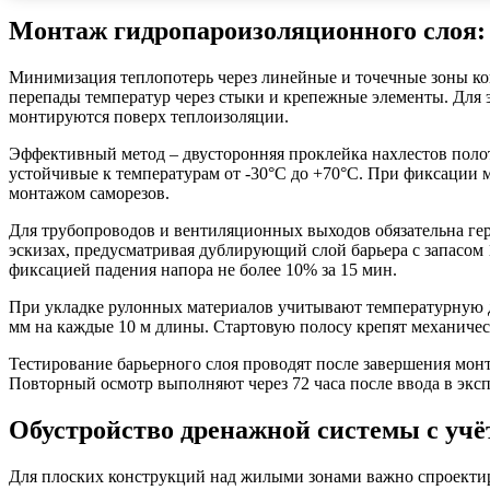
Монтаж гидропароизоляционного слоя:
Минимизация теплопотерь через линейные и точечные зоны кон
перепады температур через стыки и крепежные элементы. Для 
монтируются поверх теплоизоляции.
Эффективный метод – двусторонняя проклейка нахлестов пол
устойчивые к температурам от -30°C до +70°C. При фиксации
монтажом саморезов.
Для трубопроводов и вентиляционных выходов обязательна г
эскизах, предусматривая дублирующий слой барьера с запасом
фиксацией падения напора не более 10% за 15 мин.
При укладке рулонных материалов учитывают температурную 
мм на каждые 10 м длины. Стартовую полосу крепят механиче
Тестирование барьерного слоя проводят после завершения мо
Повторный осмотр выполняют через 72 часа после ввода в экс
Обустройство дренажной системы с учё
Для плоских конструкций над жилыми зонами важно спроектир