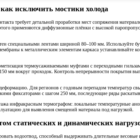
 как исключить мостики холода
такта требует детальной проработки мест сопряжения материало
этого применяются диффузионные плёнки с высокой паропропускн
отен специальными лентами шириной 80–100 мм. Используйте б
 мембраны к металлическим элементам каркаса устанавливайте 
ерметизация термоусаживаемыми муфтами с переходными гильза
 150 мм вокруг проходок. Контроль непрерывности покрытия вып
деформацию. Для регионов с годовым перепадом температур св
скими фиксаторами с шагом 250 мм, последующие ряды раскатыв
нтажа инфракрасным термографом: локальные температурные ано
плуатацию для выявления смещений материала под нагрузкой.
том статических и динамических нагруз
овать водоотвод, способный выдерживать длительные весовые 