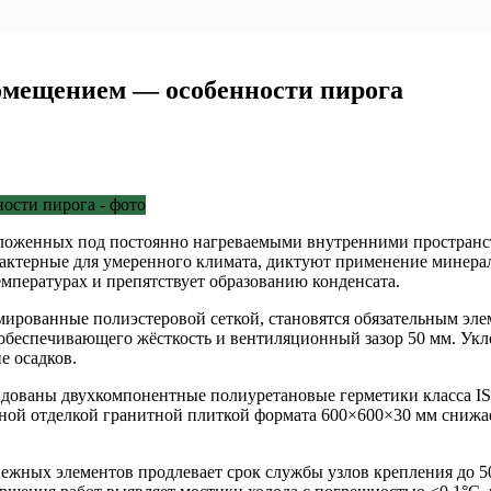
омещением — особенности пирога
ложенных под постоянно нагреваемыми внутренними пространст
рактерные для умеренного климата, диктуют применение минера
мпературах и препятствует образованию конденсата.
рмированные полиэстеровой сеткой, становятся обязательным эл
, обеспечивающего жёсткость и вентиляционный зазор 50 мм. У
 осадков.
дованы двухкомпонентные полиуретановые герметики класса I
шной отделкой гранитной плиткой формата 600×600×30 мм снижа
ных элементов продлевает срок службы узлов крепления до 50 