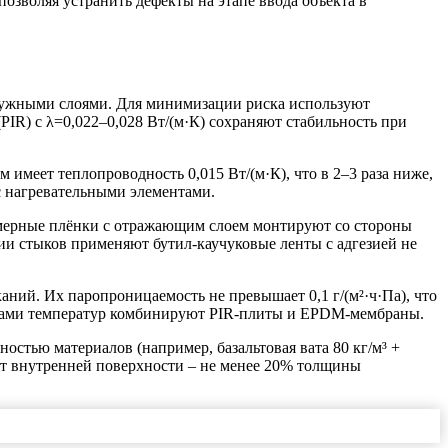
озволяя устранить дефекты на этапе ввода объекта в
аружными слоями. Для минимизации риска используют
IR) с λ=0,022–0,028 Вт/(м·К) сохраняют стабильность при
меет теплопроводность 0,015 Вт/(м·К), что в 2–3 раза ниже,
с нагревательными элементами.
мерные плёнки с отражающим слоем монтируют со стороны
и стыков применяют бутил-каучуковые ленты с адгезией не
ий. Их паропроницаемость не превышает 0,1 г/(м²·ч·Па), что
падами температур комбинируют PIR-плиты и EPDM-мембраны.
стью материалов (например, базальтовая вата 80 кг/м³ +
от внутренней поверхности – не менее 20% толщины