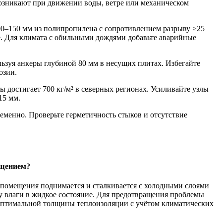
возникают при движении воды, ветре или механическом
0–150 мм из полипропилена с сопротивлением разрыву ≥25
не. Для климата с обильными дождями добавьте аварийные
ьзуя анкеры глубиной 80 мм в несущих плитах. Избегайте
озии.
ы достигает 700 кг/м² в северных регионах. Усиливайте узлы
15 мм.
ременно. Проверьте герметичность стыков и отсутствие
ещением?
з помещения поднимается и сталкивается с холодными слоями
у влаги в жидкое состояние. Для предотвращения проблемы
оптимальной толщины теплоизоляции с учётом климатических