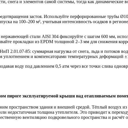
и, снега и элементов самой системы, тогда как динамические 
едотвращения застоя. Используйте перфорированные трубы Ø10
ыпуска на 100–200 м², учитывая интенсивность осадков в регио
нержавеющей стали AISI 304 фиксируйте с шагом 600 мм, испол
ивайте прокладки из EPDM толщиной 2–3 мм для снижения корр
П 2.01.07-85: суммарная нагрузка от снега, льда и потоков вод
м уплотнением и компенсаторами температурных деформаций ±
одавая воду под давлением 0,5 атм через все точки слива однов
ьном пироге эксплуатируемой крыши над отапливаемым пом
нним пространством здания и внешней средой. Тёплый воздух и
или недостаточная толщина утеплителя. Это приводит к переход
ественную вентиляцию подкровельного пространства и расчёт 