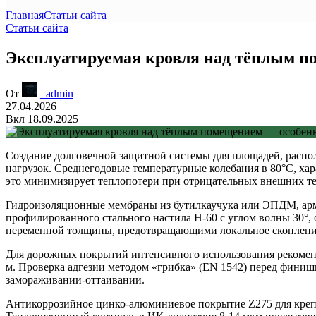
Главная
Статьи сайта
Статьи сайта
Эксплуатируемая кровля над тёплым п
От
_admin
27.04.2026
Вкл 18.09.2025
Создание долговечной защитной системы для площадей, распо
нагрузок. Среднегодовые температурные колебания в 80°C, ха
это минимизирует теплопотери при отрицательных внешних те
Гидроизоляционные мембраны из бутилкаучука или ЭПДМ
, а
профилированного стального настила H-60 с углом волны 30°
переменной толщины, предотвращающими локальное скопление
Для дорожных покрытий интенсивного использования рекомен
м. Проверка адгезии методом «грибка» (EN 1542) перед фини
замораживании-оттаивании.
Антикоррозийное цинко-алюминиевое покрытие Z275 для крепеж