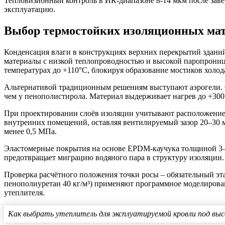
Тепловизионный контроль в ИК-диапазоне 8-14 мкм после завер
эксплуатацию.
Выбор термостойких изоляционных мат
Конденсация влаги в конструкциях верхних перекрытий здани
материалы с низкой теплопроводностью и высокой паропроница
температурах до +110°C, блокируя образование мостиков холод
Альтернативой традиционным решениям выступают аэрогели. Си
чем у пенополистирола. Материал выдерживает нагрев до +300
При проектировании слоёв изоляции учитывают расположени
внутренних помещений, оставляя вентилируемый зазор 20–30 
менее 0,5 МПа.
Эластомерные покрытия на основе EPDM-каучука толщиной 3–5
предотвращает миграцию водяного пара в структуру изоляции
Проверка расчётного положения точки росы – обязательный эта
пенополиуретан 40 кг/м³) применяют программное моделирова
утеплителя.
Как выбрать утеплитель для эксплуатируемой кровли под выс