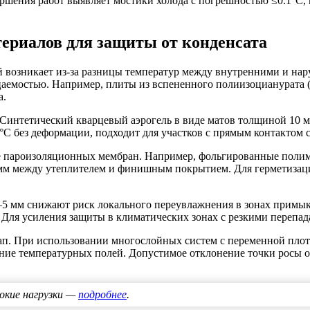
шения работ выявляет мостики холода с погрешностью ≤0.1°C, п
ериалов для защиты от конденсата
й возникает из-за разницы температур между внутренними и н
емостью. Например, плиты из вспененного полиизоцианурата (P
а.
нтетический кварцевый аэрогель в виде матов толщиной 10 мм и
°C без деформации, подходит для участков с прямым контактом 
е пароизоляционных мембран. Например, фольгированные поли
мм между утеплителем и финишным покрытием. Для герметизаци
 мм снижают риск локального переувлажнения в зонах примыкан
. Для усиления защиты в климатических зонах с резкими пере
п. При использовании многослойных систем с переменной плотно
ние температурных полей. Допустимое отклонение точки росы 
окие нагрузки —
подробнее
.