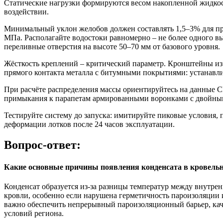
Статические нагрузки формируются весом накопленной жидкост
воздействии.
Минимальный уклон желобов должен составлять 1,5–3% для пр
МПа. Располагайте водостоки равномерно – не более одного в
переливные отверстия на высоте 50–70 мм от базового уровня.
Жёсткость креплений – критический параметр. Кронштейны из 
прямого контакта металла с битумными покрытиями: устанавл
При расчёте распределения массы ориентируйтесь на данные СНи
примыкания к парапетам армированными воронками с двойны
Тестируйте систему до запуска: имитируйте пиковые условия, п
деформации лотков после 24 часов эксплуатации.
Вопрос-ответ:
Какие основные причины появления конденсата в кровел
Конденсат образуется из-за разницы температур между внутре
кровли, особенно если нарушена герметичность пароизоляции 
важно обеспечить непрерывный пароизоляционный барьер, кач
условий региона.