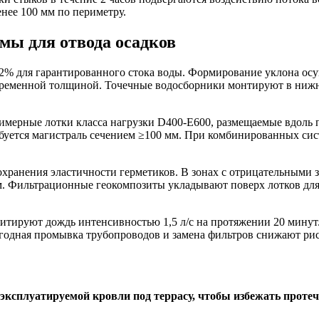
енее 100 мм по периметру.
мы для отвода осадков
2% для гарантированного стока воды. Формирование уклона осущ
еременной толщиной. Точечные водосборники монтируют в нижни
мерные лотки класса нагрузки D400-E600, размещаемые вдоль п
 требуется магистраль сечением ≥100 мм. При комбинированных с
охранения эластичности герметиков. В зонах с отрицательными
Фильтрационные геокомпозиты укладывают поверх лотков для п
тируют дождь интенсивностью 1,5 л/с на протяжении 20 минут.
одная промывка трубопроводов и замена фильтров снижают рис
ксплуатируемой кровли под террасу, чтобы избежать протеч