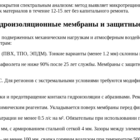
крытия спектральным анализом: метод выявляет микротрещины 
 материалов в течение 12-15 лет без капитального ремонта.
идроизоляционные мембраны и защитные
, подверженных механическим нагрузкам и атмосферным воздейс
трам:
в (ПВХ, ТПО, ЭПДМ). Тонкие варианты (менее 1.2 мм) склонны 
афиолета не ниже 90% после 25 лет службы. Мембраны с защи
°C. Для регионов с экстремальными условиями требуются модифи
ки и предотвращение контакта гидроизоляции с абразивами. Ре
и химическим реагентам. Укладывается поверх мембраны перед 
рации не менее 0.5 л/с на м². Обязательны при использовании п
 мм, с армированием стальной сеткой 4 мм. Зазоры между элеме
– не менее 100 мм, сварка горячим воздухом при температуре 5