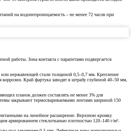
таний на водонепроницаемость – не менее 72 часов при
пной работы. Зона контакта с парапетами подвергается
 или нержавеющей стали толщиной 0,5–0,7 мм. Крепление
 коррозии. Край фартука заводят в штрабу глубиной 40–50 мм,
яющих планок должен составлять не менее 3% для
истемы закрывают термосвариваемыми лентами шириной 150
ссчитанными на линейное расширение. Верхнюю кромку
им армированием стеклотканью плотностью 120–140 г/м².
воды под давлением 0,3 атм. Дефектные зоны маркируются и