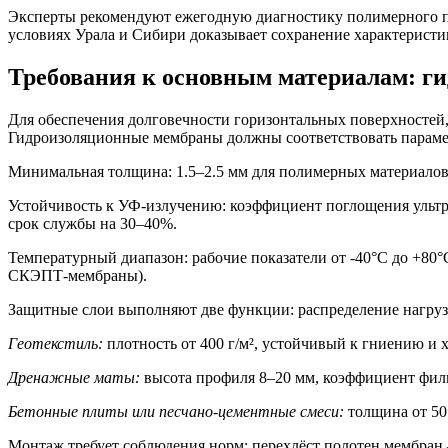
Эксперты рекомендуют ежегодную диагностику полимерного по
условиях Урала и Сибири доказывает сохранение характеристик
Требования к основным материалам: г
Для обеспечения долговечности горизонтальных поверхностей
Гидроизоляционные мембраны должны соответствовать параме
Минимальная толщина:
1.5–2.5 мм для полимерных материало
Устойчивость к УФ-излучению:
коэффициент поглощения ультр
срок службы на 30–40%.
Температурный диапазон:
рабочие показатели от -40°C до +80
СКЭПТ-мембраны).
Защитные слои выполняют две функции: распределение нагруз
Геотекстиль:
плотность от 400 г/м², устойчивый к гниению 
Дренажные маты:
высота профиля 8–20 мм, коэффициент фильт
Бетонные плиты или песчано-цементные смеси:
толщина от 50
Монтаж требует соблюдения норм: перехлёст полотен мембран 