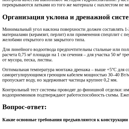
перекрываются латками из того же материала с нахлестом не м
Организация уклона и дренажной систе
Минимальный угол наклона поверхности должен составлять 1-
материалами (керамзит, перлит) или применения спецплит с п
желобами открытого или закрытого типа.
Для линейного водоотвода предпочтительны стальные или поли
расчета 0,75 м² площади на 1 см сечения – для участка 50 м²
от мусора, песка, листвы.
Оптимальная температура монтажа дренажа – выше +5°C для с
саморегулирующимся греющим кабелем мощностью 30–40 Вт/м. 
пропускает воду, но задерживает частицы крупнее 0,2 мм.
Контрольный тест системы проводят до финишной отделки: ими
водоприемников подтверждают работоспособность схемы. Ежег
Вопрос-ответ:
Какие основные требования предъявляются к конструкции э