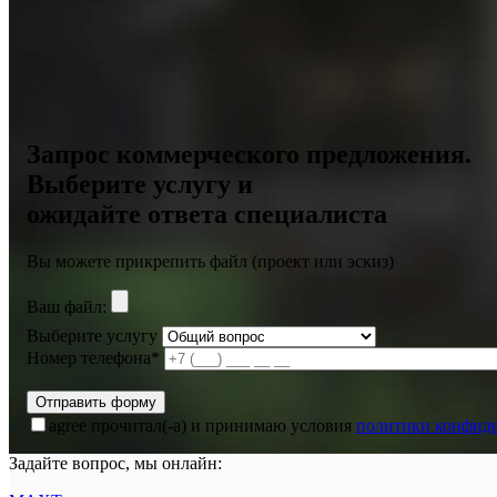
Запрос коммерческого предложения.
Выберите услугу и
ожидайте ответа специалиста
Вы можете прикрепить файл (проект или эскиз)
Ваш файл:
Выберите услугу
Номер телефона*
agree
прочитал(-а) и принимаю условия
политики конфид
Задайте вопрос, мы онлайн: