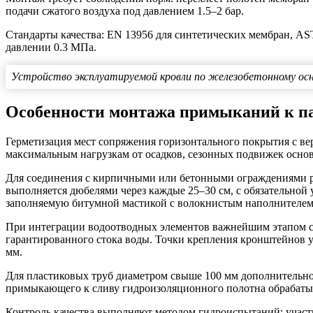
подачи сжатого воздуха под давлением 1.5–2 бар.
Стандарты качества: EN 13956 для синтетических мембран, AS
давлении 0.3 МПа.
Устройство эксплуатируемой кровли по железобетонному о
Особенности монтажа примыканий к па
Герметизация мест сопряжения горизонтального покрытия с вер
максимальным нагрузкам от осадков, сезонных подвижек осно
Для соединения с кирпичными или бетонными ограждениями р
выполняется дюбелями через каждые 25–30 см, с обязательной
заполняемую битумной мастикой с волокнистым наполнителем
При интеграции водоотводных элементов важнейшим этапом ст
гарантированного стока воды. Точки крепления кронштейнов
мм.
Для пластиковых труб диаметром свыше 100 мм дополнительн
примыкающего к сливу гидроизоляционного полотна обрабаты
Контроль качества выполняют методом гидроиспытаний: участк