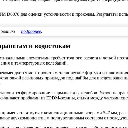
TM D6878 для оценки устойчивости к проколам. Результаты испы
снованию —
подробнее
.
рапетам и водостокам
тикальными элементами требует точного расчета и четкой поэта
вания и температурных колебаний.
екомендуется монтировать металлические фартуки из алюминия
 установкой резиновых прокладок под шайбы для предотвращения
.
ановится формирование «кармана» для желобов. Уклон направл
 усиливают пробками из EPDM-резины, стыки между частями с
о применяют хомуты с компенсационными зазорами 5–7 мм, ра
вают двухкомпонентным полиуретановым составом с последующ
и стыков в течение 2 часов подвергаются воздействию потока 