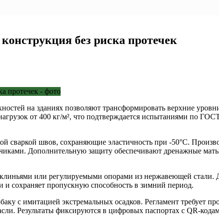
 конструкция без риска протечек
остей на зданиях позволяют трансформировать верхние уровни
агрузок от 400 кг/м², что подтверждается испытаниями по ГОС
 сваркой швов, сохраняющие эластичность при -50°C. Производ
иками. Дополнительную защиту обеспечивают дренажные маты с
 клиньями или регулируемыми опорами из нержавеющей стали. Д
ди и сохраняет пропускную способность в зимний период.
обаку с имитацией экстремальных осадков. Регламент требует 
асли. Результаты фиксируются в цифровых паспортах с QR-кода