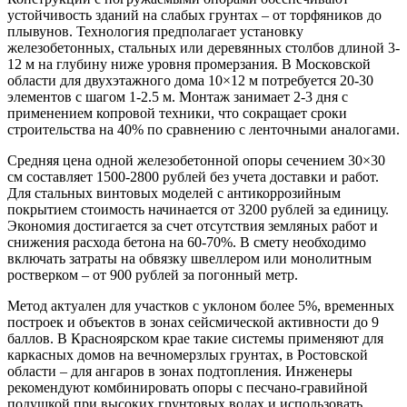
устойчивость зданий на слабых грунтах – от торфяников до
плывунов. Технология предполагает установку
железобетонных, стальных или деревянных столбов длиной 3-
12 м на глубину ниже уровня промерзания. В Московской
области для двухэтажного дома 10×12 м потребуется 20-30
элементов с шагом 1-2.5 м. Монтаж занимает 2-3 дня с
применением копровой техники, что сокращает сроки
строительства на 40% по сравнению с ленточными аналогами.
Средняя цена одной железобетонной опоры сечением 30×30
см составляет 1500-2800 рублей без учета доставки и работ.
Для стальных винтовых моделей с антикоррозийным
покрытием стоимость начинается от 3200 рублей за единицу.
Экономия достигается за счет отсутствия земляных работ и
снижения расхода бетона на 60-70%. В смету необходимо
включать затраты на обвязку швеллером или монолитным
ростверком – от 900 рублей за погонный метр.
Метод актуален для участков с уклоном более 5%, временных
построек и объектов в зонах сейсмической активности до 9
баллов. В Красноярском крае такие системы применяют для
каркасных домов на вечномерзлых грунтах, в Ростовской
области – для ангаров в зонах подтопления. Инженеры
рекомендуют комбинировать опоры с песчано-гравийной
подушкой при высоких грунтовых водах и использовать