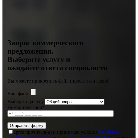
Запрос коммерческого
предложения.
Выберите услугу и
ожидайте ответа специалиста
Вы можете прикрепить файл (проект или эскиз)
Ваш файл:
Выберите услугу
Номер телефона*
agree
прочитал(-а) и принимаю условия
политики
конфиденциальности
и даю
согласие на обработку
своих