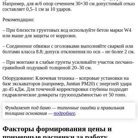
Например, для ж/б опор сечением 30×30 см допустимый отказ
составляет 0,5–1 см за 10 ударов.
Рекомендации:
– При близости грунтовых вод используйте бетон марки W4
или выше для защиты от коррозии.
– Соединение обвязки с оголовками выполняйте сваркой или
болтами класса 8.8; допуск отклонения по оси – не более 2 см.
– При монтаже в слабые грунты усиливайте участок песчано-
гравийной подушкой толщиной 20–30 см.
Оборудование:
Ключевая техника – копровые установки на
базе экскаваторов (например, Junttan PM20) с энергией удара
до 45 кДж. Для точечной корректировки глубины подходят
гидравлические домкраты грузоподъёмностью от 50 тонн.
Фундамент под баню — типичные ошибки и правильная
толщина основания —
подробнее
.
Факторы формирования цены и
примерные расценки за работу