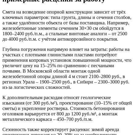
Смета на возведение опорной конструкции зависит от трёх
ключевых параметров: типа грунта, длины и сечения столбов,
а также удалённости объекта от базы поставщика. Например,
железобетонные элементы сечением 30×30 см обойдутся в
1800–2400 руб./п.м., а стальные винтовые аналоги – от 2500
до 4000 руб./п.м. с учётом антикоррозийного покрытия.
Глубина погружения напрямую влияет на затраты: работы на
участках с плотными глинистыми пластами потребуют
применения копровых установок повышенной мощности, что
увеличит цену на 15–25% по сравнению с песчаными
почвами. В Московской области монтаж одной
железобетонной опоры длиной 4 м стоит 2100–2800 руб., в
регионах Урала – 1900–2500 руб., в Сибири – 2300–3000 руб.
из-за логистических сложностей.
К дополнительным расходам относят геологические
изыскания (от 300 руб./м²), проектирование (10–15% от общей
сметы) и укрепление ростверка. Стоимость бетонирования
оголовков варьируется от 800 до 1200 руб./м³, а монтаж
металлического каркаса – 450–700 руб./п.м.
Сезонность также корректирует расценки: зимой аренда
спецтехники дорожает на 20–30% из-за необходимости