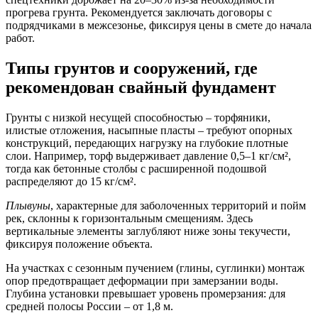
прогрева грунта. Рекомендуется заключать договоры с
подрядчиками в межсезонье, фиксируя цены в смете до начала
работ.
Типы грунтов и сооружений, где
рекомендован свайный фундамент
Грунты с низкой несущей способностью
– торфяники,
илистые отложения, насыпные пласты – требуют опорных
конструкций, передающих нагрузку на глубокие плотные
слои. Например, торф выдерживает давление 0,5–1 кг/см²,
тогда как бетонные столбы с расширенной подошвой
распределяют до 15 кг/см².
Плывуны
, характерные для заболоченных территорий и пойм
рек, склонны к горизонтальным смещениям. Здесь
вертикальные элементы заглубляют ниже зоны текучести,
фиксируя положение объекта.
На участках с
сезонным пучением
(глины, суглинки) монтаж
опор предотвращает деформации при замерзании воды.
Глубина установки превышает уровень промерзания: для
средней полосы России – от 1,8 м.