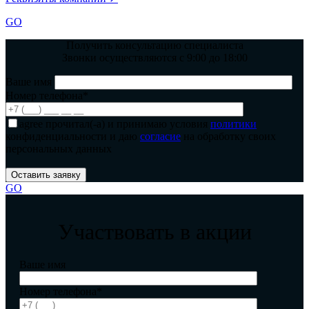
GO
Получить консультацию специалиста
Звонки осуществляются с 9:00 до 18:00
Ваше имя
Номер телефона*
agree
прочитал(-а) и принимаю условия
политики
конфиденциальности и даю
согласие
на обработку своих
персональных данных
GO
Участвовать в акции
Ваше имя
Номер телефона*