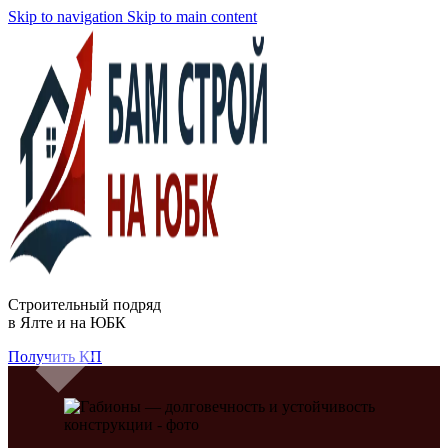
Skip to navigation
Skip to main content
Строительный подряд
в
Ялте и на ЮБК
Получить КП