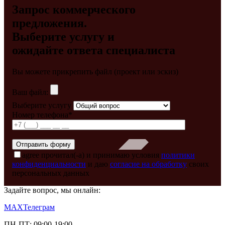
Запрос коммерческого
предложения.
Выберите услугу и
ожидайте ответа специалиста
Вы можете прикрепить файл (проект или эскиз)
Ваш файл:
Выберите услугу
Номер телефона*
agree
прочитал(-а) и принимаю условия
политики
конфиденциальности
и даю
согласие на обработку
своих
персональных данных
Задайте вопрос, мы онлайн:
MAX
Телеграм
ПН-ПТ: 09:00-19:00