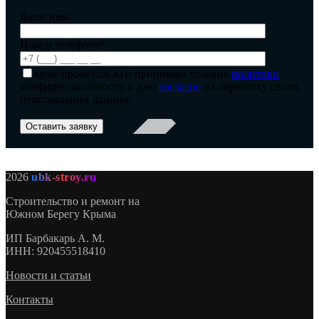
Ваше имя
Номер телефона*
agree
прочитал(-а) и принимаю условия
политики
конфиденциальности и даю
согласие
на обработку своих
персональных данных
2026
ubk-stroy.ru
Строительство и ремонт на
Южном Берегу Крыма
ИП
Барбакарь А. М.
ИНН
: 920455518410
Новости и статьи
Контакты