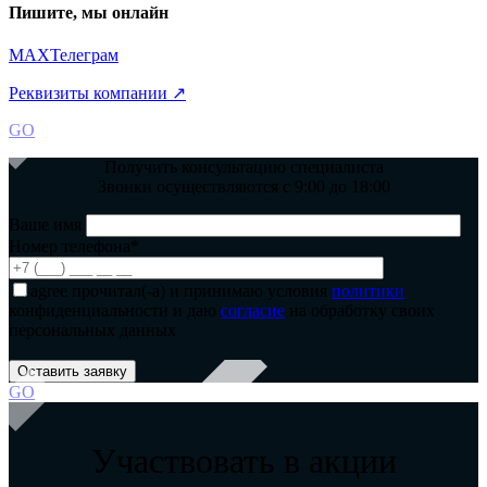
Пишите, мы онлайн
MAX
Телеграм
Реквизиты компании ↗
GO
Получить консультацию специалиста
Звонки осуществляются с 9:00 до 18:00
Ваше имя
Номер телефона*
agree
прочитал(-а) и принимаю условия
политики
конфиденциальности и даю
согласие
на обработку своих
персональных данных
GO
Участвовать в акции