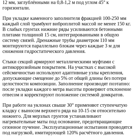
12 мм, заглублёнными на 0,8-1,2 м под углом 45° к
горизонтали.
При укладке каменного заполнителя фракцией 100-250 мм
каждый слой трамбуют виброплитой массой не менее 150 кг.
В слабых грунтах нижние ряды усиливаются бетонными
плитами толщиной 15 см, интегрированными в общую
систему связей. Дренажные трубы диаметром 110 мм
монтируются параллельно блокам через каждые 3 м для
снижения гидростатического давления.
Стыки секций армируют металлическими муфтами с
антикоррозийным покрытием. На участках с высокой
сейсмичностью используют адаптивные узлы крепления,
допускающие смещение до 5% от общей длины без потери
целостности композиции. Заполнение производят поэтапно:
после укладки каждого метра высоты проверяют отклонение
отвесом и корректируют положение системой домкратов.
При работе на уклонах свыше 30° применяют ступенчатую
кладку с выносом верхнего ряда на 10-15 см относительно
нижнего. Для мерзлых грунтов устанавливают
нагревательные маты под основание, предотвращающие
сезонное пучение. Эксплуатационные испытания проводятся
под нагрузкой, имитирующей 120% расчётного давления.