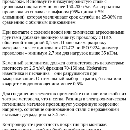
проволоки. Используйте низкоуглеродистую сталь с
цинковым покрытием не менее 150-200 г/м². Альтернатива –
проволока из сплава с гальфаном (95% цинка + 5%
алюминия), которая увеличивает срок службы на 25-30% по
сравнению с обычным цинкованием.
При контакте с соленой водой или химически агрессивными
грунтами добавьте двойную защиту: проволоку с ПВХ-
оболочкой толщиной 0,5 мм. Проверьте маркировку
материала: класс цинкования C1-C2 по ISO 9224, диаметр
проволоки – минимум 2,7 мм для нагрузок выше 35 кН/м.
Каменный заполнитель должен соответствовать параметрам:
плотность от 2,5 т/м³, фракция 70-150 мм. Избегайте
известняка и песчаника – они разрушаются при
замораживании. Оптимальный выбор – гранит, базальт или
кварцит с водопоглощением менее 0,5%.
Для соединения элементов применяйте спирали или скобы из
того же материала, что и сетка. Разница в электрохимическом
потенциале металлов провоцирует ускоренную коррозию:
например, сочетание оцинкованной стали с нержавеющей
вызывает деградацию за 3-5 лет.
Контролируйте целостность покрытия при монтаже:
повреждения на сгибах обрабатывайте холодным