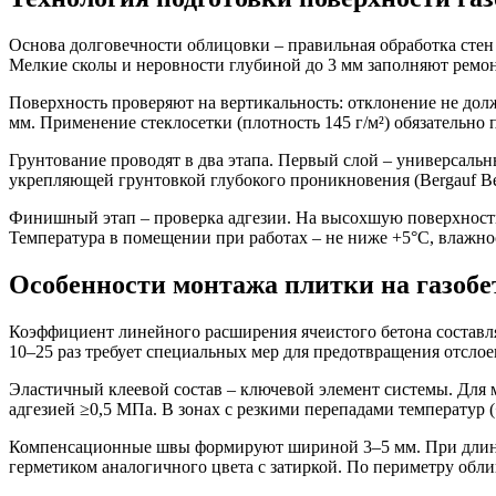
Основа долговечности облицовки – правильная обработка стен
Мелкие сколы и неровности глубиной до 3 мм заполняют ремонт
Поверхность проверяют на вертикальность: отклонение не до
мм. Применение стеклосетки (плотность 145 г/м²) обязательн
Грунтование проводят в два этапа. Первый слой – универсальны
укрепляющей грунтовкой глубокого проникновения (Bergauf Beto
Финишный этап – проверка адгезии. На высохшую поверхность н
Температура в помещении при работах – не ниже +5°C, влажнос
Особенности монтажа плитки на газобе
Коэффициент линейного расширения ячеистого бетона составляет
10–25 раз требует специальных мер для предотвращения отсло
Эластичный клеевой состав – ключевой элемент системы. Для
адгезией ≥0,5 МПа. В зонах с резкими перепадами температу
Компенсационные швы формируют шириной 3–5 мм. При длине 
герметиком аналогичного цвета с затиркой. По периметру об