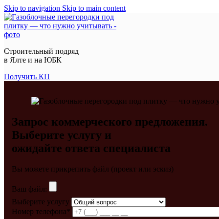
Skip to navigation
Skip to main content
Строительный подряд
в
Ялте и на ЮБК
Получить КП
Запрос коммерческого предложения.
Выберите услугу и
ожидайте ответа специалиста
Вы можете прикрепить файл (проект или эскиз)
Ваш файл:
Выберите услугу
Номер телефона*