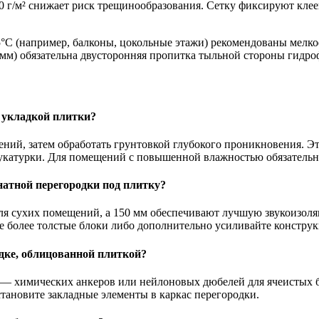
0 г/м² снижает риск трещинообразования. Сетку фиксируют кле
°C (например, балконы, цокольные этажи) рекомендованы мелк
мм) обязательна двусторонняя пропитка тыльной стороны гидро
д укладкой плитки?
ений, затем обработать грунтовкой глубокого проникновения. Э
тукатурки. Для помещений с повышенной влажностью обязательн
атной перегородки под плитку?
ля сухих помещений, а 150 мм обеспечивают лучшую звукоизоляц
 более толстые блоки либо дополнительно усиливайте констру
дке, облицованной плиткой?
 — химических анкеров или нейлоновых дюбелей для ячеистых б
тановите закладные элементы в каркас перегородки.