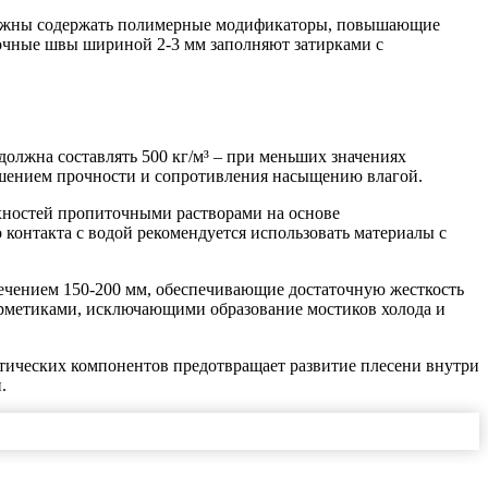
должны содержать полимерные модификаторы, повышающие
точные швы шириной 2-3 мм заполняют затирками с
должна составлять 500 кг/м³ – при меньших значениях
ошением прочности и сопротивления насыщению влагой.
хностей пропиточными растворами на основе
контакта с водой рекомендуется использовать материалы с
ечением 150-200 мм, обеспечивающие достаточную жесткость
рметиками, исключающими образование мостиков холода и
птических компонентов предотвращает развитие плесени внутри
.