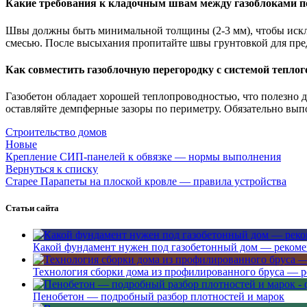
Какие требования к кладочным швам между газоблоками п
Швы должны быть минимальной толщины (2-3 мм), чтобы исклю
смесью. После высыхания пропитайте швы грунтовкой для пре
Как совместить газоблочную перегородку с системой теплог
Газобетон обладает хорошей теплопроводностью, что полезно 
оставляйте демпферные зазоры по периметру. Обязательно вып
Строительство домов
Новые
Крепление СИП-панелей к обвязке — нормы выполнения
Вернуться к списку
Старее
Парапеты на плоской кровле — правила устройства
Статьи сайта
Какой фундамент нужен под газобетонный дом — реком
Технология сборки дома из профилированного бруса — 
Пенобетон — подробный разбор плотностей и марок