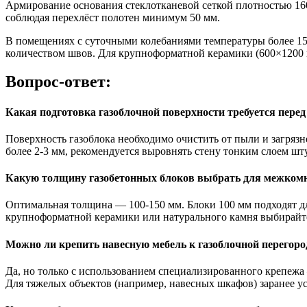
Армирование основания стеклотканевой сеткой плотностью 16
соблюдая перехлёст полотен минимум 50 мм.
В помещениях с суточными колебаниями температуры более 15
количеством швов. Для крупноформатной керамики (600×1200 
Вопрос-ответ:
Какая подготовка газоблочной поверхности требуется пере
Поверхность газоблока необходимо очистить от пыли и загрязн
более 2-3 мм, рекомендуется выровнять стену тонким слоем ш
Какую толщину газобетонных блоков выбрать для межкомн
Оптимальная толщина — 100-150 мм. Блоки 100 мм подходят д
крупноформатной керамики или натурального камня выбирайте
Можно ли крепить навесную мебель к газоблочной перегоро
Да, но только с использованием специализированного крепежа
Для тяжелых объектов (например, навесных шкафов) заранее ус