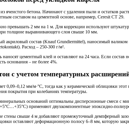
 из ячеистого бетона. Начинают с удаления пыли и остатков р
ным составом на цементной основе, например, Ceresit CT 29.
лжно превышать 2 мм на 1 м. Для коррекции используют штукат
о при толщине выравнивающего слоя свыше 10 мм.
й акриловый состав (Knauf Grundiermittel), наносимый валиком 
kontakt). Расход – 250-300 г/м².
аносят цементный клей и оставляют на 24 часа. Если состав не
ть основания – не более 4%.
тон с учетом температурных расширени
 0,09–0,12 мм/м·°C, тогда как у керамической облицовки этот по
ения покрытия при колебаниях температуры.
 минеральных оснований оптимальны дисперсионные смеси с ми
р (+5°C…+35°C) применяют двухкомпонентные эпоксидно-полиур
стены свыше 4 м добавляют промежуточный демпферный зазор 
лицовки оставляют деформационную полосу 6–8 мм, которую зак