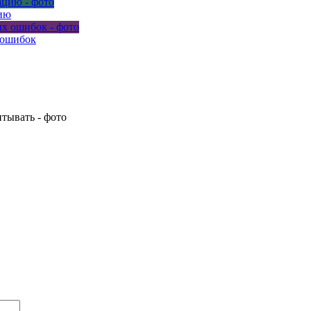
ию
 ошибок