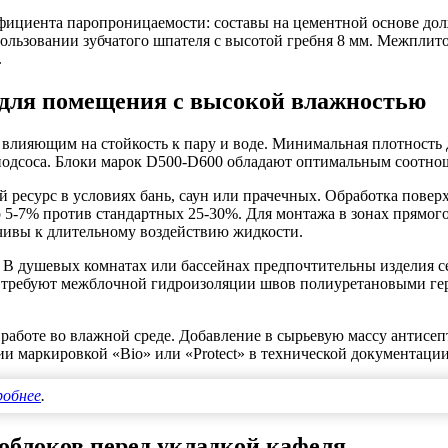
ффициента паропроницаемости: составы на цементной основе 
пользовании зубчатого шпателя с высотой гребня 8 мм. Межпли
.
 для помещения с высокой влажностью
 влияющим на стойкость к пару и воде. Минимальная плотность 
о подсоса. Блоки марок D500-D600 обладают оптимальным соотн
ресурс в условиях бань, саун или прачечных. Обработка повер
-7% против стандартных 25-30%. Для монтажа в зонах прямого 
чивы к длительному воздействию жидкости.
 В душевых комнатах или бассейнах предпочтительны изделия с
 требуют межблочной гидроизоляции швов полиуретановыми ге
 работе во влажной среде. Добавление в сырьевую массу антисе
 маркировкой «Bio» или «Protect» в технической документации
робнее
.
зоблоков перед укладкой кафеля