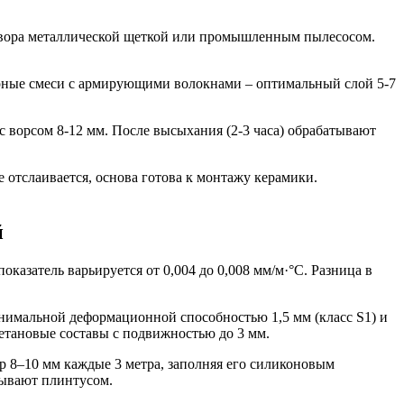
аствора металлической щеткой или промышленным пылесосом.
урные смеси с армирующими волокнами – оптимальный слой 5-7
с ворсом 8-12 мм. После высыхания (2-3 часа) обрабатывают
 отслаивается, основа готова к монтажу керамики.
й
казатель варьируется от 0,004 до 0,008 мм/м·°C. Разница в
нимальной деформационной способностью 1,5 мм (класс S1) и
етановые составы с подвижностью до 3 мм.
8–10 мм каждые 3 метра, заполняя его силиконовым
рывают плинтусом.