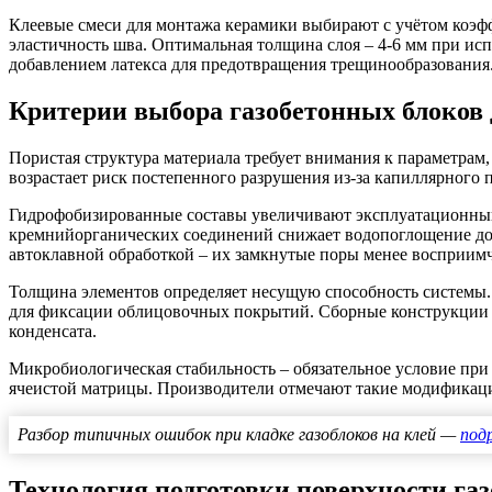
Клеевые смеси для монтажа керамики выбирают с учётом коэ
эластичность шва. Оптимальная толщина слоя – 4-6 мм при ис
добавлением латекса для предотвращения трещинообразования
Критерии выбора газобетонных блоков
Пористая структура материала требует внимания к параметрам,
возрастает риск постепенного разрушения из-за капиллярног
Гидрофобизированные составы увеличивают эксплуатационный 
кремнийорганических соединений снижает водопоглощение до 5
автоклавной обработкой – их замкнутые поры менее восприим
Толщина элементов определяет несущую способность системы.
для фиксации облицовочных покрытий. Сборные конструкции
конденсата.
Микробиологическая стабильность – обязательное условие при
ячеистой матрицы. Производители отмечают такие модификации
Разбор типичных ошибок при кладке газоблоков на клей —
под
Технология подготовки поверхности га