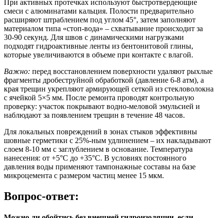
При активных протечках
используют быстротвердеющие
смеси с алюминатами кальция. Полости предварительно
расширяют штраблением под углом 45°, затем заполняют
материалом типа «стоп-вода» – схватывание происходит за
30-90 секунд. Для швов с динамическими нагрузками
подходят гидроактивные ленты из бентонитовой глины,
которые увеличиваются в объеме при контакте с влагой.
Важно:
перед восстановлением поверхности удаляют рыхлые
фрагменты дробеструйной обработкой (давление 6-8 атм), а
края трещин укрепляют армирующей сеткой из стекловолокна
с ячейкой 5×5 мм. После ремонта проводят контрольную
проверку: участок покрывают водно-меловой эмульсией и
наблюдают за появлением трещин в течение 48 часов.
Для локальных повреждений в зонах стыков эффективны
шовные герметики с 25%-ным удлинением – их накладывают
слоем 8-10 мм с заглублением в основание. Температура
нанесения: от +5°C до +35°C. В условиях постоянного
давления воды применяют тампонажные составы на базе
микроцемента с размером частиц менее 15 мкм.
Вопрос-ответ:
Можно ли обойтись без внешней гидроизоляции, если