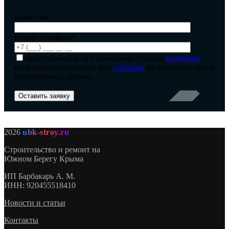
Ваше имя
Номер телефона*
agree
прочитал(-а) и принимаю условия
политики
конфиденциальности и даю
согласие
на обработку своих
персональных данных
2026
ubk-stroy.ru
Строительство и ремонт на
Южном Берегу Крыма
ИП
Барбакарь А. М.
ИНН
: 920455518410
Новости и статьи
Контакты