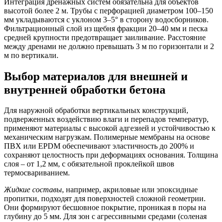
Интеграция дренажных систем обязательна для объектов
высотой более 2 м. Трубы с перфорацией диаметром 100–150
мм укладываются с уклоном 3–5° в сторону водосборников.
Фильтрационный слой из щебня фракции 20–40 мм и песка
средней крупности предотвращает заиливание. Расстояние
между дренами не должно превышать 3 м по горизонтали и 2
м по вертикали.
Выбор материалов для внешней и
внутренней обработки бетона
Для наружной обработки вертикальных конструкций,
подверженных воздействию влаги и перепадов температур,
применяют материалы с высокой адгезией и устойчивостью к
механическим нагрузкам.
Полимерные мембраны на основе
ПВХ или EPDM
обеспечивают эластичность до 200% и
сохраняют целостность при деформациях основания. Толщина
слоя – от 1,2 мм, с обязательной проклейкой швов
термосвариванием.
Жидкие составы
, например, акриловые или эпоксидные
пропитки, подходят для поверхностей сложной геометрии.
Они формируют бесшовное покрытие, проникая в поры на
глубину до 5 мм. Для зон с агрессивными средами (соленая