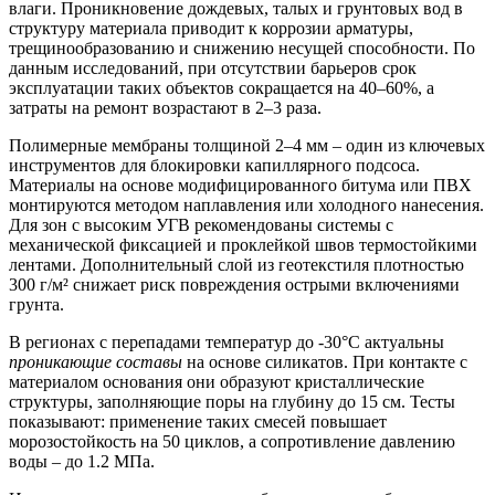
влаги. Проникновение дождевых, талых и грунтовых вод в
структуру материала приводит к коррозии арматуры,
трещинообразованию и снижению несущей способности. По
данным исследований, при отсутствии барьеров срок
эксплуатации таких объектов сокращается на 40–60%, а
затраты на ремонт возрастают в 2–3 раза.
Полимерные мембраны
толщиной 2–4 мм – один из ключевых
инструментов для блокировки капиллярного подсоса.
Материалы на основе модифицированного битума или ПВХ
монтируются методом наплавления или холодного нанесения.
Для зон с высоким УГВ рекомендованы системы с
механической фиксацией и проклейкой швов термостойкими
лентами. Дополнительный слой из геотекстиля плотностью
300 г/м² снижает риск повреждения острыми включениями
грунта.
В регионах с перепадами температур до -30°C актуальны
проникающие составы
на основе силикатов. При контакте с
материалом основания они образуют кристаллические
структуры, заполняющие поры на глубину до 15 см. Тесты
показывают: применение таких смесей повышает
морозостойкость на 50 циклов, а сопротивление давлению
воды – до 1.2 МПа.