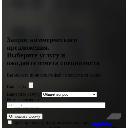
Запрос коммерческого
предложения.
Выберите услугу и
ожидайте ответа специалиста
Вы можете прикрепить файл (проект или эскиз)
Ваш файл:
Выберите услугу
Номер телефона*
agree
прочитал(-а) и принимаю условия
политики
конфиденциальности
и даю
согласие на обработку
своих