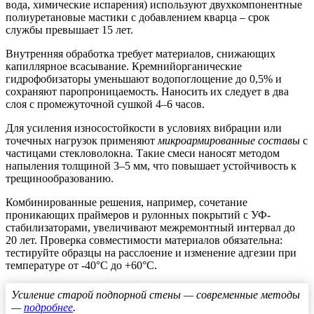
вода, химические испарения) используют двухкомпонентные
полиуретановые мастики с добавлением кварца – срок
службы превышает 15 лет.
Внутренняя обработка требует материалов, снижающих
капиллярное всасывание.
Кремнийорганические
гидрофобизаторы
уменьшают водопоглощение до 0,5% и
сохраняют паропроницаемость. Наносить их следует в два
слоя с промежуточной сушкой 4–6 часов.
Для усиления износостойкости в условиях вибрации или
точечных нагрузок применяют
микроармированные составы
с
частицами стекловолокна. Такие смеси наносят методом
напыления толщиной 3–5 мм, что повышает устойчивость к
трещинообразованию.
Комбинированные решения, например, сочетание
проникающих праймеров и рулонных покрытий с УФ-
стабилизаторами, увеличивают межремонтный интервал до
20 лет. Проверка совместимости материалов обязательна:
тестируйте образцы на расслоение и изменение адгезии при
температуре от -40°C до +60°C.
Усиление старой подпорной стены — современные методы
—
подробнее
.