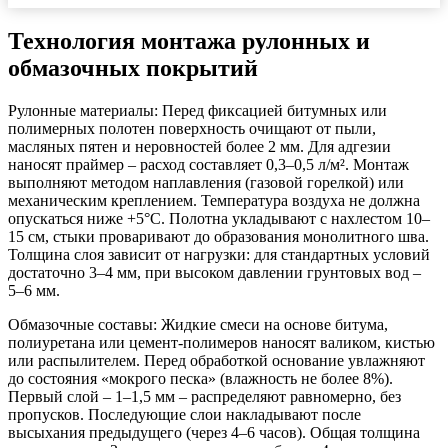
Технология монтажа рулонных и
обмазочных покрытий
Рулонные материалы:
Перед фиксацией битумных или
полимерных полотен поверхность очищают от пыли,
масляных пятен и неровностей более 2 мм. Для адгезии
наносят праймер – расход составляет 0,3–0,5 л/м². Монтаж
выполняют методом наплавления (газовой горелкой) или
механическим креплением. Температура воздуха не должна
опускаться ниже +5°С. Полотна укладывают с нахлестом 10–
15 см, стыки проваривают до образования монолитного шва.
Толщина слоя зависит от нагрузки: для стандартных условий
достаточно 3–4 мм, при высоком давлении грунтовых вод –
5–6 мм.
Обмазочные составы:
Жидкие смеси на основе битума,
полиуретана или цемент-полимеров наносят валиком, кистью
или распылителем. Перед обработкой основание увлажняют
до состояния «мокрого песка» (влажность не более 8%).
Первый слой – 1–1,5 мм – распределяют равномерно, без
пропусков. Последующие слои накладывают после
высыхания предыдущего (через 4–6 часов). Общая толщина