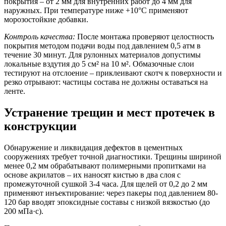
покрытия – от 2 мм для внутренних работ до 4 мм для
наружных. При температуре ниже +10°С применяют
морозостойкие добавки.
Контроль качества:
После монтажа проверяют целостность
покрытия методом подачи воды под давлением 0,5 атм в
течение 30 минут. Для рулонных материалов допустимы
локальные вздутия до 5 см² на 10 м². Обмазочные слои
тестируют на отслоение – приклеивают скотч к поверхности и
резко отрывают: частицы состава не должны оставаться на
ленте.
Устранение трещин и мест протечек в
конструкции
Обнаружение и ликвидация дефектов в цементных
сооружениях требует точной диагностики. Трещины шириной
менее 0,2 мм обрабатывают полимерными пропитками на
основе акрилатов – их наносят кистью в два слоя с
промежуточной сушкой 3-4 часа. Для щелей от 0,2 до 2 мм
применяют инъектирование: через пакеры под давлением 80-
120 бар вводят эпоксидные составы с низкой вязкостью (до
200 мПа·с).