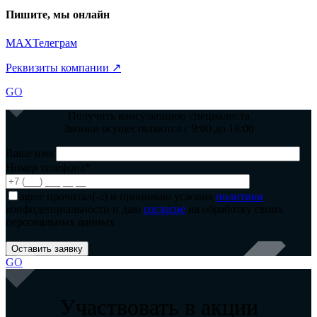
Пишите, мы онлайн
MAX
Телеграм
Реквизиты компании ↗
GO
Получить консультацию специалиста
Звонки осуществляются с 9:00 до 18:00
Ваше имя
Номер телефона*
agree
прочитал(-а) и принимаю условия
политики
конфиденциальности и даю
согласие
на обработку своих
персональных данных
GO
Участвовать в акции