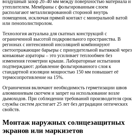
воздушный зазор 20–40 мм между поверхностью материала и
утеплителем. Мембраны с фольгированным слоем
располагают металлизированной стороной внутрь
помещения, исключая прямой контакт с минеральной ватой
или пенополистиролом.
Технология актуальна для скатных конструкций с
ограниченной высотой подкровельного пространства. В
регионах с интенсивной инсоляцией комбинируют
светоотражающие барьеры с принудительной вытяжкой через
коньковые аэраторы – это усиливает теплообмен без
изменения геометрии крыши. Лабораторные испытания
подтверждают: добавление фольгированного слоя к
стандартной изоляции мощностью 150 мм повышает её
термосопротивление на 15%.
Ограничения включают необходимость герметизации швов
алюминиевым скотчем и запрет на использование возле
дымоходов. При соблюдении требований производителя срок
службы систем достигает 25 лет без деградации оптических
свойств.
Монтаж наружных солнцезащитных
экранов или маркизетов