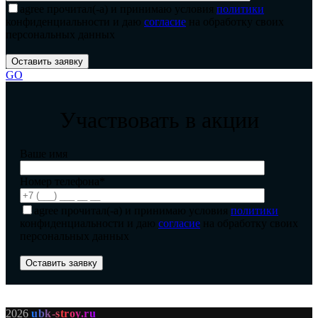
agree
прочитал(-а) и принимаю условия
политики
конфиденциальности и даю
согласие
на обработку своих
персональных данных
GO
Участвовать в акции
Ваше имя
Номер телефона*
agree
прочитал(-а) и принимаю условия
политики
конфиденциальности и даю
согласие
на обработку своих
персональных данных
2026
ubk-stroy.ru