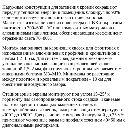
Наружные конструкции для затенения кровли сокращают
передачу тепловой энергии в помещения, блокируя до 90%
солнечного излучения до контакта с поверхностью.
Маркизеты изготавливают из полиэстера с ПВХ-покрытием
плотностью 300–600 г/м² или композитных материалов с
алюминиевым напылением, обеспечивающим коэффициент
отражения света 70–80%.
Монтаж выполняют на карнизных свесах или фронтонах с
использованием алюминиевых профилей и кронштейнов с
шагом 1,2–1,5 м. Для систем с выдвижным механизмом
устанавливают направляющие из нержавеющей стали
толщиной 1,5–2 мм, фиксируя их к стропильным элементам
анкерными болтами М8–М10. Минимальное расстояние
между полотном и кровельным покрытием – 10 см для
обеспечения воздушного зазора.
Стационарные экраны монтируют под углом 15–25° к
горизонту для самопроизвольного стока осадков. Тканевые
полотна крепят с помощью зажимных планок и
термоустойчивых заклепок, выдерживающих температуру от
-30°C до +80°C. Для регионов с ветровой нагрузкой до 25 м/с
применяют усиленные рамы из профиля сечением 40×60 мм с
диагональными распорками.