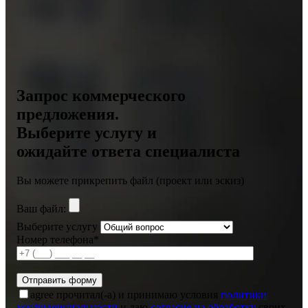
Запрос коммерческого
предложения.
Выберите услугу и
ожидайте ответа специалиста
Вы можете прикрепить файл (проект или эскиз)
Ваш файл:
Выберите услугу
Номер телефона*
agree
прочитал(-а) и принимаю условия
политики
конфиденциальности
и даю
согласие на обработку
своих