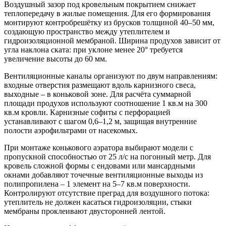
Воздушный зазор под кровельным покрытием снижает
теплопередачу в жилые помещения. Для его формирования
монтируют контробрешётку из брусков толщиной 40–50 мм,
создающую пространство между утеплителем и
гидроизоляционной мембраной. Ширина продухов зависит от
угла наклона ската: при уклоне менее 20° требуется
увеличение высоты до 60 мм.
Вентиляционные каналы организуют по двум направлениям:
входные отверстия размещают вдоль карнизного свеса,
выходные – в коньковой зоне. Для расчёта суммарной
площади продухов используют соотношение 1 кв.м на 300
кв.м кровли. Карнизные софиты с перфорацией
устанавливают с шагом 0,6–1,2 м, защищая внутренние
полости аэрофильтрами от насекомых.
При монтаже конькового аэратора выбирают модели с
пропускной способностью от 25 л/с на погонный метр. Для
кровель сложной формы с ендовами или мансардными
окнами добавляют точечные вентиляционные выходы из
полипропилена – 1 элемент на 5–7 кв.м поверхности.
Контролируют отсутствие преград для воздушного потока:
утеплитель не должен касаться гидроизоляции, стыки
мембраны проклеивают двусторонней лентой.