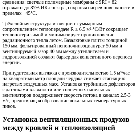
сравнения: светлые полимерные мембраны с SRI > 82
отражают до 85% ИК-спектра, сохраняя нагрев поверхности в
пределах +45°C.
Трёхслойная структура изоляции
с суммарным
сопротивлением теплопередаче R ≥ 6.5 м²·°C/Вт сокращает
теплопотери зимой и минимизирует проникновение
радиационного тепла летом. Базальтовые плиты толщиной
150 мм, фольгированный пенополиизоцианурат 50 мм и
вентилируемый зазор 40 мм между утеплителем и
гидроизоляцией создают барьер для конвективного переноса
энергии.
Принудительная вытяжка с производительностью 1.5 м³/час
на квадратный метр площади чердака снижает стагнацию
нагретых воздушных масс. Установка турбинных дефлекторов
с датчиками влажности или солнечных панельных
вентиляторов поддерживает скорость потока в каналах 2.5-3
м/с, предотвращая образование локальных температурных
пиков.
Установка вентиляционных продухов
между кровлей и теплоизоляцией