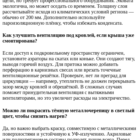
щели, но требует профессионального оборудования. Эковата
экологична, но может оседать со временем. Толщину слоя
рассчитывайте исходя из климатических условий региона —
обычно от 200 мм. Дополнительно используйте
пароизоляционную плёнку, чтобы избежать конденсата.
Как улучшить вентиляцию под кровлей, если крыша уже
смонтирована?
Если доступ к подкровельному пространству ограничен,
установите аэраторы на скатах или коньке. Они создают тягу,
выводя горячий воздух. Для притока можно добавить
перфорацию в карнизных свесах или врезать точечные
вентиляционные решётки. Проверьте, нет ли преград для
циркуляции — например, утеплитель не должен перекрывать
зазор между кровлей и обрешёткой. В сложных случаях
поможет принудительная вентиляция с вытяжными
вентиляторами, но это увеличит расходы на электричество.
Можно ли покрасить тёмную металлочерепицу в светлый
цвет, чтобы снизить нагрев?
Да, но важно выбрать краску, совместимую с металлическими
поверхностями и устойчивую к УФ-излучению. Акриловые
или полиуретановые составы подходят лучше всего. Перед