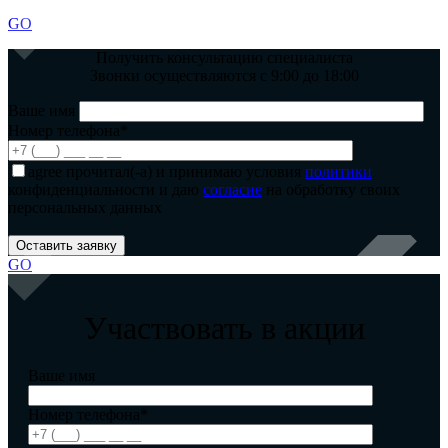
GO
Получить консультацию специалиста
Звонки осуществляются с 9:00 до 18:00
Ваше имя
Номер телефона*
agree
прочитал(-а) и принимаю условия
политики
конфиденциальности и даю
согласие
на обработку своих
персональных данных
GO
Участвовать в акции
Ваше имя
Номер телефона*