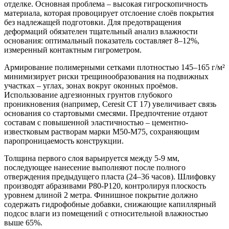
отделке. Основная проблема – высокая гигроскопичность
материала, которая провоцирует отслоение слоёв покрытия
без надлежащей подготовки. Для предотвращения
деформаций обязателен тщательный анализ влажности
основания: оптимальный показатель составляет 8–12%,
измеренный контактным гигрометром.
Армирование полимерными сетками плотностью 145–165 г/м²
минимизирует риски трещинообразования на подвижных
участках – углах, зонах вокруг оконных проёмов.
Использование адгезионных грунтов глубокого
проникновения (например, Ceresit CT 17) увеличивает связь
основания со стартовыми смесями. Предпочтение отдают
составам с повышенной эластичностью – цементно-
известковым растворам марки M50-M75, сохраняющим
паропроницаемость конструкции.
Толщина первого слоя варьируется между 5-9 мм,
последующее нанесение выполняют после полного
отверждения предыдущего пласта (24–36 часов). Шлифовку
производят абразивами P80-P120, контролируя плоскость
уровнем длиной 2 метра. Финишное покрытие должно
содержать гидрофобные добавки, снижающие капиллярный
подсос влаги из помещений с относительной влажностью
выше 65%.