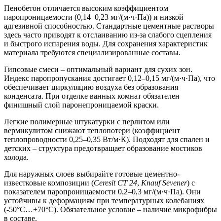
Пенобетон отличается высоким коэффициентом
паропроницаемости (0,14–0,23 мг/(м·ч·Па)) и низкой
адгезивной способностью. Стандартные цементные растворы
здесь часто приводят к отслаиванию из-за слабого сцепления
и быстрого испарения воды. Для сохранения характеристик
материала требуются специализированные составы.
Гипсовые смеси
– оптимальный вариант для сухих зон.
Индекс паропропускания достигает 0,12–0,15 мг/(м·ч·Па), что
обеспечивает циркуляцию воздуха без образования
конденсата. При отделке ванных комнат обязателен
финишный слой паронепроницаемой краски.
Легкие полимерные штукатурки
с перлитом или
вермикулитом снижают теплопотери (коэффициент
теплопроводности 0,25–0,35 Вт/м·К). Подходят для спален и
детских – структура предотвращает образование мостиков
холода.
Для наружных слоев выбирайте готовые цементно-
известковые композиции (
Ceresit CT 24
,
Knauf Sevener
) с
показателем паропроницаемости 0,2–0,3 мг/(м·ч·Па). Они
устойчивы к деформациям при температурных колебаниях
(-50°C…+70°C). Обязательное условие – наличие микрофибры
в составе.