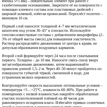
ячейка 5×5 мм) – обязательный элемент при работе с
газобетонными основаниями. Закрепите её на поверхности с
помощью клеевого состава или пластиковых дюбелей с
широкой шляпкой, избегая провисаний. Перехлёст полотен –
минимум 10 см.
Первый слой наносите толщиной 4–7 мм металлическим
шпателем под углом 30–45° к плоскости. Используйте
гипсово-известковые составы с добавлением микрофибры (2–
3% от общей массы смеси) для повышения эластичности.
Раствор распределяйте движениями от центра к краям, не
допуская образования воздушных карманов.
Второй слой формируйте через 24 часа после схватывания
первого. Толщина – до 10 мм. Наносите смесь снизу вверх
зигзагообразными движениями, затем выравнивайте
правилом длиной 1,5–2 м. Через 40–50 минут пройдитесь по
поверхности губчатой тёркой, смоченной в воде, для
устранения мелких неровностей.
Контролируйте скорость высыхания: оптимальные условия –
температура +5…+25°C, влажность 60–80%. При работе в
помещениях с низкой влажностью накройте обработанные
участки полиэтиленовой плёнкой на 48 часов для
равномерного испарения влаги. Избегайте прямых солнечных
лучей и сквозняков в течение первых трёх суток.