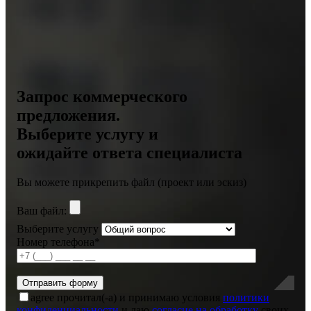
Запрос коммерческого
предложения.
Выберите услугу и
ожидайте ответа специалиста
Вы можете прикрепить файл (проект или эскиз)
Ваш файл:
Выберите услугу
Номер телефона*
agree
прочитал(-а) и принимаю условия
политики
конфиденциальности
и даю
согласие на обработку
своих