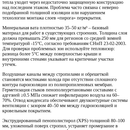
тепла уходит через недостаточно защищенную конструкцию
над последним этажом. Проблема часто связана с неверно
подобранной толщиной изоляции или нарушением
технологии монтажа слоев «пирога» перекрытия.
Минеральная вата плотностью 35–50 кг/м³
– базовый
материал для работ в существующих строениях. Толщина слоя
должна превышать 250 мм для регионов со средней зимней
температурой -15°C, согласно требованиям СНиП 23-02-2003.
Для проверки проблемных зон используйте тепловизор:
разница более 5°C между поверхностью крыши и
внутренними стенами указывает на критичные участки
утечек.
Воздушные каналы между стропилами и обрешеткой
становятся мостиками холода при отсутствии сплошного
контура пароизоляции из полипропиленовых мембран.
Герметизация стыков пенополиуретановыми составами с
адгезией ≥0.5 МПа снижает инфильтрацию воздуха на 60–
70%. Отвод конденсата обеспечивают двухконтурные системы
вентиляции с зазором 40–50 мм между гидроизоляцией и
кровельным покрытием.
Экструдированный пенополистирол (XPS) толщиной 80–100
мм, уложенный поверх стропил, устраняет промерзание в