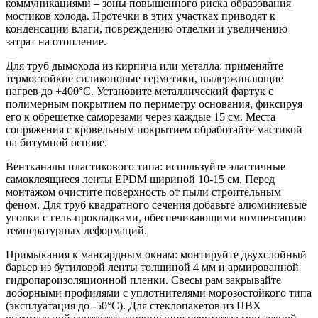
коммуникациями – зоны повышенного риска образования
мостиков холода. Протечки в этих участках приводят к
конденсации влаги, повреждению отделки и увеличению
затрат на отопление.
Для труб дымохода из кирпича или металла:
применяйте
термостойкие силиконовые герметики, выдерживающие
нагрев до +400°C. Установите металлический фартук с
полимерным покрытием по периметру основания, фиксируя
его к обрешетке саморезами через каждые 15 см. Места
сопряжения с кровельным покрытием обработайте мастикой
на битумной основе.
Вентканалы пластикового типа:
используйте эластичные
самоклеящиеся ленты EPDM шириной 10-15 см. Перед
монтажом очистите поверхность от пыли строительным
феном. Для труб квадратного сечения добавьте алюминиевые
уголки с гель-прокладками, обеспечивающими компенсацию
температурных деформаций.
Примыкания к мансардным окнам:
монтируйте двухслойный
барьер из бутиловой ленты толщиной 4 мм и армированной
гидропароизоляционной пленки. Свесы рам закрывайте
доборными профилями с уплотнителями морозостойкого типа
(эксплуатация до -50°C). Для стеклопакетов из ПВХ