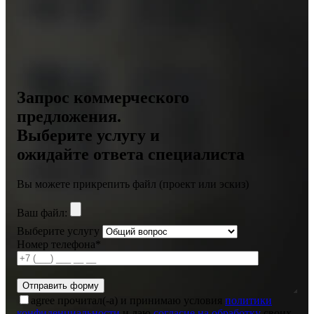
Запрос коммерческого
предложения.
Выберите услугу и
ожидайте ответа специалиста
Вы можете прикрепить файл (проект или эскиз)
Ваш файл:
Выберите услугу
Номер телефона*
agree
прочитал(-а) и принимаю условия
политики
конфиденциальности
и даю
согласие на обработку
своих