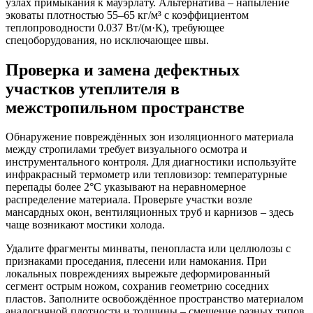
узлах примыкания к мауэрлату. Альтернатива – напыление
эковаты плотностью 55–65 кг/м³ с коэффициентом
теплопроводности 0.037 Вт/(м·К), требующее
спецоборудования, но исключающее швы.
Проверка и замена дефектных
участков утеплителя в
межстропильном пространстве
Обнаружение повреждённых зон изоляционного материала
между стропилами требует визуального осмотра и
инструментального контроля. Для диагностики используйте
инфракрасный термометр или тепловизор: температурные
перепады более 2°C указывают на неравномерное
распределение материала. Проверьте участки возле
мансардных окон, вентиляционных труб и карнизов – здесь
чаще возникают мостики холода.
Удалите фрагменты минваты, пенопласта или целлюлозы с
признаками проседания, плесени или намокания. При
локальных повреждениях вырежьте деформированный
сегмент острым ножом, сохранив геометрию соседних
пластов. Заполните освобождённое пространство материалом
аналогичной плотности и толщины – смешение разных типов