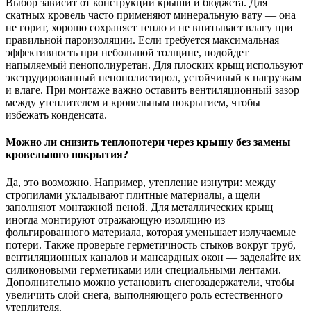
Выбор зависит от конструкции крыши и бюджета. Для
скатных кровель часто применяют минеральную вату — она
не горит, хорошо сохраняет тепло и не впитывает влагу при
правильной пароизоляции. Если требуется максимальная
эффективность при небольшой толщине, подойдет
напыляемый пенополиуретан. Для плоских крыщ используют
экструдированный пенополистирол, устойчивый к нагрузкам
и влаге. При монтаже важно оставить вентиляционный зазор
между утеплителем и кровельным покрытием, чтобы
избежать конденсата.
Можно ли снизить теплопотери через крышу без замены
кровельного покрытия?
Да, это возможно. Например, утепление изнутри: между
стропилами укладывают плитные материалы, а щели
заполняют монтажной пеной. Для металлических крыщ
иногда монтируют отражающую изоляцию из
фольгированного материала, которая уменьшает излучаемые
потери. Также проверьте герметичность стыков вокруг труб,
вентиляционных каналов и мансардных окон — заделайте их
силиконовыми герметиками или специальными лентами.
Дополнительно можно установить снегозадержатели, чтобы
увеличить слой снега, выполняющего роль естественного
утеплителя.