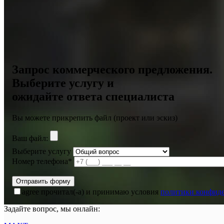
Запрос коммерческого предложения.
Выберите услугу и
ожидайте ответа специалиста
Вы можете прикрепить файл (проект или эскиз)
Ваш файл:
Выберите услугу
Номер телефона*
agree
прочитал(-а) и принимаю условия
политики конфид
Задайте вопрос, мы онлайн: