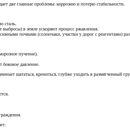
дает две главные проблемы: коррозию и потерю стабильности.
ю сталь.
 выбросы) в земле ускоряют процесс ржавления.
ссивными почвами (солончаки, участки у дорог с реагентами) ра
морозное пучение).
т боковое давление.
чинает шататься, крениться, глубже уходить в размягченный гру
тся.
граждения.
ит: