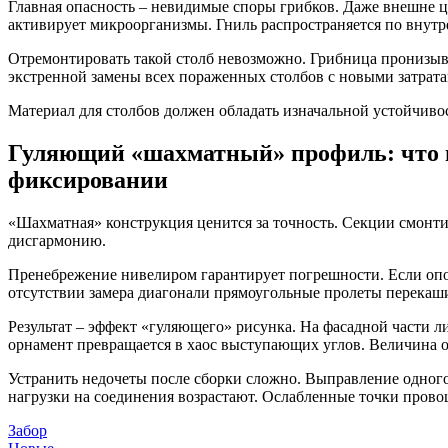
Главная опасность – невидимые споры грибков. Даже внешне ц
активирует микроорганизмы. Гниль распространяется по внутр
Отремонтировать такой столб невозможно. Грибница пронизывае
экстренной замены всех пораженных столбов с новыми затрата
Материал для столбов должен обладать изначальной устойчиво
Гуляющий «шахматный» профиль: что пр
фиксировании
«Шахматная» конструкция ценится за точность. Секции смонти
дисгармонию.
Пренебрежение нивелиром гарантирует погрешности. Если опор
отсутствии замера диагонали прямоугольные пролеты перекаш
Результат – эффект «гуляющего» рисунка. На фасадной части 
орнамент превращается в хаос выступающих углов. Величина о
Устранить недочеты после сборки сложно. Выправление одного
нагрузки на соединения возрастают. Ослабленные точки прово
Забор