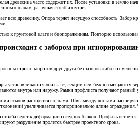
елая древесина часто содержит их. После установки в землю на
енним каналам, разрушая столб изнутри.
т всю древесину. Опора теряет несущую способность. Забор крен
ми.
стью к грунтовой влаге и биопоражениям. Повторно использован
оисходит с забором при игнорировании
рованы строго напротив друг друга без зазоров либо со смеще
ы устанавливаются «на глаз», секции неизбежно смещаются вер
иваются внутрь или наружу. Рамки профлиста получают разный у
линии стыков расходятся волнами. Швы между листами расширяю
тклонений увеличивается пропорционально длине ограждения. Че
 столба ведет к деформации соседних блоков. Профиль остаетс
цируют разрушение пролетов быстрее проектного срока.