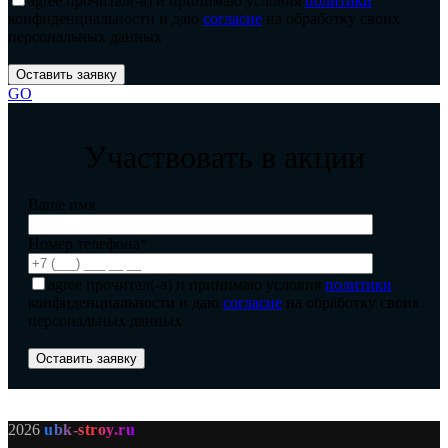
agree
прочитал(-а) и принимаю условия
политики
конфиденциальности и даю
согласие
на обработку своих
персональных данных
GO
Участвовать в акции
Ваше имя
Номер телефона*
agree
прочитал(-а) и принимаю условия
политики
конфиденциальности и даю
согласие
на обработку своих
персональных данных
2026
ubk-stroy.ru