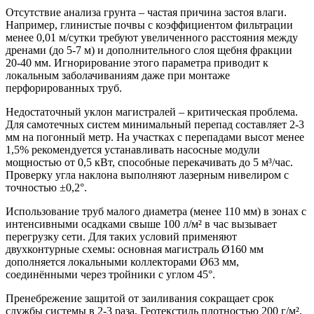
Отсутствие анализа грунта – частая причина застоя влаги.
Например, глинистые почвы с коэффициентом фильтрации
менее 0,01 м/сутки требуют увеличенного расстояния между
дренами (до 5-7 м) и дополнительного слоя щебня фракции
20-40 мм. Игнорирование этого параметра приводит к
локальным заболачиваниям даже при монтаже
перфорированных труб.
Недостаточный уклон магистралей – критическая проблема.
Для самотечных систем минимальный перепад составляет 2-3
мм на погонный метр. На участках с перепадами высот менее
1,5% рекомендуется устанавливать насосные модули
мощностью от 0,5 кВт, способные перекачивать до 5 м³/час.
Проверку угла наклона выполняют лазерным нивелиром с
точностью ±0,2°.
Использование труб малого диаметра (менее 110 мм) в зонах с
интенсивными осадками свыше 100 л/м² в час вызывает
перегрузку сети. Для таких условий применяют
двухконтурные схемы: основная магистраль Ø160 мм
дополняется локальными коллекторами Ø63 мм,
соединёнными через тройники с углом 45°.
Пренебрежение защитой от заиливания сокращает срок
службы системы в 2-3 раза. Геотекстиль плотностью 200 г/м²,