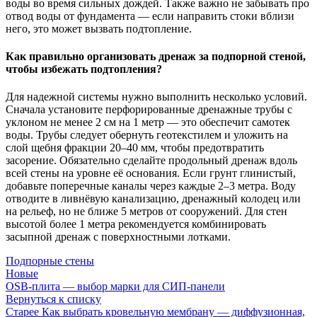
воды во время сильных дождей. Также важно не забывать про
отвод воды от фундамента — если направить стоки вблизи
него, это может вызвать подтопление.
Как правильно организовать дренаж за подпорной стеной,
чтобы избежать подтопления?
Для надежной системы нужно выполнить несколько условий.
Сначала установите перфорированные дренажные трубы с
уклоном не менее 2 см на 1 метр — это обеспечит самотек
воды. Трубы следует обернуть геотекстилем и уложить на
слой щебня фракции 20–40 мм, чтобы предотвратить
засорение. Обязательно сделайте продольный дренаж вдоль
всей стены на уровне её основания. Если грунт глинистый,
добавьте поперечные каналы через каждые 2–3 метра. Воду
отводите в ливнёвую канализацию, дренажный колодец или
на рельеф, но не ближе 5 метров от сооружений. Для стен
высотой более 1 метра рекомендуется комбинировать
засыпной дренаж с поверхностными лотками.
Подпорные стены
Новые
OSB-плита — выбор марки для СИП-панели
Вернуться к списку
Старее
Как выбрать кровельную мембрану — диффузионная,