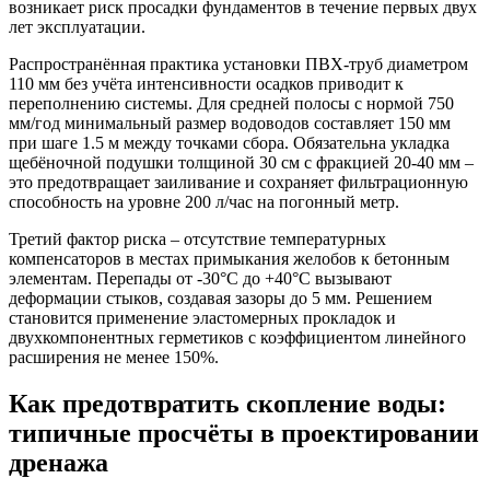
возникает риск просадки фундаментов в течение первых двух
лет эксплуатации.
Распространённая практика установки ПВХ-труб диаметром
110 мм без учёта интенсивности осадков приводит к
переполнению системы. Для средней полосы с нормой 750
мм/год минимальный размер водоводов составляет 150 мм
при шаге 1.5 м между точками сбора. Обязательна укладка
щебёночной подушки толщиной 30 см с фракцией 20-40 мм –
это предотвращает заиливание и сохраняет фильтрационную
способность на уровне 200 л/час на погонный метр.
Третий фактор риска – отсутствие температурных
компенсаторов в местах примыкания желобов к бетонным
элементам. Перепады от -30°C до +40°C вызывают
деформации стыков, создавая зазоры до 5 мм. Решением
становится применение эластомерных прокладок и
двухкомпонентных герметиков с коэффициентом линейного
расширения не менее 150%.
Как предотвратить скопление воды:
типичные просчёты в проектировании
дренажа