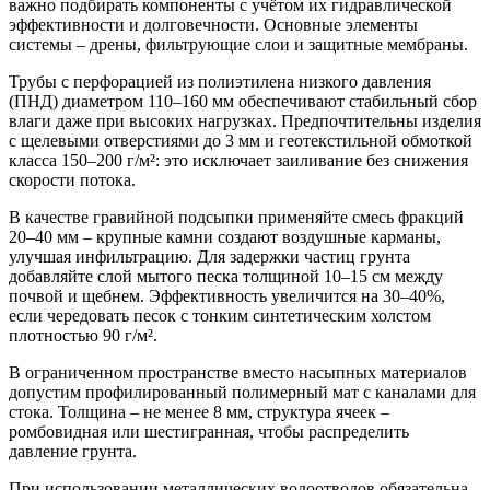
важно подбирать компоненты с учётом их гидравлической
эффективности и долговечности. Основные элементы
системы – дрены, фильтрующие слои и защитные мембраны.
Трубы с перфорацией из полиэтилена низкого давления
(ПНД) диаметром 110–160 мм обеспечивают стабильный сбор
влаги даже при высоких нагрузках. Предпочтительны изделия
с щелевыми отверстиями до 3 мм и геотекстильной обмоткой
класса 150–200 г/м²: это исключает заиливание без снижения
скорости потока.
В качестве гравийной подсыпки применяйте смесь фракций
20–40 мм – крупные камни создают воздушные карманы,
улучшая инфильтрацию. Для задержки частиц грунта
добавляйте слой мытого песка толщиной 10–15 см между
почвой и щебнем. Эффективность увеличится на 30–40%,
если чередовать песок с тонким синтетическим холстом
плотностью 90 г/м².
В ограниченном пространстве вместо насыпных материалов
допустим профилированный полимерный мат с каналами для
стока. Толщина – не менее 8 мм, структура ячеек –
ромбовидная или шестигранная, чтобы распределить
давление грунта.
При использовании металлических водоотводов обязательна