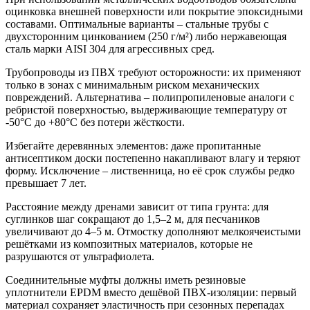
оцинковка внешней поверхности или покрытие эпоксидными
составами. Оптимальные варианты – стальные трубы с
двухсторонним цинкованием (250 г/м²) либо нержавеющая
сталь марки AISI 304 для агрессивных сред.
Трубопроводы из ПВХ требуют осторожности: их применяют
только в зонах с минимальным риском механических
повреждений. Альтернатива – полипропиленовые аналоги с
ребристой поверхностью, выдерживающие температуру от
-50°C до +80°C без потери жёсткости.
Избегайте деревянных элементов: даже пропитанные
антисептиком доски постепенно накапливают влагу и теряют
форму. Исключение – лиственница, но её срок службы редко
превышает 7 лет.
Расстояние между дренами зависит от типа грунта: для
суглинков шаг сокращают до 1,5–2 м, для песчаников
увеличивают до 4–5 м. Отмостку дополняют мелкоячеистыми
решётками из композитных материалов, которые не
разрушаются от ультрафиолета.
Соединительные муфты должны иметь резиновые
уплотнители EPDM вместо дешёвой ПВХ-изоляции: первый
материал сохраняет эластичность при сезонных перепадах