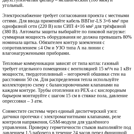
угольный.
Электроснабжение требует согласования проекта с местными
сетями. Для ввода применяйте кабель ВВГнг-LS 3×6 мм² при
однофазной сети (220 В) или СИП 4×16 мм² для трёхфазной
(380 В). Автоматы защиты выбирайте по пиковой нагрузке:
суммарная мощность оборудования не должна превышать 80%
номинала щитка. Обязателен контур заземления с
сопротивлением ≤4 Ом и УЗО типа А на линии с
влагонагруженными приборами.
Тепловые коммуникации зависят от типа котла: газовый
требует отдельного помещения с вентиляцией 15 м³/ч на 1 кВт
мощности, твердотопливный – негорючей обшивки стен на
расстоянии 50 см. Для распределения тепла используйте
коллекторную схему с балансировочными клапанами на
каждом контуре. Трубы отопления из PEX-a с кислородным
барьером монтируйте с шагом 15 см в стяжке пола, давление
опрессовки – 3 атм.
Совместите системы через единый диспетчерский узел:
датчики протечки с электромагнитными клапанами, реле
контроля напряжения, GSM-модули для удалённого
управления. Проверку герметичности стыков выполняйте под
давлением 1,5 рабочего в течение 24 часов перед финишной