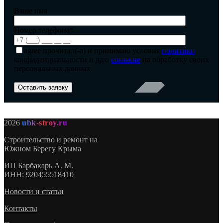
Ваше имя
Номер телефона*
agree
прочитал(-а) и принимаю условия
политики
конфиденциальности и даю
согласие
на обработку своих
персональных данных
2026
ubk-stroy.ru
Строительство и ремонт на
Южном Берегу Крыма
ИП
Барбакарь А. М.
ИНН
: 920455518410
Новости и статьи
Контакты