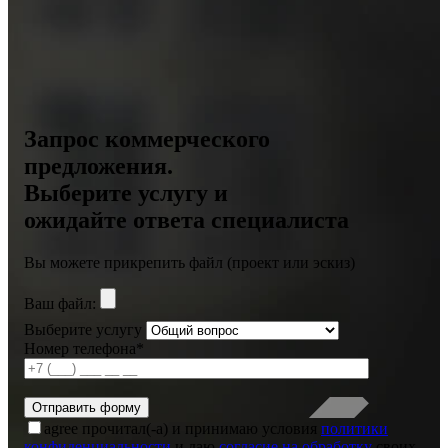
Запрос коммерческого
предложения.
Выберите услугу и
ожидайте ответа специалиста
Вы можете прикрепить файл (проект или эскиз)
Ваш файл:
Выберите услугу
Номер телефона*
agree
прочитал(-а) и принимаю условия
политики
конфиденциальности
и даю
согласие на обработку
своих