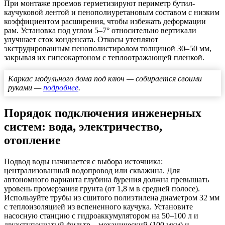
При монтаже проемов герметизируют периметр бутил-
каучуковой лентой и пенополиуретановым составом с низким
коэффициентом расширения, чтобы избежать деформации
рам. Установка под углом 5–7° относительно вертикали
улучшает сток конденсата. Откосы утепляют
экструдированным пенополистиролом толщиной 30–50 мм,
закрывая их гипсокартоном с теплоотражающей пленкой.
Каркас модульного дома под ключ — собирается своими
руками —
подробнее
.
Порядок подключения инженерных
систем: вода, электричество,
отопление
Подвод воды начинается с выбора источника:
централизованный водопровод или скважина. Для
автономного варианта глубина бурения должна превышать
уровень промерзания грунта (от 1,8 м в средней полосе).
Используйте трубы из сшитого полиэтилена диаметром 32 мм
с теплоизоляцией из вспененного каучука. Установите
насосную станцию с гидроаккумулятором на 50–100 л и
двухступенчатый фильтр – механический (100 мкм) и