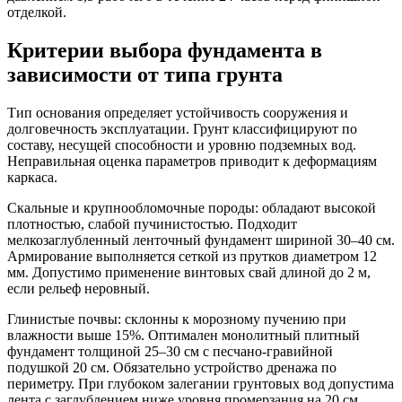
отделкой.
Критерии выбора фундамента в
зависимости от типа грунта
Тип основания определяет устойчивость сооружения и
долговечность эксплуатации. Грунт классифицируют по
составу, несущей способности и уровню подземных вод.
Неправильная оценка параметров приводит к деформациям
каркаса.
Скальные и крупнообломочные породы:
обладают высокой
плотностью, слабой пучинистостью. Подходит
мелкозаглубленный ленточный фундамент шириной 30–40 см.
Армирование выполняется сеткой из прутков диаметром 12
мм. Допустимо применение винтовых свай длиной до 2 м,
если рельеф неровный.
Глинистые почвы:
склонны к морозному пучению при
влажности выше 15%. Оптимален монолитный плитный
фундамент толщиной 25–30 см с песчано-гравийной
подушкой 20 см. Обязательно устройство дренажа по
периметру. При глубоком залегании грунтовых вод допустима
лента с заглублением ниже уровня промерзания на 20 см.