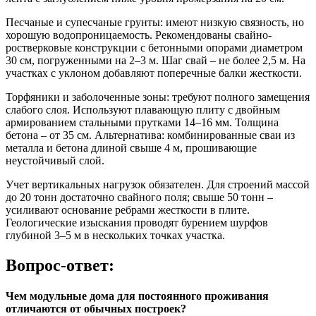
Песчаные и супесчаные грунты:
имеют низкую связность, но
хорошую водопроницаемость. Рекомендованы свайно-
ростверковые конструкции с бетонными опорами диаметром
30 см, погруженными на 2–3 м. Шаг свай – не более 2,5 м. На
участках с уклоном добавляют поперечные балки жесткости.
Торфяники и заболоченные зоны:
требуют полного замещения
слабого слоя. Используют плавающую плиту с двойным
армированием стальными прутками 14–16 мм. Толщина
бетона – от 35 см. Альтернатива: комбинированные сваи из
металла и бетона длиной свыше 4 м, прошивающие
неустойчивый слой.
Учет вертикальных нагрузок обязателен. Для строений массой
до 20 тонн достаточно свайного поля; свыше 50 тонн –
усиливают основание ребрами жесткости в плите.
Геологические изыскания проводят бурением шурфов
глубиной 3–5 м в нескольких точках участка.
Вопрос-ответ:
Чем модульные дома для постоянного проживания
отличаются от обычных построек?