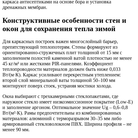
каркаса антисептиками на основе бора и установка
дренажных мембран.
Конструктивные особенности стен и
окон для сохранения тепла зимой
Для каркасных построек важен многослойный барьер,
препятствующий теплопотерям. Стены формируют из
ориентированно-стружечных плит толщиной от 15 мм с
заполнением полостей каменной ватой плотностью не менее
45 кг/м³ или жесткими PIR-панелями. Коэффициент
теплопроводности материалов должен быть ниже 0,033
Вт/(м·К). Каркас усиливают перекрестным утеплением:
второй слой минеральной ваты толщиной 50–100 мм
монтируют поверх стоек, устраняя мостики холода.
Окна выбирают с трехкамерными стеклопакетами, где
наружное стекло имеет низкоэмиссионное покрытие (Low-E)
и заполнение аргоном. Оптимальное значение Ug – 0,6–0,8
Вт/(м²·К). Рамы предпочтительны из комбинированных
материалов: алюминий с терморазрывом 30–35 мм либо
армированный стекловолокном ПВХ. Ширина профиля – не
менее 90 мм.