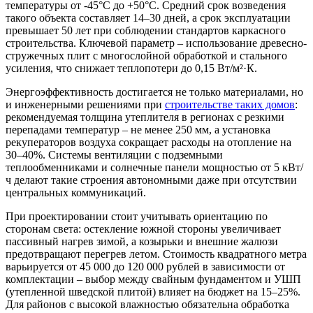
температуры от -45°C до +50°C. Средний срок возведения
такого объекта составляет 14–30 дней, а срок эксплуатации
превышает 50 лет при соблюдении стандартов каркасного
строительства. Ключевой параметр – использование древесно-
стружечных плит с многослойной обработкой и стального
усиления, что снижает теплопотери до 0,15 Вт/м²·К.
Энергоэффективность достигается не только материалами, но
и инженерными решениями при
строительстве таких домов
:
рекомендуемая толщина утеплителя в регионах с резкими
перепадами температур – не менее 250 мм, а установка
рекуператоров воздуха сокращает расходы на отопление на
30–40%. Системы вентиляции с подземными
теплообменниками и солнечные панели мощностью от 5 кВт/
ч делают такие строения автономными даже при отсутствии
центральных коммуникаций.
При проектировании стоит учитывать ориентацию по
сторонам света: остекление южной стороны увеличивает
пассивный нагрев зимой, а козырьки и внешние жалюзи
предотвращают перегрев летом. Стоимость квадратного метра
варьируется от 45 000 до 120 000 рублей в зависимости от
комплектации – выбор между свайным фундаментом и УШП
(утепленной шведской плитой) влияет на бюджет на 15–25%.
Для районов с высокой влажностью обязательна обработка