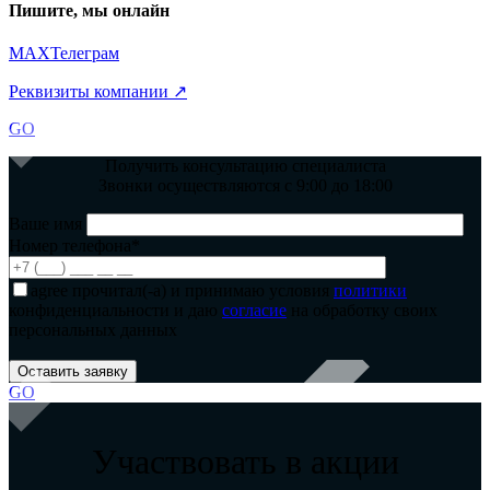
Пишите, мы онлайн
MAX
Телеграм
Реквизиты компании ↗
GO
Получить консультацию специалиста
Звонки осуществляются с 9:00 до 18:00
Ваше имя
Номер телефона*
agree
прочитал(-а) и принимаю условия
политики
конфиденциальности и даю
согласие
на обработку своих
персональных данных
GO
Участвовать в акции