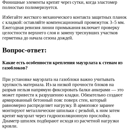
Финишные элементы крепят через сутки, когда эластомер
полностью полимеризуется.
Избегайте жесткого механического контакта защитных планок
с кладкой: оставляйте компенсационный промежуток 3–5 мм.
Ежегодная ревизия линии примыкания включает проверку
целостности верхнего слоя и замену треснувших участков
герметика до начала сезона дождей.
Вопрос-ответ:
Какие есть особенности крепления мауэрлата к стенам из
газоблоков?
При установке мауэрлата на газоблоки важно учитывать
хрупкость материала. Из-за низкой прочности блоков на
разрыв нельзя напрямую фиксировать балки анкерами — это
может привести к разрушению кладки. Обязательно создают
армированный бетонный пояс поверх стен, который
равномерно распределяет нагрузку. В армопоясе заранее
монтируют металлические шпильки с резьбой, к ним затем
крепят мауэрлат через гидроизоляционную прослойку.
Диаметр шпилек подбирают исходя из расчетной нагрузки
кровли.