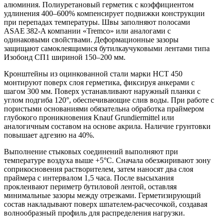
алюминия. Полиуретановый герметик с коэффициентом
удлинения 400–600% компенсирует подвижки конструкции
при перепадах температуры. Швы заполняют полосами
ASAE 382-A компании «Tremco» или аналогами с
одинаковыми свойствами. Деформационные зазоры
защищают самоклеящимися бутилкаучуковыми лентами типа
Изобонд СП1 шириной 150–200 мм.
Кронштейны из оцинкованной стали марки HCT 450
монтируют поверх слоя герметика, фиксируя анкерами с
шагом 300 мм. Поверх устанавливают наружный планки с
углом подгиба 120°, обеспечивающие слив воды. При работе с
пористыми основаниями обязательна обработка праймером
глубокого проникновения Knauf Grundiermittel или
аналогичным составом на основе акрила. Наличие грунтовки
повышает адгезию на 40%.
Выполнение стыковых соединений выполняют при
температуре воздуха выше +5°C. Сначала обезжиривают зону
соприкосновения растворителем, затем наносят два слоя
праймера с интервалом 1,5 часа. После высыхания
проклеивают периметр бутиловой лентой, оставляя
минимальные зазоры между отрезками. Герметизирующий
состав накладывают поверх шпателем-расчесочкой, создавая
волнообразный профиль для распределения нагрузки.