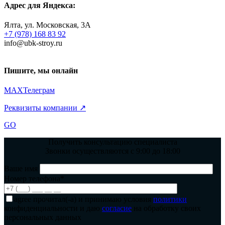
Адрес для Яндекса:
Ялта, ул. Московская, 3А
+7 (978) 168 83 92
info@ubk-stroy.ru
Пишите, мы онлайн
MAX
Телеграм
Реквизиты компании ↗
GO
Получить консультацию специалиста
Звонки осуществляются с 9:00 до 18:00
Ваше имя
Номер телефона*
agree
прочитал(-а) и принимаю условия
политики
конфиденциальности и даю
согласие
на обработку своих
персональных данных