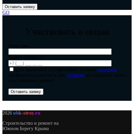
GO
Участвовать в акции
Ваше имя
Номер телефона*
agree
прочитал(-а) и принимаю условия
политики
конфиденциальности и даю
согласие
на обработку своих
персональных данных
2026
ubk-stroy.ru
Строительство и ремонт на
Южном Берегу Крыма