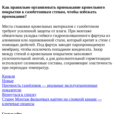
Как правильно организовать примыкание кровельного
покрытия к газобетонным стенам, чтобы избежать
промокания?
Места стыковки кровельных материалов с газобетоном
требуют усиленной защиты от влаги. При монтаже
обязательна укладка гибкого гидроизоляционного фартука из
алюминия или оцинкованной стали, который крепят к стене с
помощью дюбелей. Под фартук заводят паропроницаемую
мембрану, чтобы исключить попадание конденсата. Зазор
между стеной и кровельным покрытием заполняют
уплотнительной лентой, а для дополнительной герметизации
используют силиконовые составы, сохраняющие эластичность
при перепадах температур.
Кровля
Новые
Прочность газоблоков — реальные эксплуатационные
показатели
Вернуться к списку
Старее
Монтаж фальцевых картин на сложной крыше —
ключевые нюансы
Статьи сайта