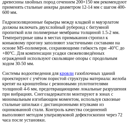
древесины хвойных пород сечением 200×150 мм рекомендуют
применять стальные анкеры диаметром 12-14 мм с шагом 400-
600 мм.
Гидроизоляционные барьеры между кладкой и мауэрлатом
должны включать двухслойный рубероид с битумной
пропиткой или полимерные мембраны толщиной 1.5-2 мм.
Температурные швы в местах примыкания стропил к
коньковому прогону заполняют эластичными составами на
основе MS-полимеров, сохраняющими гибкость при -40°C до
+80°C. Для компенсации усадки свежевозведённых
ограждений используют скользящие опоры с продольным
ходом 30-50 мм.
Системы водоотведения для
кровли
газоблочных зданий
проектируют с учётом пористой структуры материала: желоба
крепят на кронштейны с резиновыми уплотнителями
толщиной 4-6 мм, предотвращающими локальные разрушения
при вибрациях. Снегозадержатели монтируют в зонах с
минимальным изгибающим моментом, используя сквозные
стальные шпильки с дистанционными втулками из
оцинкованной стали. Контроль качества соединений
выполняют методом ультразвуковой дефектоскопии через 72
часа после установки.