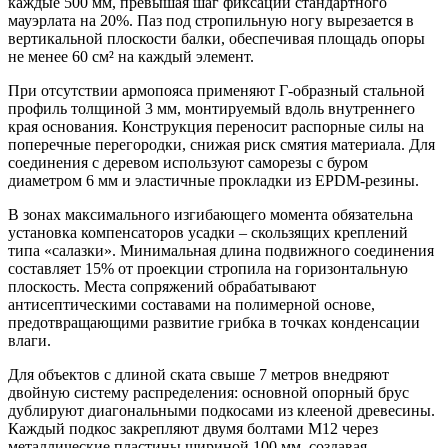
каждые 500 мм, превышая шаг фиксации стандартного
мауэрлата на 20%. Паз под стропильную ногу вырезается в
вертикальной плоскости балки, обеспечивая площадь опоры
не менее 60 см² на каждый элемент.
При отсутствии армопояса применяют Г-образный стальной
профиль толщиной 3 мм, монтируемый вдоль внутреннего
края основания. Конструкция переносит распорные силы на
поперечные перегородки, снижая риск смятия материала. Для
соединения с деревом используют саморезы с буром
диаметром 6 мм и эластичные прокладки из EPDM-резины.
В зонах максимального изгибающего момента обязательна
установка компенсаторов усадки – скользящих креплений
типа «салазки». Минимальная длина подвижного соединения
составляет 15% от проекции стропила на горизонтальную
плоскость. Места сопряжений обрабатывают
антисептическими составами на полимерной основе,
предотвращающими развитие грибка в точках конденсации
влаги.
Для объектов с длиной ската свыше 7 метров внедряют
двойную систему распределения: основной опорный брус
дублируют диагональными подкосами из клееной древесины.
Каждый подкос закрепляют двумя болтами М12 через
металлические пластины шириной 100 мм, создавая