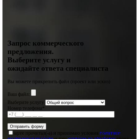
Запрос коммерческого
предложения.
Выберите услугу и
ожидайте ответа специалиста
Вы можете прикрепить файл (проект или эскиз)
Ваш файл:
Выберите услугу
Номер телефона*
agree
прочитал(-а) и принимаю условия
политики
конфиденциальности
и даю
согласие на обработку
своих