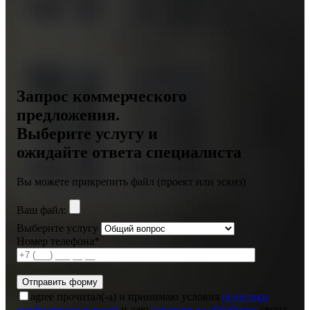
Запрос коммерческого
предложения.
Выберите услугу и
ожидайте ответа специалиста
Вы можете прикрепить файл (проект или эскиз)
Ваш файл:
Выберите услугу
Номер телефона*
agree
прочитал(-а) и принимаю условия
политики
конфиденциальности
и даю
согласие на обработку
своих