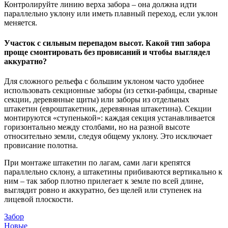
Контролируйте линию верха забора – она должна идти
параллельно уклону или иметь плавный переход, если уклон
меняется.
Участок с сильным перепадом высот. Какой тип забора
проще смонтировать без провисаний и чтобы выглядел
аккуратно?
Для сложного рельефа с большим уклоном часто удобнее
использовать секционные заборы (из сетки-рабицы, сварные
секции, деревянные щиты) или заборы из отдельных
штакетин (евроштакетник, деревянная штакетина). Секции
монтируются «ступенькой»: каждая секция устанавливается
горизонтально между столбами, но на разной высоте
относительно земли, следуя общему уклону. Это исключает
провисание полотна.
При монтаже штакетин по лагам, сами лаги крепятся
параллельно склону, а штакетины прибиваются вертикально к
ним – так забор плотно прилегает к земле по всей длине,
выглядит ровно и аккуратно, без щелей или ступенек на
лицевой плоскости.
Забор
Новые