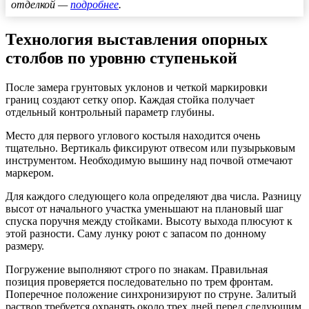
отделкой —
подробнее
.
Технология выставления опорных
столбов по уровню ступенькой
После замера грунтовых уклонов и четкой маркировки
границ создают сетку опор. Каждая стойка получает
отдельный контрольный параметр глубины.
Место для первого углового костыля находится очень
тщательно. Вертикаль фиксируют отвесом или пузырьковым
инструментом. Необходимую вышину над почвой отмечают
маркером.
Для каждого следующего кола определяют два числа. Разницу
высот от начального участка уменьшают на плановый шаг
спуска поручня между стойками. Высоту выхода плюсуют к
этой разности. Саму лунку роют с запасом по донному
размеру.
Погружение выполняют строго по знакам. Правильная
позиция проверяется последовательно по трем фронтам.
Поперечное положение синхронизируют по струне. Залитый
раствор требуется охранять около трех дней перед следующим