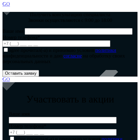
GO
Получить консультацию специалиста
Звонки осуществляются с 9:00 до 18:00
Ваше имя
Номер телефона*
agree
прочитал(-а) и принимаю условия
политики
конфиденциальности и даю
согласие
на обработку своих
персональных данных
GO
Участвовать в акции
Ваше имя
Номер телефона*
agree
прочитал(-а) и принимаю условия
политики