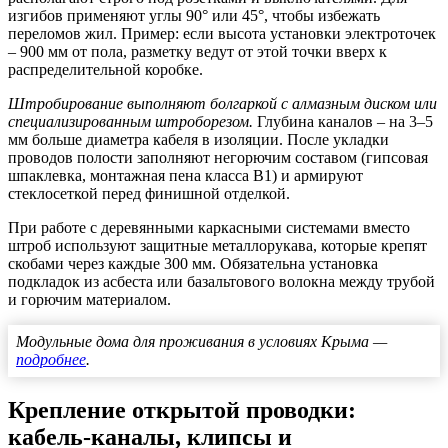
изгибов применяют углы 90° или 45°, чтобы избежать
переломов жил. Пример: если высота установки электроточек
– 900 мм от пола, разметку ведут от этой точки вверх к
распределительной коробке.
Штробирование выполняют болгаркой с алмазным диском или
специализированным штроборезом.
Глубина каналов – на 3–5
мм больше диаметра кабеля в изоляции. После укладки
проводов полости заполняют негорючим составом (гипсовая
шпаклевка, монтажная пена класса В1) и армируют
стеклосеткой перед финишной отделкой.
При работе с деревянными каркасными системами вместо
штроб используют защитные металлорукава, которые крепят
скобами через каждые 300 мм. Обязательна установка
подкладок из асбеста или базальтового волокна между трубой
и горючим материалом.
Модульные дома для проживания в условиях Крыма —
подробнее
.
Крепление открытой проводки:
кабель-каналы, клипсы и