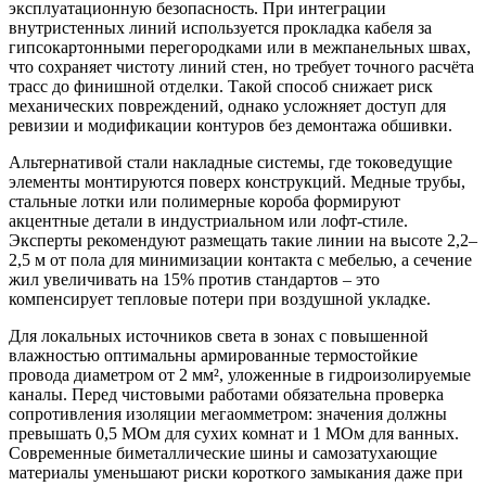
эксплуатационную безопасность. При интеграции
внутристенных линий используется прокладка кабеля за
гипсокартонными перегородками или в межпанельных швах,
что сохраняет чистоту линий стен, но требует точного расчёта
трасс до финишной отделки. Такой способ снижает риск
механических повреждений, однако усложняет доступ для
ревизии и модификации контуров без демонтажа обшивки.
Альтернативой стали накладные системы, где токоведущие
элементы монтируются поверх конструкций. Медные трубы,
стальные лотки или полимерные короба формируют
акцентные детали в индустриальном или лофт-стиле.
Эксперты рекомендуют размещать такие линии на высоте 2,2–
2,5 м от пола для минимизации контакта с мебелью, а сечение
жил увеличивать на 15% против стандартов – это
компенсирует тепловые потери при воздушной укладке.
Для локальных источников света в зонах с повышенной
влажностью оптимальны армированные термостойкие
провода диаметром от 2 мм², уложенные в гидроизолируемые
каналы. Перед чистовыми работами обязательна проверка
сопротивления изоляции мегаомметром: значения должны
превышать 0,5 МОм для сухих комнат и 1 МОм для ванных.
Современные биметаллические шины и самозатухающие
материалы уменьшают риски короткого замыкания даже при