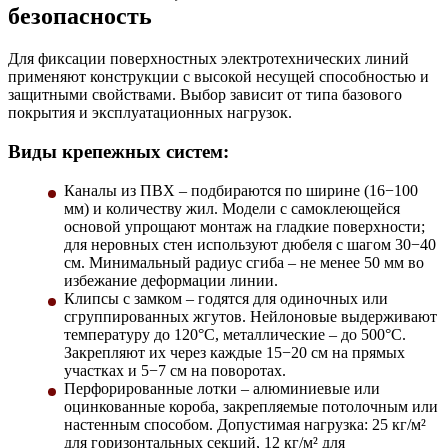
безопасность
Для фиксации поверхностных электротехнических линий
применяют конструкции с высокой несущей способностью и
защитными свойствами. Выбор зависит от типа базового
покрытия и эксплуатационных нагрузок.
Виды крепежных систем:
Каналы из ПВХ
– подбираются по ширине (16−100
мм) и количеству жил. Модели с самоклеющейся
основой упрощают монтаж на гладкие поверхности;
для неровных стен используют дюбеля с шагом 30−40
см. Минимальный радиус сгиба – не менее 50 мм во
избежание деформации линии.
Клипсы с замком
– годятся для одиночных или
сгруппированных жгутов. Нейлоновые выдерживают
температуру до 120°C, металлические – до 500°C.
Закрепляют их через каждые 15−20 см на прямых
участках и 5−7 см на поворотах.
Перфорированные лотки
– алюминиевые или
оцинкованные короба, закрепляемые потолочным или
настенным способом. Допустимая нагрузка: 25 кг/м²
для горизонтальных секций, 12 кг/м² для