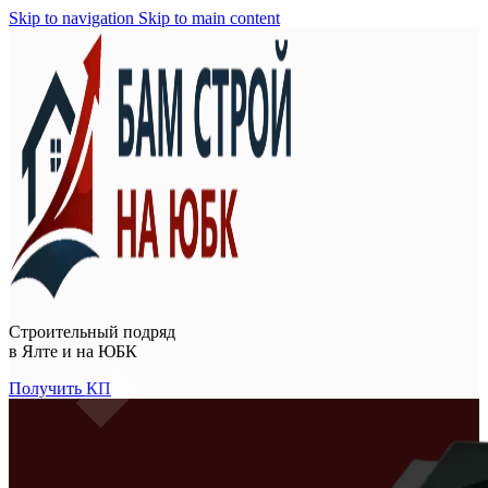
Skip to navigation
Skip to main content
Строительный подряд
в
Ялте и на ЮБК
Получить КП