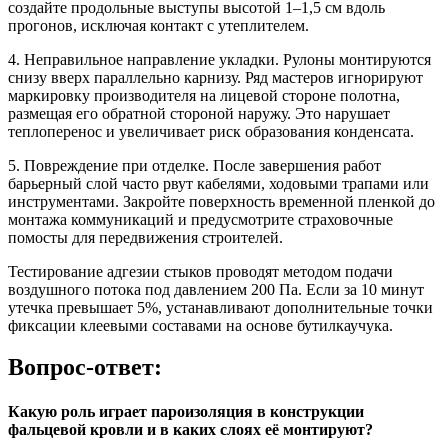
создайте продольные выступы высотой 1–1,5 см вдоль
прогонов, исключая контакт с утеплителем.
4. Неправильное направление укладки.
Рулоны монтируются
снизу вверх параллельно карнизу. Ряд мастеров игнорируют
маркировку производителя на лицевой стороне полотна,
размещая его обратной стороной наружу. Это нарушает
теплоперенос и увеличивает риск образования конденсата.
5. Повреждение при отделке.
После завершения работ
барьерный слой часто рвут кабелями, ходовыми трапами или
инструментами. Закройте поверхность временной пленкой до
монтажа коммуникаций и предусмотрите страховочные
помосты для передвижения строителей.
Тестирование адгезии стыков проводят методом подачи
воздушного потока под давлением 200 Па. Если за 10 минут
утечка превышает 5%, устанавливают дополнительные точки
фиксации клеевыми составами на основе бутилкаучука.
Вопрос-ответ:
Какую роль играет пароизоляция в конструкции
фальцевой кровли и в каких слоях её монтируют?