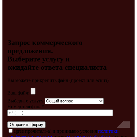
Запрос коммерческого
предложения.
Выберите услугу и
ожидайте ответа специалиста
Вы можете прикрепить файл (проект или эскиз)
Ваш файл:
Выберите услугу
Номер телефона*
agree
прочитал(-а) и принимаю условия
политики
конфиденциальности
и даю
согласие на обработку
своих