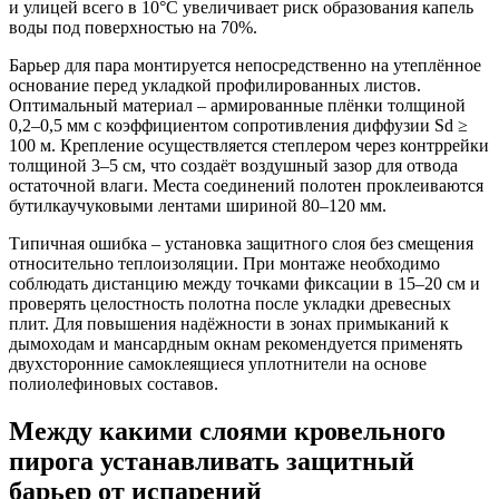
и улицей всего в 10°C увеличивает риск образования капель
воды под поверхностью на 70%.
Барьер для пара монтируется непосредственно на утеплённое
основание перед укладкой профилированных листов.
Оптимальный материал – армированные плёнки толщиной
0,2–0,5 мм с коэффициентом сопротивления диффузии Sd ≥
100 м. Крепление осуществляется степлером через контррейки
толщиной 3–5 см, что создаёт воздушный зазор для отвода
остаточной влаги. Места соединений полотен проклеиваются
бутилкаучуковыми лентами шириной 80–120 мм.
Типичная ошибка – установка защитного слоя без смещения
относительно теплоизоляции. При монтаже необходимо
соблюдать дистанцию между точками фиксации в 15–20 см и
проверять целостность полотна после укладки древесных
плит. Для повышения надёжности в зонах примыканий к
дымоходам и мансардным окнам рекомендуется применять
двухсторонние самоклеящиеся уплотнители на основе
полиолефиновых составов.
Между какими слоями кровельного
пирога устанавливать защитный
барьер от испарений