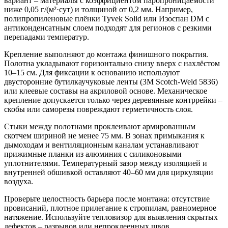
вариант – материалы с коэффициентом паропроницаемости
ниже 0,05 г/(м²·сут) и толщиной от 0,2 мм. Например,
полипропиленовые плёнки Tyvek Solid или Изоспан DM с
антиконденсатным слоем подходят для регионов с резкими
перепадами температур.
Крепление выполняют до монтажа финишного покрытия.
Полотна укладывают горизонтально снизу вверх с нахлёстом
10–15 см. Для фиксации к основанию используют
двусторонние бутилкаучуковые ленты (3M Scotch-Weld 5836)
или клеевые составы на акриловой основе. Механическое
крепление допускается только через деревянные контррейки –
скобы или саморезы повреждают герметичность слоя.
Стыки между полотнами проклеивают армированным
скотчем шириной не менее 75 мм. В зонах примыкания к
дымоходам и вентиляционным каналам устанавливают
прижимные планки из алюминия с силиконовыми
уплотнителями. Температурный зазор между изоляцией и
внутренней обшивкой оставляют 40–60 мм для циркуляции
воздуха.
Проверьте целостность барьера после монтажа: отсутствие
провисаний, плотное прилегание к стропилам, равномерное
натяжение. Используйте тепловизор для выявления скрытых
дефектов – разрывов или непроклеенных швов.