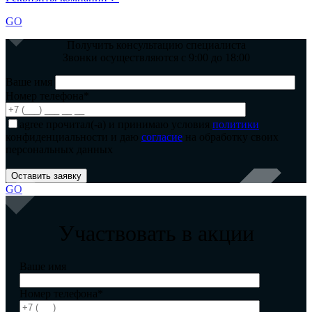
GO
Получить консультацию специалиста
Звонки осуществляются с 9:00 до 18:00
Ваше имя
Номер телефона*
agree
прочитал(-а) и принимаю условия
политики
конфиденциальности и даю
согласие
на обработку своих
персональных данных
GO
Участвовать в акции
Ваше имя
Номер телефона*