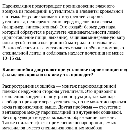
Пароизоляция предотвращает проникновение влажного
воздуха из помещений в утеплитель и элементы кровельной
системы. Её устанавливают с внутренней стороны
утеплителя, непосредственно перед отделочным слоем
(например, гипсокартоном). Это создаёт барьер для пара,
который образуется в результате жизнедеятельности людей
(приготовление пищи, дыхание), защищая минеральную вату
или другой теплоизоляционный материал от намокания.
Важно обеспечить герметичность стыков плёнки с помощью
специальной ленты и соблюдать нахлёст полотнищ не менее
10–15 см.
Какие ошибки допускают при установке пароизоляции под
фальцевую кровлю и к чему это приводит?
Распространённая ошибка — монтаж пароизоляционной
плёнки с наружной стороны утеплителя. Это приводит к
скоплению конденсата внутри конструкции, так как пар
свободно проходит через утеплитель, но не может испариться
из-за гидроизоляции выше. Другая проблема — отсутствие
вентзазоров между пароизоляцией и внутренней обшивкой.
Без циркуляции воздуха возможно образование плесени.
Также снижает эффект применение непаропроницаемых
материалов вместо специализированных мембран,