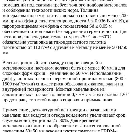
помещений под скатами требует точного подбора материалов
и соблюдения технологических норм. Толщина
минераловатного утеплителя должна составлять не менее 200
мм при коэффициенте теплопроводности λ ≤ 0,036 Вт/(м·К), а
паропроницаемая мембрана с показателем Sd ≤ 0,05 м
обеспечивает отвод влаги без нарушения герметичности. Для
регионов с перепадами температур от -30°C до +60°C
обязательна установка антиконденсатного полотна
плотностью от 110 г/м² с адгезией к металлу не менее 50 Н/50
мм.
Вентиляционный зазор между гидроизоляцией и
металлическим настилом должен быть не менее 40 мм, а для
сложных форм крыш – увеличен до 60 мм. Использование
диффузионных пленок с переменной проницаемостью (800–
1500 г/м²/сутки) снижает риск образования капель влаги на
внутренней поверхности. Монтаж капельников из
алюминиевых сплавов толщиной 0,7 мм с углом наклона 120°
предотвращает застой воды в ендовах и примыканиях.
Применение двухконтурной вентиляции с раздельными
каналами для воздуха и отвода конденсата увеличивает срок
службы конструкции на 25–30%. Для крепления
металлических листов к обрешетке из антисептированной
древесины 50×50 мм рекомендуются саморезы с EPDM-