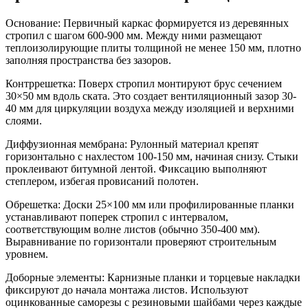
Основание:
Первичный каркас формируется из деревянных
стропил с шагом 600-900 мм. Между ними размещают
теплоизолирующие плиты толщиной не менее 150 мм, плотно
заполняя пространства без зазоров.
Контррешетка:
Поверх стропил монтируют брус сечением
30×50 мм вдоль ската. Это создает вентиляционный зазор 30-
40 мм для циркуляции воздуха между изоляцией и верхними
слоями.
Диффузионная мембрана:
Рулонный материал крепят
горизонтально с нахлестом 100-150 мм, начиная снизу. Стыки
проклеивают битумной лентой. Фиксацию выполняют
степлером, избегая провисаний полотен.
Обрешетка:
Доски 25×100 мм или профилированные планки
устанавливают поперек стропил с интервалом,
соответствующим волне листов (обычно 350-400 мм).
Выравнивание по горизонтали проверяют строительным
уровнем.
Доборные элементы:
Карнизные планки и торцевые накладки
фиксируют до начала монтажа листов. Используют
оцинкованные саморезы с резиновыми шайбами через каждые