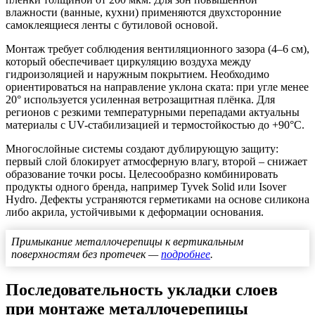
влажности (ванные, кухни) применяются двухсторонние
самоклеящиеся ленты с бутиловой основой.
Монтаж требует соблюдения вентиляционного зазора (4–6 см),
который обеспечивает циркуляцию воздуха между
гидроизоляцией и наружным покрытием. Необходимо
ориентироваться на направление уклона ската: при угле менее
20° используется усиленная ветрозащитная плёнка. Для
регионов с резкими температурными перепадами актуальны
материалы с UV-стабилизацией и термостойкостью до +90°C.
Многослойные системы создают дублирующую защиту:
первый слой блокирует атмосферную влагу, второй – снижает
образование точки росы. Целесообразно комбинировать
продукты одного бренда, например Tyvek Solid или Isover
Hydro. Дефекты устраняются герметиками на основе силикона
либо акрила, устойчивыми к деформации основания.
Примыкание металлочерепицы к вертикальным
поверхностям без протечек —
подробнее
.
Последовательность укладки слоев
при монтаже металлочерепицы