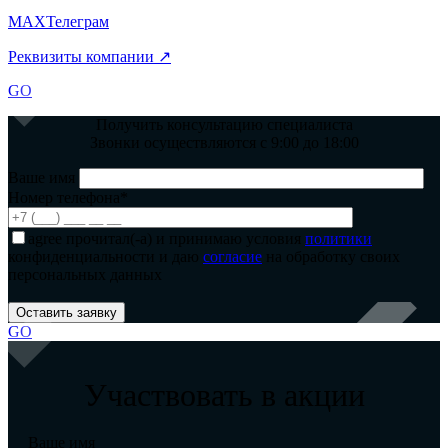
MAX
Телеграм
Реквизиты компании ↗
GO
Получить консультацию специалиста
Звонки осуществляются с 9:00 до 18:00
Ваше имя
Номер телефона*
agree
прочитал(-а) и принимаю условия
политики
конфиденциальности и даю
согласие
на обработку своих
персональных данных
GO
Участвовать в акции
Ваше имя