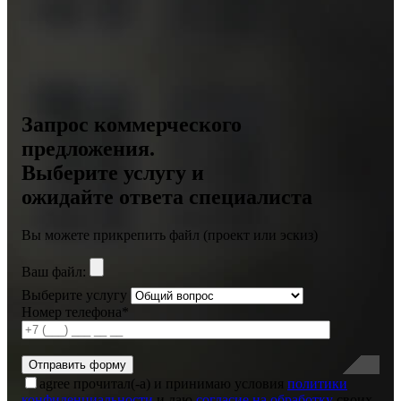
Запрос коммерческого
предложения.
Выберите услугу и
ожидайте ответа специалиста
Вы можете прикрепить файл (проект или эскиз)
Ваш файл:
Выберите услугу
Номер телефона*
agree
прочитал(-а) и принимаю условия
политики
конфиденциальности
и даю
согласие на обработку
своих