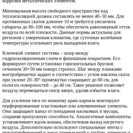
коррозии металлических элементов.
Минимальная высота свободного пространства над
теплоизоляцией должна составлять не менее 40–50 мм. Для
протяженных скатов длиннее 10 м требуется увеличить
габариты до 80–100 мм, чтобы обеспечить равномерный отток
воздуха по всей плоскости. Данные нормы актуальны для
регионов с умеренным климатом, где суточные колебания
температуры усиливают риск выпадения влаги.
Ключевой элемент системы – зазор между
гидроизоляционным слоем и финишным покрытием. Его
формируют путем установки горизонтальных брусков
сечением 30×50 мм поверх стропил. Шаг между планками
контробрешетки задают в соответствии с углом наклона ската:
при уклоне 20–30° промежутки сокращают до 60 см, для
пологих поверхностей – до 40 см. Такое решение позволяет
воздуху перемещаться снизу вверх, удаляя избыток влаги.
Для усиления тяги по нижнему краю карниза монтируют
перфорированные пластиковые или алюминиевые элементы.
Они защищают канал от попадания насекомых и мусора,
сохраняя пропускную способность. Аналогичные компоненты
устанавливают вдоль конька, обеспечивая выход нагретого
воздуха. Дополнительно используют специальные ленты с
микроперфорацией в зонах примыканий к трубам, антеннам и