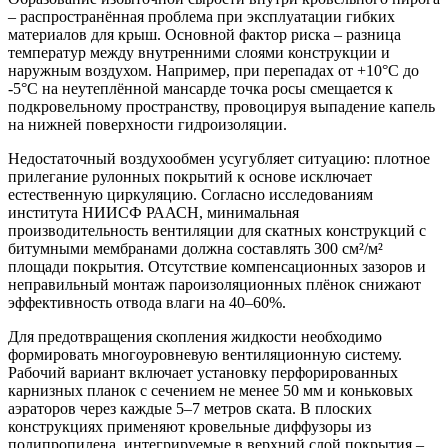
– распространённая проблема при эксплуатации гибких
материалов для крыш. Основной фактор риска – разница
температур между внутренними слоями конструкции и
наружным воздухом. Например, при перепадах от +10°C до
-5°C на неутеплённой мансарде точка росы смещается к
подкровельному пространству, провоцируя выпадение капель
на нижней поверхности гидроизоляции.
Недостаточный воздухообмен усугубляет ситуацию: плотное
прилегание рулонных покрытий к основе исключает
естественную циркуляцию. Согласно исследованиям
института НИИСФ РААСН, минимальная
производительность вентиляции для скатных конструкций с
битумными мембранами должна составлять 300 см²/м²
площади покрытия. Отсутствие компенсационных зазоров и
неправильный монтаж пароизоляционных плёнок снижают
эффективность отвода влаги на 40–60%.
Для предотвращения скопления жидкости необходимо
формировать многоуровневую вентиляционную систему.
Рабочий вариант включает установку перфорированных
карнизных планок с сечением не менее 50 мм и коньковых
аэраторов через каждые 5–7 метров ската. В плоских
конструкциях применяют кровельные диффузоры из
полипропилена, интегрируемые в верхний слой покрытия –