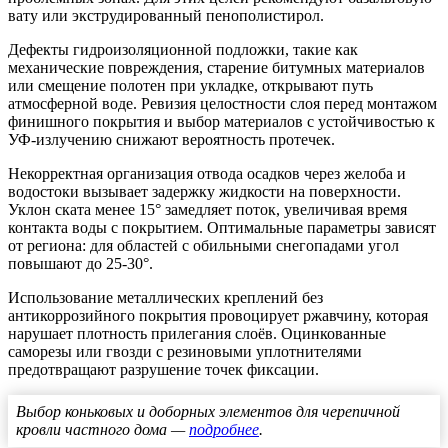
вату или экструдированный пенополистирол.
Дефекты гидроизоляционной подложки, такие как
механические повреждения, старение битумных материалов
или смещение полотен при укладке, открывают путь
атмосферной воде. Ревизия целостности слоя перед монтажом
финишного покрытия и выбор материалов с устойчивостью к
УФ-излучению снижают вероятность протечек.
Некорректная организация отвода осадков через желоба и
водостоки вызывает задержку жидкости на поверхности.
Уклон ската менее 15° замедляет поток, увеличивая время
контакта воды с покрытием. Оптимальные параметры зависят
от региона: для областей с обильными снегопадами угол
повышают до 25-30°.
Использование металлических креплений без
антикоррозийного покрытия провоцирует ржавчину, которая
нарушает плотность прилегания слоёв. Оцинкованные
саморезы или гвозди с резиновыми уплотнителями
предотвращают разрушение точек фиксации.
Выбор коньковых и доборных элементов для черепичной
кровли частного дома —
подробнее
.