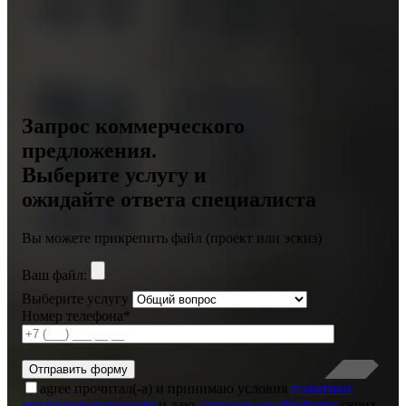
Запрос коммерческого
предложения.
Выберите услугу и
ожидайте ответа специалиста
Вы можете прикрепить файл (проект или эскиз)
Ваш файл:
Выберите услугу
Номер телефона*
agree
прочитал(-а) и принимаю условия
политики
конфиденциальности
и даю
согласие на обработку
своих