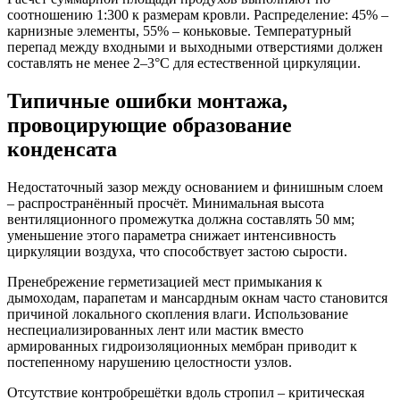
соотношению 1:300 к размерам кровли. Распределение: 45% –
карнизные элементы, 55% – коньковые. Температурный
перепад между входными и выходными отверстиями должен
составлять не менее 2–3°C для естественной циркуляции.
Типичные ошибки монтажа,
провоцирующие образование
конденсата
Недостаточный зазор между основанием и финишным слоем
– распространённый просчёт. Минимальная высота
вентиляционного промежутка должна составлять 50 мм;
уменьшение этого параметра снижает интенсивность
циркуляции воздуха, что способствует застою сырости.
Пренебрежение герметизацией мест примыкания к
дымоходам, парапетам и мансардным окнам часто становится
причиной локального скопления влаги. Использование
неспециализированных лент или мастик вместо
армированных гидроизоляционных мембран приводит к
постепенному нарушению целостности узлов.
Отсутствие контробрешётки вдоль стропил – критическая