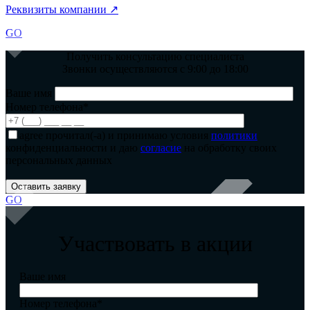
Реквизиты компании ↗
GO
Получить консультацию специалиста
Звонки осуществляются с 9:00 до 18:00
Ваше имя
Номер телефона*
agree
прочитал(-а) и принимаю условия
политики
конфиденциальности и даю
согласие
на обработку своих
персональных данных
GO
Участвовать в акции
Ваше имя
Номер телефона*