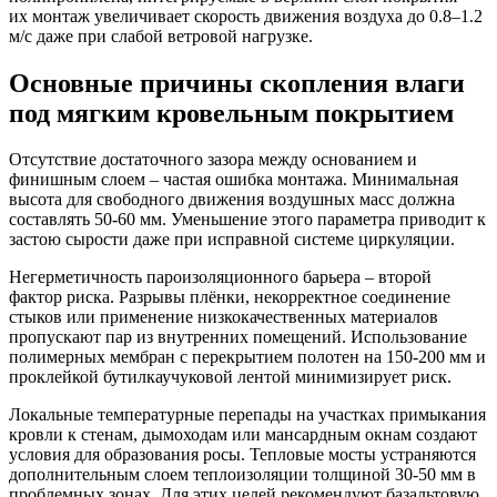
их монтаж увеличивает скорость движения воздуха до 0.8–1.2
м/с даже при слабой ветровой нагрузке.
Основные причины скопления влаги
под мягким кровельным покрытием
Отсутствие достаточного зазора между основанием и
финишным слоем – частая ошибка монтажа. Минимальная
высота для свободного движения воздушных масс должна
составлять 50-60 мм. Уменьшение этого параметра приводит к
застою сырости даже при исправной системе циркуляции.
Негерметичность пароизоляционного барьера – второй
фактор риска. Разрывы плёнки, некорректное соединение
стыков или применение низкокачественных материалов
пропускают пар из внутренних помещений. Использование
полимерных мембран с перекрытием полотен на 150-200 мм и
проклейкой бутилкаучуковой лентой минимизирует риск.
Локальные температурные перепады на участках примыкания
кровли к стенам, дымоходам или мансардным окнам создают
условия для образования росы. Тепловые мосты устраняются
дополнительным слоем теплоизоляции толщиной 30-50 мм в
проблемных зонах. Для этих целей рекомендуют базальтовую