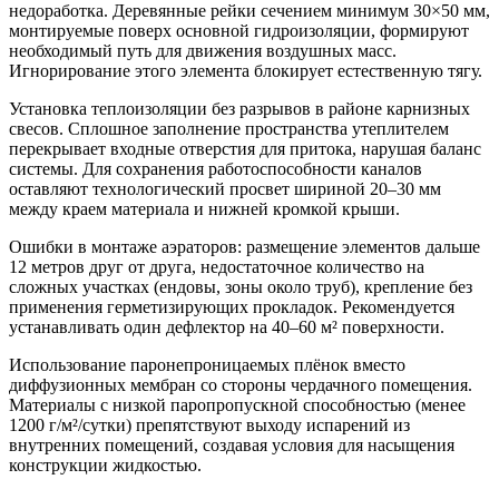
недоработка. Деревянные рейки сечением минимум 30×50 мм,
монтируемые поверх основной гидроизоляции, формируют
необходимый путь для движения воздушных масс.
Игнорирование этого элемента блокирует естественную тягу.
Установка теплоизоляции без разрывов в районе карнизных
свесов. Сплошное заполнение пространства утеплителем
перекрывает входные отверстия для притока, нарушая баланс
системы. Для сохранения работоспособности каналов
оставляют технологический просвет шириной 20–30 мм
между краем материала и нижней кромкой крыши.
Ошибки в монтаже аэраторов: размещение элементов дальше
12 метров друг от друга, недостаточное количество на
сложных участках (ендовы, зоны около труб), крепление без
применения герметизирующих прокладок. Рекомендуется
устанавливать один дефлектор на 40–60 м² поверхности.
Использование паронепроницаемых плёнок вместо
диффузионных мембран со стороны чердачного помещения.
Материалы с низкой паропропускной способностью (менее
1200 г/м²/сутки) препятствуют выходу испарений из
внутренних помещений, создавая условия для насыщения
конструкции жидкостью.