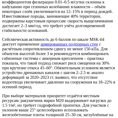
коэффициентом фильтрации 0.01–0.5 м/сутки склонны к
набуханию при сезонных колебаниях влажности – объём
некоторых слоёв увеличивается на 12–15% в период дождей.
Известняковые породы, занимающие 40% территории,
подвержены карстовым процессам: скорость выщелачивания
достигает 2–3 мм/год, что требует учёта долговременной
стабильности оснований.
Сейсмическая активность до 6 баллов по шкале MSK-64
диктует применение
армированных подпорных стен
с
расчётным сопротивлением сдвигу не менее 150 кПа. Для
объектов высотой более 3 м рекомендуется комбинировать
габионные системы с анкерным креплением – практика
показала, что такой подход снижает риск смещения на 30%
при крутизне откоса 45–60°. Обязательным условием является
устройство дренажных каналов с шагом 2–2.5 м: анализ
деформаций за 2020–2023 гг. выявил, что отсутствие
водоотвода увеличивает давление на сооружения на 18–22% в
осенний период.
При выборе материалов приоритет отдаётся местным
ресурсам: ракушечник марки М20 выдерживает нагрузки до
1.5 т/м², но требует гидрофобной пропитки. Для участков с
уклоном выше 25° целесообразно использовать
железобетонные плиты толщиной 25–30 см, заглублённые на