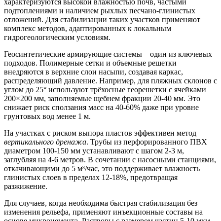
характеризуются высокой влажностью почв, частыми
подтоплениями и наличием рыхлых песчано-глинистых
отложений. Для стабилизации таких участков применяют
комплекс методов, адаптированных к локальным
гидрогеологическим условиям.
Геосинтетические армирующие системы
– один из ключевых
подходов. Полимерные сетки и объемные решетки
внедряются в верхние слои насыпи, создавая каркас,
распределяющий давление. Например, для пляжных склонов с
углом до 25° используют трёхосные георешетки с ячейками
200×200 мм, заполняемые щебнем фракции 20-40 мм. Это
снижает риск сползания масс на 40-60% даже при уровне
грунтовых вод менее 1 м.
На участках с риском выпора пластов эффективен метод
вертикального дренажа
. Трубы из перфорированного ПВХ
диаметром 100-150 мм устанавливают с шагом 2-3 м,
заглубляя на 4-6 метров. В сочетании с насосными станциями,
откачивающими до 5 м³/час, это поддерживает влажность
глинистых слоев в пределах 12-18%, предотвращая
разжижение.
Для случаев, когда необходима быстрая стабилизация без
изменения рельефа, применяют
инъекционные составы на
основе микроцемента
. Растворы с размером частиц 5-10 мкм