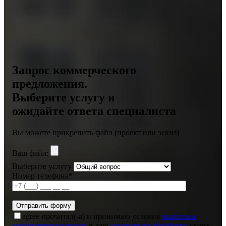
Запрос коммерческого
предложения.
Выберите услугу и
ожидайте ответа специалиста
Вы можете прикрепить файл (проект или эскиз)
Ваш файл:
Выберите услугу
Номер телефона*
agree
прочитал(-а) и принимаю условия
политики
конфиденциальности
и даю
согласие на обработку
своих