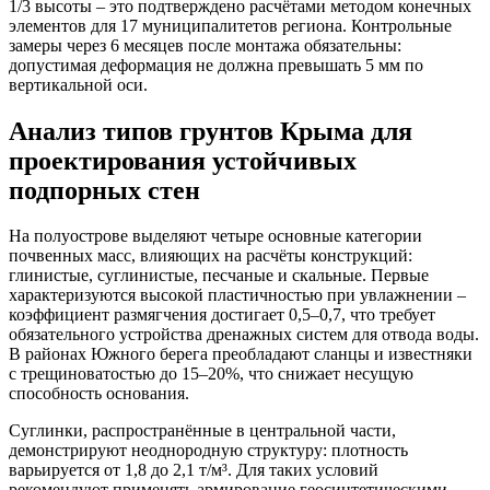
1/3 высоты – это подтверждено расчётами методом конечных
элементов для 17 муниципалитетов региона. Контрольные
замеры через 6 месяцев после монтажа обязательны:
допустимая деформация не должна превышать 5 мм по
вертикальной оси.
Анализ типов грунтов Крыма для
проектирования устойчивых
подпорных стен
На полуострове выделяют четыре основные категории
почвенных масс, влияющих на расчёты конструкций:
глинистые, суглинистые, песчаные и скальные. Первые
характеризуются высокой пластичностью при увлажнении –
коэффициент размягчения достигает 0,5–0,7, что требует
обязательного устройства дренажных систем для отвода воды.
В районах Южного берега преобладают сланцы и известняки
с трещиноватостью до 15–20%, что снижает несущую
способность основания.
Суглинки, распространённые в центральной части,
демонстрируют неоднородную структуру: плотность
варьируется от 1,8 до 2,1 т/м³. Для таких условий
рекомендуют применять армирование геосинтетическими