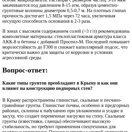
закачиваются под давлением 8-15 атм, образуя цементно-
грунтовые колонны диаметром 0,5-0,7 м. На плотных глинах
прочность достигает 1,5 МПа через 72 часа, увеличивая
несущую способность основания в 2-3 раза.
В зонах с высоким содержанием солей (>3 г/л) рекомендованы
композитные материалы: стеклопластиковая арматура класса
АКК-8 и бетоны с добавкой Просеил-М. Последний повышает
морозостойкость до F300 и снижает капиллярный подсос, что
критически важно для защиты от коррозии в условиях
агрессивной среды.
Вопрос-ответ:
Какие типы грунтов преобладают в Крыму и как они
влияют на конструкцию подпорных стен?
В Крыму распространены глинистые, скальные и песчано-
гравийные грунты. Глинистые почвы, особенно в предгорных
районах, склонны к набуханию при увлажнении и усадке в
засуху, что создает переменные нагрузки на стену. Скальные
грунты (известняки, сланцы) обеспечивают высокую
стабильность, но требуют применения спецтехники для
выемки и укрепления. Песчаные грунты с низкой связностью