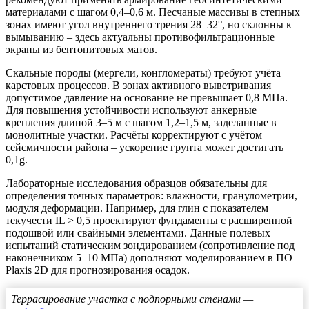
материалами с шагом 0,4–0,6 м. Песчаные массивы в степных
зонах имеют угол внутреннего трения 28–32°, но склонны к
вымыванию – здесь актуальны противофильтрационные
экраны из бентонитовых матов.
Скальные породы (мергели, конгломераты) требуют учёта
карстовых процессов. В зонах активного выветривания
допустимое давление на основание не превышает 0,8 МПа.
Для повышения устойчивости используют анкерные
крепления длиной 3–5 м с шагом 1,2–1,5 м, заделанные в
монолитные участки. Расчёты корректируют с учётом
сейсмичности района – ускорение грунта может достигать
0,1g.
Лабораторные исследования образцов обязательны для
определения точных параметров: влажности, гранулометрии,
модуля деформации. Например, для глин с показателем
текучести IL > 0,5 проектируют фундаменты с расширенной
подошвой или свайными элементами. Данные полевых
испытаний статическим зондированием (сопротивление под
наконечником 5–10 МПа) дополняют моделированием в ПО
Plaxis 2D для прогнозирования осадок.
Террасирование участка с подпорными стенами —