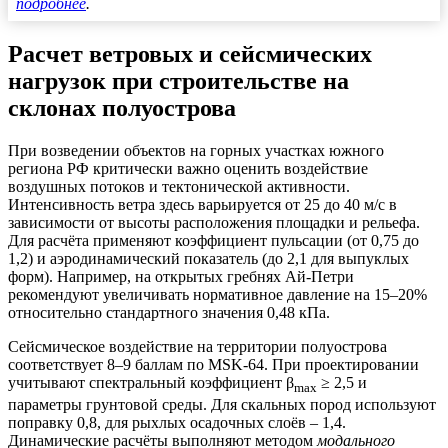
подробнее
.
Расчет ветровых и сейсмических
нагрузок при строительстве на
склонах полуострова
При возведении объектов на горных участках южного
региона РФ критически важно оценить воздействие
воздушных потоков и тектонической активности.
Интенсивность ветра здесь варьируется от 25 до 40 м/с в
зависимости от высоты расположения площадки и рельефа.
Для расчёта применяют коэффициент
пульсации
(от 0,75 до
1,2) и аэродинамический показатель (до 2,1 для выпуклых
форм). Например, на открытых гребнях Ай-Петри
рекомендуют увеличивать нормативное давление на 15–20%
относительно стандартного значения 0,48 кПа.
Сейсмическое воздействие на территории полуострова
соответствует 8–9 баллам по MSK-64. При проектировании
учитывают спектральный коэффициент β
≥ 2,5 и
max
параметры грунтовой среды. Для скальных пород используют
поправку 0,8, для рыхлых осадочных слоёв – 1,4.
Динамические расчёты выполняют методом
модального