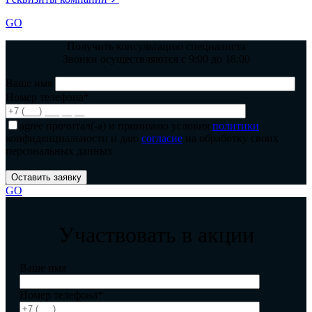
GO
Получить консультацию специалиста
Звонки осуществляются с 9:00 до 18:00
Ваше имя
Номер телефона*
agree
прочитал(-а) и принимаю условия
политики
конфиденциальности и даю
согласие
на обработку своих
персональных данных
GO
Участвовать в акции
Ваше имя
Номер телефона*