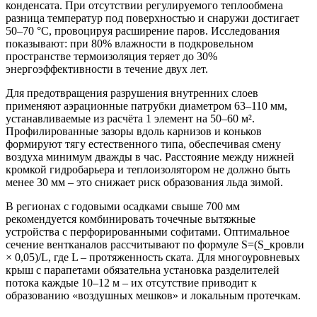
конденсата. При отсутствии регулируемого теплообмена
разница температур под поверхностью и снаружи достигает
50–70 °C, провоцируя расширение паров. Исследования
показывают: при 80% влажности в подкровельном
пространстве термоизоляция теряет до 30%
энергоэффективности в течение двух лет.
Для предотвращения разрушения внутренних слоев
применяют аэрационные патрубки диаметром 63–110 мм,
устанавливаемые из расчёта 1 элемент на 50–60 м².
Профилированные зазоры вдоль карнизов и коньков
формируют тягу естественного типа, обеспечивая смену
воздуха минимум дважды в час. Расстояние между нижней
кромкой гидробарьера и теплоизолятором не должно быть
менее 30 мм – это снижает риск образования льда зимой.
В регионах с годовыми осадками свыше 700 мм
рекомендуется комбинировать точечные вытяжные
устройства с перфорированными софитами. Оптимальное
сечение вентканалов рассчитывают по формуле S=(S_кровли
× 0,05)/L, где L – протяженность ската. Для многоуровневых
крыш с парапетами обязательна установка разделителей
потока каждые 10–12 м – их отсутствие приводит к
образованию «воздушных мешков» и локальным протечкам.