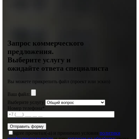
Запрос коммерческого
предложения.
Выберите услугу и
ожидайте ответа специалиста
Вы можете прикрепить файл (проект или эскиз)
Ваш файл:
Выберите услугу
Номер телефона*
agree
прочитал(-а) и принимаю условия
политики
конфиденциальности
и даю
согласие на обработку
своих