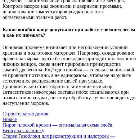
отделкой — минимальный срок составляет 6–12 месяцев.
Контроль зазоров над оконными и дверными проемами,
использование компенсаторов усадки остаются
обязательными этапами работ.
Какие ошибки чаще допускают при работе с зимним лесом
и как их избежать?
Основная проблема возникает при несоблюдении условий
хранения и подготовки материала. Например, складирование
бревен на сыром грунте без прокладок приводит к намоканию
нижних венцов, сводя нанет природные преимущества
зимней древесины. Ещё одна ошибка — спешка с конопаткой:
её проводят поэтапно, а не единоразово, чтобы не нарушить
естественное распределение щелей при усадке.
Дополнительно стоит обратить внимание на выбор
антисептиков: некоторые составы плохо схватываются при
низких температурах, поэтому обработку лучше проводить до
наступления морозов.
Строительство домов
Новые
Пирог плоской кровли — оптимальная схема слоёв
Вернуться к списку
Старее
Газоблоки для реконструкции и надстроек —