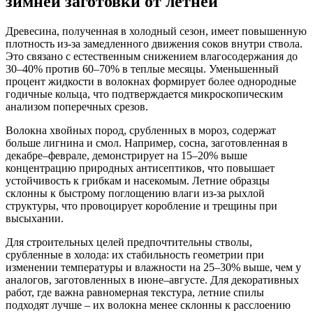
зимней заготовки от летней
Древесина, полученная в холодный сезон, имеет повышенную
плотность из-за замедленного движения соков внутри ствола.
Это связано с естественным снижением влагосодержания до
30–40% против 60–70% в теплые месяцы. Уменьшенный
процент жидкости в волокнах формирует более однородные
годичные кольца, что подтверждается микроскопическим
анализом поперечных срезов.
Волокна хвойных пород, срубленных в мороз, содержат
больше лигнина и смол. Например, сосна, заготовленная в
декабре–феврале, демонстрирует на 15–20% выше
концентрацию природных антисептиков, что повышает
устойчивость к грибкам и насекомым. Летние образцы
склонны к быстрому поглощению влаги из-за рыхлой
структуры, что провоцирует коробление и трещины при
высыхании.
Для строительных целей предпочтительны стволы,
срубленные в холода: их стабильность геометрии при
изменении температуры и влажности на 25–30% выше, чем у
аналогов, заготовленных в июне–августе. Для декоративных
работ, где важна равномерная текстура, летние спилы
подходят лучше – их волокна менее склонны к расслоению