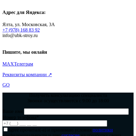
Адрес для Яндекса:
Ялта, ул. Московская, 3А
+7 (978) 168 83 92
info@ubk-stroy.ru
Пишите, мы онлайн
MAX
Телеграм
Реквизиты компании ↗
GO
Получить консультацию специалиста
Звонки осуществляются с 9:00 до 18:00
Ваше имя
Номер телефона*
agree
прочитал(-а) и принимаю условия
политики
конфиденциальности и даю
согласие
на обработку своих