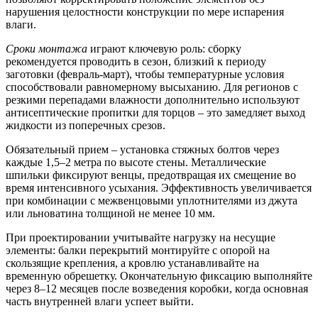
нарушения целостности конструкции по мере испарения
влаги.
Сроки монтажа
играют ключевую роль: сборку
рекомендуется проводить в сезон, близкий к периоду
заготовки (февраль-март), чтобы температурные условия
способствовали равномерному высыханию. Для регионов с
резкими перепадами влажности дополнительно используют
антисептические пропитки для торцов – это замедляет выход
жидкости из поперечных срезов.
Обязательный прием – установка
стяжных болтов
через
каждые 1,5–2 метра по высоте стены. Металлические
шпильки фиксируют венцы, предотвращая их смещение во
время интенсивного усыхания. Эффективность увеличивается
при комбинации с межвенцовыми уплотнителями из джута
или льноватина толщиной не менее 10 мм.
При проектировании учитывайте нагрузку на несущие
элементы: балки перекрытий монтируйте с опорой на
скользящие крепления, а кровлю устанавливайте на
временную обрешетку. Окончательную фиксацию выполняйте
через 8–12 месяцев после возведения коробки, когда основная
часть внутренней влаги успеет выйти.