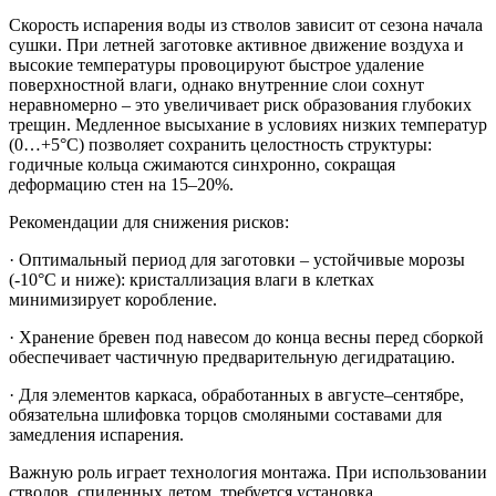
Скорость испарения воды из стволов зависит от сезона начала
сушки. При летней заготовке активное движение воздуха и
высокие температуры провоцируют быстрое удаление
поверхностной влаги, однако внутренние слои сохнут
неравномерно – это увеличивает риск образования глубоких
трещин. Медленное высыхание в условиях низких температур
(0…+5°C) позволяет сохранить целостность структуры:
годичные кольца сжимаются синхронно, сокращая
деформацию стен на 15–20%.
Рекомендации для снижения рисков:
·
Оптимальный период для заготовки – устойчивые морозы
(-10°C и ниже): кристаллизация влаги в клетках
минимизирует коробление.
·
Хранение бревен под навесом до конца весны перед сборкой
обеспечивает частичную предварительную дегидратацию.
·
Для элементов каркаса, обработанных в августе–сентябре,
обязательна шлифовка торцов смоляными составами для
замедления испарения.
Важную роль играет технология монтажа. При использовании
стволов, спиленных летом, требуется установка