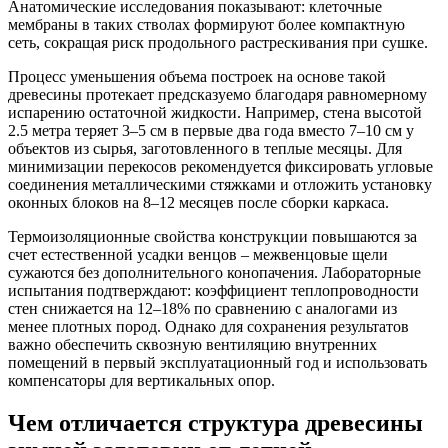
Анатомические исследования показывают: клеточные
мембраны в таких стволах формируют более компактную
сеть, сокращая риск продольного растрескивания при сушке.
Процесс уменьшения объема построек на основе такой
древесины протекает предсказуемо благодаря равномерному
испарению остаточной жидкости. Например, стена высотой
2.5 метра теряет 3–5 см в первые два года вместо 7–10 см у
объектов из сырья, заготовленного в теплые месяцы. Для
минимизации перекосов рекомендуется фиксировать угловые
соединения металлическими стяжками и отложить установку
оконных блоков на 8–12 месяцев после сборки каркаса.
Термоизоляционные свойства конструкции повышаются за
счет естественной усадки венцов – межвенцовые щели
сужаются без дополнительного конопачения. Лабораторные
испытания подтверждают: коэффициент теплопроводности
стен снижается на 12–18% по сравнению с аналогами из
менее плотных пород. Однако для сохранения результатов
важно обеспечить сквозную вентиляцию внутренних
помещений в первый эксплуатационный год и использовать
компенсаторы для вертикальных опор.
Чем отличается структура древесины