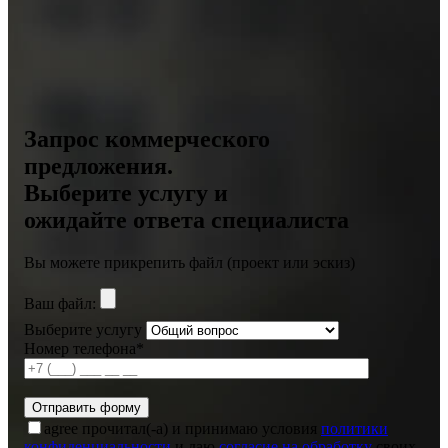
Запрос коммерческого
предложения.
Выберите услугу и
ожидайте ответа специалиста
Вы можете прикрепить файл (проект или эскиз)
Ваш файл:
Выберите услугу
Номер телефона*
agree
прочитал(-а) и принимаю условия
политики
конфиденциальности
и даю
согласие на обработку
своих