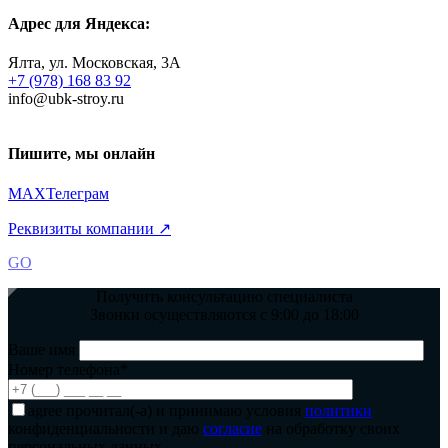
Адрес для Яндекса:
Ялта, ул. Московская, 3А
+7 (978) 168 83 92
info@ubk-stroy.ru
Пишите, мы онлайн
MAX
Телеграм
Реквизиты компании ↗
GO
Получить консультацию специалиста
Звонки осуществляются с 9:00 до 18:00
Ваше имя
Номер телефона*
agree
прочитал(-а) и принимаю условия
политики
конфиденциальности и даю
согласие
на обработку своих
персональных данных