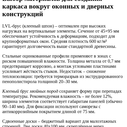
каркаса вокруг оконных и дверных
конструкций
LVL-брус
(клееный шпон) – оптимален при высоких
нагрузках на вертикальные элементы. Сечение от 45×95 мм
обеспечивает устойчивость к деформациям, подходит для
крупноформатных окон. Средняя плотность 600 кг/м³
гарантирует долговечность выше стандартной древесины.
Стальные оцинкованные профили
применяют в зонах с
риском повышенной влажности. Толщина металла от 0,7 мм
предотвращает коррозию, а монтаж угловыми пластинами
усиливает жёсткость стыков. Недостаток – снижение
теплоизоляции: требуется терморазрыв из экструдированного
пенополистирола толщиной 20–30 мм.
Клееный брус хвойных пород
сохраняет форму при перепадах
температуры. Рекомендуемая влажность – не более 12%,
ширина элементов соответствует габаритам панелей (обычно
90–140 мм). Для фиксации используют саморезы с
антикоррозийным покрытием длиной от 75 мм.
Сдвоенные доски
– бюджетный вариант для малоэтажных
строений. Две доски 40×100 мм, скреплённые через