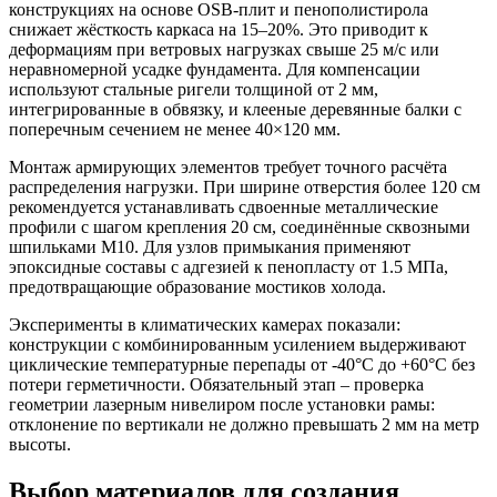
конструкциях на основе OSB-плит и пенополистирола
снижает жёсткость каркаса на 15–20%. Это приводит к
деформациям при ветровых нагрузках свыше 25 м/с или
неравномерной усадке фундамента. Для компенсации
используют стальные ригели толщиной от 2 мм,
интегрированные в обвязку, и клееные деревянные балки с
поперечным сечением не менее 40×120 мм.
Монтаж армирующих элементов требует точного расчёта
распределения нагрузки. При ширине отверстия более 120 см
рекомендуется устанавливать сдвоенные металлические
профили с шагом крепления 20 см, соединённые сквозными
шпильками М10. Для узлов примыкания применяют
эпоксидные составы с адгезией к пенопласту от 1.5 МПа,
предотвращающие образование мостиков холода.
Эксперименты в климатических камерах показали:
конструкции с комбинированным усилением выдерживают
циклические температурные перепады от -40°C до +60°C без
потери герметичности. Обязательный этап – проверка
геометрии лазерным нивелиром после установки рамы:
отклонение по вертикали не должно превышать 2 мм на метр
высоты.
Выбор материалов для создания