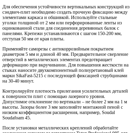
Для обеспечения устойчивости вертикальных конструкций из
сэндвич-плит необходимо создать прочную фиксацию между
элементами каркаса и обшивкой. Используйте стальные
уголки толщиной от 2 мм или перфорированные ленты из
оцинкованной стали для соединения деревянных балок с
панелями. Крепежи устанавливаются с шагом 150-200 мм,
отступая 50 мм от края плиты.
Применяйте саморезы с антикоррозийным покрытием
диаметром 5 мм и длиной 40 мм. Предварительное сверление
отверстий в металлических элементах предотвращает
деформацию при вкручивании. Для повышения жесткости на
стыках наносите двухкомпонентный полиуретановый клей
марки SikaFast-5215 с последующей фиксацией струбцинами
на 30-40 минут.
Контролируйте плотность прилегания усилительных деталей
к поверхности плит с помощью лазерного уровня.
Допустимое отклонение по вертикали – не более 2 мм на 1 м
высоты. Зазоры более 3 мм заполняйте монтажной пеной с
низким коэффициентом расширения, например, Soudal
Soudafoam 45.
После установки металлических креплений обработайте