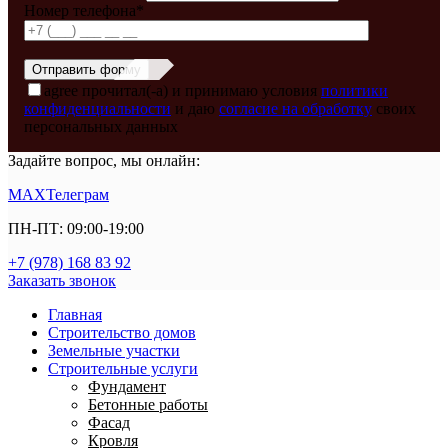
Номер телефона*
agree
прочитал(-а) и принимаю условия
политики
конфиденциальности
и даю
согласие на обработку
своих
персональных данных
Задайте вопрос, мы онлайн:
MAX
Телеграм
ПН-ПТ: 09:00-19:00
+7 (978) 168 83 92
Заказать звонок
Главная
Строительство домов
Земельные участки
Строительные услуги
Фундамент
Бетонные работы
Фасад
Кровля