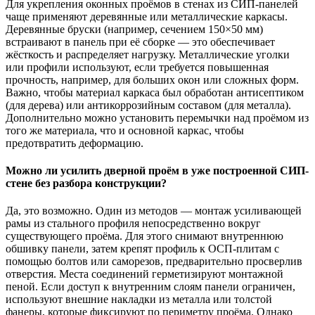
Для укрепления оконных проёмов в стенах из СИП-панелей
чаще применяют деревянные или металлические каркасы.
Деревянные бруски (например, сечением 150×50 мм)
встраивают в панель при её сборке — это обеспечивает
жёсткость и распределяет нагрузку. Металлические уголки
или профили используют, если требуется повышенная
прочность, например, для больших окон или сложных форм.
Важно, чтобы материал каркаса был обработан антисептиком
(для дерева) или антикоррозийным составом (для металла).
Дополнительно можно установить перемычки над проёмом из
того же материала, что и основной каркас, чтобы
предотвратить деформацию.
Можно ли усилить дверной проём в уже построенной СИП-
стене без разбора конструкции?
Да, это возможно. Один из методов — монтаж усиливающей
рамы из стального профиля непосредственно вокруг
существующего проёма. Для этого снимают внутреннюю
обшивку панели, затем крепят профиль к ОСП-плитам с
помощью болтов или саморезов, предварительно просверлив
отверстия. Места соединений герметизируют монтажной
пеной. Если доступ к внутренним слоям панели ограничен,
используют внешние накладки из металла или толстой
фанеры, которые фиксируют по периметру проёма. Однако