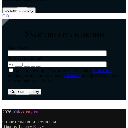
GO
Участвовать в акции
Ваше имя
Номер телефона*
agree
прочитал(-а) и принимаю условия
политики
конфиденциальности и даю
согласие
на обработку своих
персональных данных
2026
ubk-stroy.ru
Строительство и ремонт на
Южном Берегу Крыма