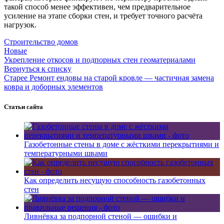
такой способ менее эффективен, чем предварительное
усиление на этапе сборки стен, и требует точного расчёта
нагрузок.
Строительство домов
Новые
Укрепление откосов и подпорных стен геоматериалами
Вернуться к списку
Старее
Ремонт ендовы на старой кровле — частичная замена
ковра и доборных элементов
Статьи сайта
Газобетонные стены в доме с жёсткими перекрытиями и
температурными швами
Как определить несущую способность газобетонных
стен
Ливнёвка за подпорной стеной — ошибки и