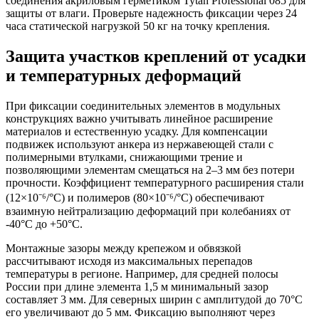
соединения акриловым герметиком Tytan Professional 085 для
защиты от влаги. Проверьте надежность фиксации через 24
часа статической нагрузкой 50 кг на точку крепления.
Защита участков креплений от усадки
и температурных деформаций
При фиксации соединительных элементов в модульных
конструкциях важно учитывать линейное расширение
материалов и естественную усадку. Для компенсации
подвижек используют анкера из нержавеющей стали с
полимерными втулками, снижающими трение и
позволяющими элементам смещаться на 2–3 мм без потери
прочности. Коэффициент температурного расширения стали
(12×10⁻⁶/°C) и полимеров (80×10⁻⁶/°C) обеспечивают
взаимную нейтрализацию деформаций при колебаниях от
-40°C до +50°C.
Монтажные зазоры
между крепежом и обвязкой
рассчитывают исходя из максимальных перепадов
температуры в регионе. Например, для средней полосы
России при длине элемента 1,5 м минимальный зазор
составляет 3 мм. Для северных ширин с амплитудой до 70°C
его увеличивают до 5 мм. Фиксацию выполняют через