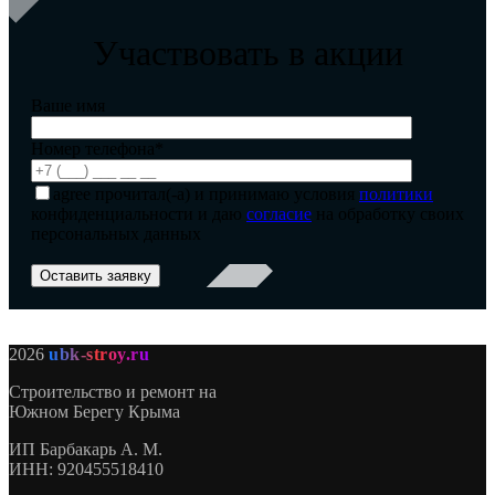
Участвовать в акции
Ваше имя
Номер телефона*
agree
прочитал(-а) и принимаю условия
политики
конфиденциальности и даю
согласие
на обработку своих
персональных данных
2026
ubk-stroy.ru
Строительство и ремонт на
Южном Берегу Крыма
ИП
Барбакарь А. М.
ИНН
: 920455518410