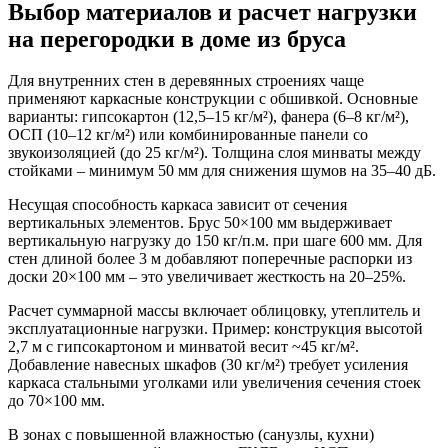
Выбор материалов и расчет нагрузки
на перегородки в доме из бруса
Для внутренних стен в деревянных строениях чаще
применяют каркасные конструкции с обшивкой. Основные
варианты: гипсокартон (12,5–15 кг/м²), фанера (6–8 кг/м²),
ОСП (10–12 кг/м²) или комбинированные панели со
звукоизоляцией (до 25 кг/м²). Толщина слоя минваты между
стойками – минимум 50 мм для снижения шумов на 35–40 дБ.
Несущая способность каркаса зависит от сечения
вертикальных элементов. Брус 50×100 мм выдерживает
вертикальную нагрузку до 150 кг/п.м. при шаге 600 мм. Для
стен длиной более 3 м добавляют поперечные распорки из
доски 20×100 мм – это увеличивает жесткость на 20–25%.
Расчет суммарной массы включает облицовку, утеплитель и
эксплуатационные нагрузки. Пример: конструкция высотой
2,7 м с гипсокартоном и минватой весит ~45 кг/м².
Добавление навесных шкафов (30 кг/м²) требует усиления
каркаса стальными уголками или увеличения сечения стоек
до 70×100 мм.
В зонах с повышенной влажностью (санузлы, кухни)