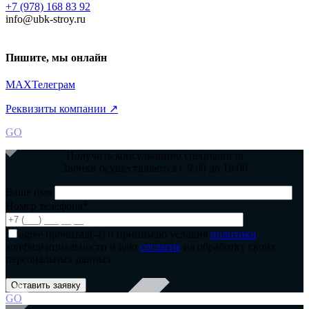
+7 (978) 168 83 92
info@ubk-stroy.ru
Пишите, мы онлайн
MAX
Телеграм
Реквизиты компании ↗
GO
Получить консультацию специалиста
Звонки осуществляются с 9:00 до 18:00
Ваше имя
Номер телефона*
agree
прочитал(-а) и принимаю условия
политики
конфиденциальности и даю
согласие
на обработку своих
персональных данных
GO