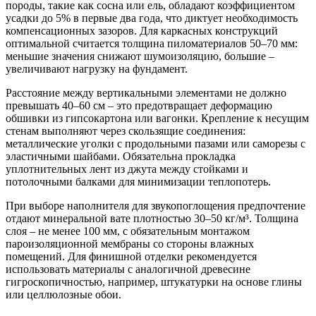
породы, такие как сосна или ель, обладают коэффициентом
усадки до 5% в первые два года, что диктует необходимость
компенсационных зазоров. Для каркасных конструкций
оптимальной считается толщина пиломатериалов 50–70 мм:
меньшие значения снижают шумоизоляцию, большие –
увеличивают нагрузку на фундамент.
Расстояние между вертикальными элементами
не должно
превышать 40–60 см – это предотвращает деформацию
обшивки из гипсокартона или вагонки. Крепление к несущим
стенам выполняют через скользящие соединения:
металлические уголки с продольными пазами или саморезы с
эластичными шайбами. Обязательна прокладка
уплотнительных лент из джута между стойками и
потолочными балками для минимизации теплопотерь.
При выборе наполнителя для звукопоглощения предпочтение
отдают минеральной вате плотностью 30–50 кг/м³. Толщина
слоя – не менее 100 мм, с обязательным монтажом
пароизоляционной мембраны со стороны влажных
помещений. Для финишной отделки рекомендуется
использовать материалы с аналогичной древесине
гигроскопичностью, например, штукатурки на основе глины
или целлюлозные обои.