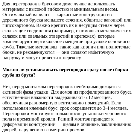
Для перегородок в брусовом доме лучше использовать
материалы с высокой гибкостью и минимальным весом.
Оптимальный вариант — каркасные конструкции из
деревянного бруска меньшего сечения, обшитые вагонкой или
гипсокартоном. Важно крепить их к несущим стенам через
скользящие соединения (например, с помощью металлических
салазок или овальных отверстий в крепежах), которые
компенсируют вертикальное смещение при усадке основного
сруба. Тяжелые материалы, такие как кирпич или полнотелые
блоки, не рекомендуются — они создают избыточную
нагрузку и могут привести к перекосу.
Можно ли устанавливать перегородки сразу после сборки
сруба из бруса?
Нет, перед монтажом перегородок необходимо дождаться
активной фазы усадки. Для домов из профилированного бруса
естественной влажности выдерживают 6-12 месяцев,
обеспечивая равномерную вентиляцию помещений. Если
использован клееный брус, срок сокращается до 3-4 месяцев.
Перегородки монтируют только после установки чернового
пола и временной кровли. Ранний монтаж приведет к
деформации конструкций — щелям в обшивке, заклиниванию
дверей, нарушению геометрии проемов.