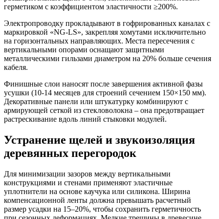
герметиком с коэффициентом эластичности ≥200%.
Электропроводку прокладывают в гофрированных каналах с
маркировкой «NG-LS», закрепляя хомутами исключительно
на горизонтальных направляющих. Места пересечения с
вертикальными опорами оснащают защитными
металлическими гильзами диаметром на 20% больше сечения
кабеля.
Финишные слои наносят после завершения активной фазы
усушки (10-14 месяцев для строений сечением 150×150 мм).
Декоративные панели или штукатурку комбинируют с
армирующей сеткой из стекловолокна – она предотвращает
растрескивание вдоль линий стыковки модулей.
Устранение щелей и звукоизоляция
деревянных перегородок
Для минимизации зазоров между вертикальными
конструкциями и стенами применяют эластичные
уплотнители на основе каучука или силикона.
Ширина
компенсационной ленты
должна превышать расчетный
размер усадки на 15–20%, чтобы сохранить герметичность
при сезонных деформациях. Мелкие трещины в древесине