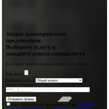
Запрос коммерческого
предложения.
Выберите услугу и
ожидайте ответа специалиста
Вы можете прикрепить файл (проект или эскиз)
Ваш файл:
Выберите услугу
Номер телефона*
agree
прочитал(-а) и принимаю условия
политики
конфиденциальности
и даю
согласие на обработку
своих