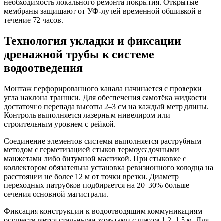
необходимость локального ремонта покрытия. Открытые
мембраны защищают от УФ-лучей временной обшивкой в
течение 72 часов.
Технология укладки и фиксации
дренажной трубы к системе
водоотведения
Монтаж перфорированного канала начинается с проверки
угла наклона траншеи. Для обеспечения самотёка жидкости
достаточно перепада высоты 2–3 см на каждый метр длины.
Контроль выполняется лазерным нивелиром или
строительным уровнем с рейкой.
Соединение элементов системы выполняется раструбным
методом с герметизацией стыков термоусадочными
манжетами либо битумной мастикой. При стыковке с
коллектором обязательна установка ревизионного колодца на
расстоянии не более 12 м от точки врезки. Диаметр
переходных патрубков подбирается на 20–30% больше
сечения основной магистрали.
Фиксация конструкции к водоотводящим коммуникациям
осуществляется стальными хомутами с шагом 1,2–1,5 м. Для