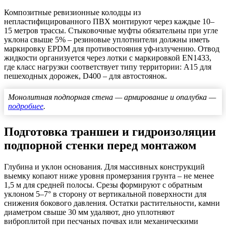
Композитные ревизионные колодцы из
непластифицированного ПВХ монтируют через каждые 10–
15 метров трассы. Стыковочные муфты обязательны при угле
уклона свыше 5% – резиновые уплотнители должны иметь
маркировку EPDM для противостояния уф-излучению. Отвод
жидкости организуется через лотки с маркировкой EN1433,
где класс нагрузки соответствует типу территории: A15 для
пешеходных дорожек, D400 – для автостоянок.
Монолитная подпорная стена — армирование и опалубка —
подробнее
.
Подготовка траншеи и гидроизоляции
подпорной стенки перед монтажом
Глубина и уклон основания.
Для массивных конструкций
выемку копают ниже уровня промерзания грунта – не менее
1,5 м для средней полосы. Срезы формируют с обратным
уклоном 5–7° в сторону от вертикальной поверхности для
снижения бокового давления. Остатки растительности, камни
диаметром свыше 30 мм удаляют, дно уплотняют
виброплитой при песчаных почвах или механическими