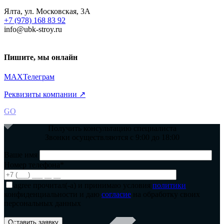
Ялта, ул. Московская, 3А
+7 (978) 168 83 92
info@ubk-stroy.ru
Пишите, мы онлайн
MAX
Телеграм
Реквизиты компании ↗
GO
Получить консультацию специалиста
Звонки осуществляются с 9:00 до 18:00
Ваше имя
Номер телефона*
agree
прочитал(-а) и принимаю условия
политики
конфиденциальности и даю
согласие
на обработку своих
персональных данных