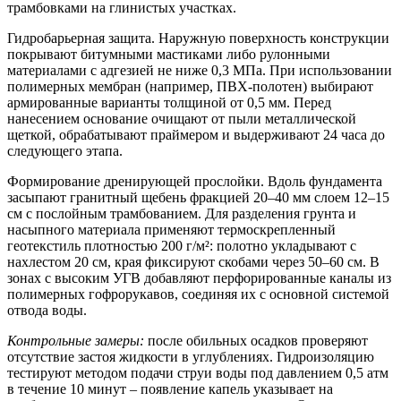
трамбовками на глинистых участках.
Гидробарьерная защита.
Наружную поверхность конструкции
покрывают битумными мастиками либо рулонными
материалами с адгезией не ниже 0,3 МПа. При использовании
полимерных мембран (например, ПВХ-полотен) выбирают
армированные варианты толщиной от 0,5 мм. Перед
нанесением основание очищают от пыли металлической
щеткой, обрабатывают праймером и выдерживают 24 часа до
следующего этапа.
Формирование дренирующей прослойки.
Вдоль фундамента
засыпают гранитный щебень фракцией 20–40 мм слоем 12–15
см с послойным трамбованием. Для разделения грунта и
насыпного материала применяют термоскрепленный
геотекстиль плотностью 200 г/м²: полотно укладывают с
нахлестом 20 см, края фиксируют скобами через 50–60 см. В
зонах с высоким УГВ добавляют перфорированные каналы из
полимерных гофрорукавов, соединяя их с основной системой
отвода воды.
Контрольные замеры:
после обильных осадков проверяют
отсутствие застоя жидкости в углублениях. Гидроизоляцию
тестируют методом подачи струи воды под давлением 0,5 атм
в течение 10 минут – появление капель указывает на