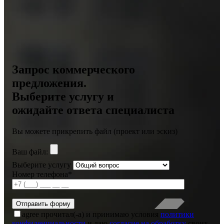
Запрос коммерческого
предложения.
Выберите услугу и
ожидайте ответа специалиста
Вы можете прикрепить файл (проект или эскиз)
Ваш файл:
Выберите услугу
Номер телефона*
agree
прочитал(-а) и принимаю условия
политики
конфиденциальности
и даю
согласие на обработку
своих