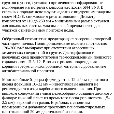
грунтов (супеси, суглинки) применяются гофрированные
полимерные магистрали с классом жёсткости SN4-SN8. В
скальных породах используют изделия с внутренним гладким
слоем HDPE, снижающим риск заиливания. Диаметр
колеблется от 110 до 250 мм – минимальный размер актуален
для локальных систем, максимальный предназначен для
участков с интенсивным притоком воды.
Обёрточный геосинтетик предотвращает засорение отверстий
частицами почвы. Полипропиленовые полотна плотностью
120–200 г/м² выбирают при отсутствии агрессивных
химических соединений в грунте. Для торфяников и
щелочных сред предпочтителен термоскреплённый полиэстер
с диапазоном pH 3–12. В зонах с риском повреждения
корнями требуется иглопробивной материал с добавлением
антибактериальной пропитки.
Многослойные барьеры формируют из 15–25 см гранитного
щебня фракцией 16–32 мм – известняковые аналоги не
рекомендуются из-за карбонатного выщелачивания. При
высоком содержании глины целесообразно создание двойного
фильтра: нижний пласт из промытого песка (зернистость 1,5–
2,5 мм), верхний из гравия. В районах с сезонным
промерзанием добавляют прослойку пенополистирольных
плит толщиной 50 мм для тепловой изоляции.