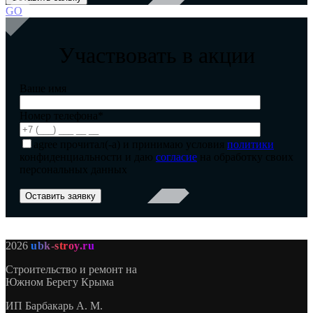
GO
Участвовать в акции
Ваше имя
Номер телефона*
agree
прочитал(-а) и принимаю условия
политики
конфиденциальности и даю
согласие
на обработку своих
персональных данных
2026
ubk-stroy.ru
Строительство и ремонт на
Южном Берегу Крыма
ИП
Барбакарь А. М.