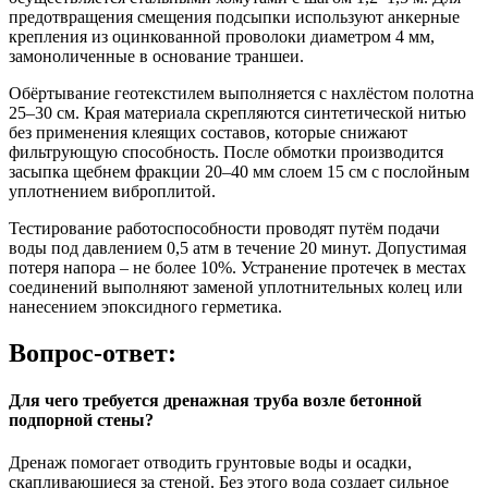
предотвращения смещения подсыпки используют анкерные
крепления из оцинкованной проволоки диаметром 4 мм,
замоноличенные в основание траншеи.
Обёртывание геотекстилем выполняется с нахлёстом полотна
25–30 см. Края материала скрепляются синтетической нитью
без применения клеящих составов, которые снижают
фильтрующую способность. После обмотки производится
засыпка щебнем фракции 20–40 мм слоем 15 см с послойным
уплотнением виброплитой.
Тестирование работоспособности проводят путём подачи
воды под давлением 0,5 атм в течение 20 минут. Допустимая
потеря напора – не более 10%. Устранение протечек в местах
соединений выполняют заменой уплотнительных колец или
нанесением эпоксидного герметика.
Вопрос-ответ:
Для чего требуется дренажная труба возле бетонной
подпорной стены?
Дренаж помогает отводить грунтовые воды и осадки,
скапливающиеся за стеной. Без этого вода создает сильное