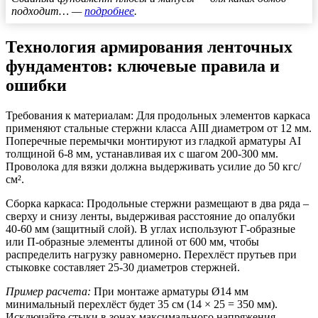
подходит… —
подробнее
.
Технология армирования ленточных
фундаментов: ключевые правила и
ошибки
Требования к материалам:
Для продольных элементов каркаса
применяют стальные стержни класса АIII диаметром от 12 мм.
Поперечные перемычки монтируют из гладкой арматуры АI
толщиной 6-8 мм, устанавливая их с шагом 200-300 мм.
Проволока для вязки должна выдерживать усилие до 50 кгс/
см².
Сборка каркаса:
Продольные стержни размещают в два ряда –
сверху и снизу ленты, выдерживая расстояние до опалубки
40-60 мм (защитный слой). В углах используют Г-образные
или П-образные элементы длиной от 600 мм, чтобы
распределить нагрузку равномерно. Перехлёст прутьев при
стыковке составляет 25-30 диаметров стержней.
Пример расчета:
При монтаже арматуры Ø14 мм
минимальный перехлёст будет 35 см (14 × 25 = 350 мм).
Исключайте стыки в зонах максимального напряжения –