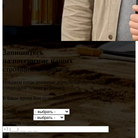
Запишитесь
на посещение наших
строящихся объектов
Покажем наши реальные дома, побеседуем, попьем кофе,
предложим лучшее решение!
В какое время вам позвонить?
Время звонка:
Способ связи:
Номер телефона*