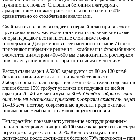
пучинистых почвах. Сплошная бетонная платформа с
армированием снижает риск локальной осадки на 60%
сравнительно со столбчатыми аналогами.
Свайная технология выходит на первый план при высоких
грунтовых водах
: железобетонные или стальные винтовые
опоры передают вес на плотные слои ниже точки
промерзания. Для регионов с сейсмичностью выше 7 баллов
применяют гибридные решения – комбинация буронабивных
элементов диаметром 400–600 мм с монолитным ростверком
повышает устойчивость к горизонтальным смещениям.
Расход стали марки А500С варьируется от 80 до 120 кг/м³
бетона в зависимости от планируемой этажности.
Лабораторный анализ образцов земли обязателен: содержание
глины более 15% требует увеличения подушки из щебня
фракции 20–40 мм минимум на 30%.
Ошибки гидроизоляции
битумными мастиками приводят к коррозии арматуры через
10–15 лет
, поэтому современные проекты предпочитают
полимерные мембраны с самоклеющейся основой.
Теплорасчёты показывают: утепление экструдированным
пенополистиролом толщиной 100 мм сокращает теплопотери
через цокольную часть на 25%. Ввод в эксплуатацию
допускается после достижения бетоном 70% прочности – при