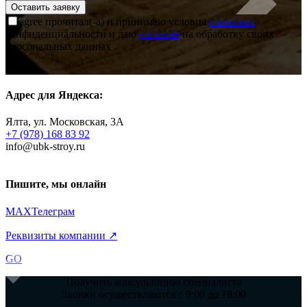
agree
прочитал(-а) и принимаю условия
политики
конфиденциальности и даю
согласие
на обработку своих
персональных данных
Адрес для Яндекса:
Ялта, ул. Московская, 3А
+7 (978) 168 83 92
info@ubk-stroy.ru
Пишите, мы онлайн
MAX
Телеграм
Реквизиты компании ↗
GO
Получить консультацию специалиста
Звонки осуществляются с 9:00 до 18:00