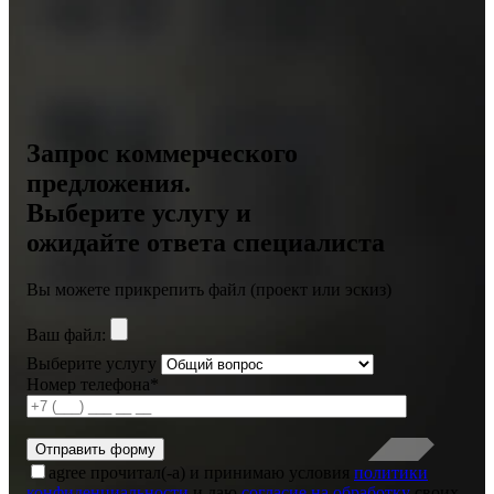
Запрос коммерческого
предложения.
Выберите услугу и
ожидайте ответа специалиста
Вы можете прикрепить файл (проект или эскиз)
Ваш файл:
Выберите услугу
Номер телефона*
agree
прочитал(-а) и принимаю условия
политики
конфиденциальности
и даю
согласие на обработку
своих