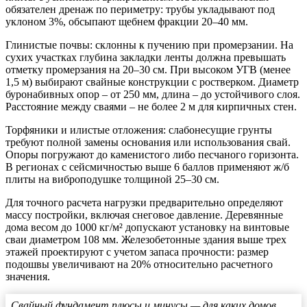
обязателен дренаж по периметру: трубы укладывают под
уклоном 3%, обсыпают щебнем фракции 20–40 мм.
Глинистые почвы:
склонны к пучению при промерзании. На
сухих участках глубина закладки ленты должна превышать
отметку промерзания на 20–30 см. При высоком УГВ (менее
1,5 м) выбирают свайные конструкции с ростверком. Диаметр
буронабивных опор – от 250 мм, длина – до устойчивого слоя.
Расстояние между сваями – не более 2 м для кирпичных стен.
Торфяники и илистые отложения:
слабонесущие грунты
требуют полной замены основания или использования свай.
Опоры погружают до каменистого либо песчаного горизонта.
В регионах с сейсмичностью выше 6 баллов применяют ж/б
плиты на виброподушке толщиной 25–30 см.
Для точного расчета нагрузки предварительно определяют
массу постройки, включая снеговое давление. Деревянные
дома весом до 1000 кг/м² допускают установку на винтовые
сваи диаметром 108 мм. Железобетонные здания выше трех
этажей проектируют с учетом запаса прочности: размер
подошвы увеличивают на 20% относительно расчетного
значения.
Свайный фундамент плюсы и минусы — для каких домов