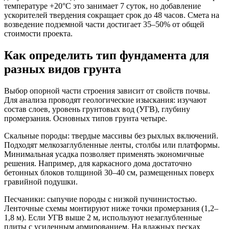
температуре +20°C это занимает 7 суток, но добавление
ускорителей твердения сокращает срок до 48 часов. Смета на
возведение подземной части достигает 35–50% от общей
стоимости проекта.
Как определить тип фундамента для
разных видов грунта
Выбор опорной части строения зависит от свойств почвы.
Для анализа проводят геологические изыскания: изучают
состав слоев, уровень грунтовых вод (УГВ), глубину
промерзания. Основных типов грунта четыре.
Скальные породы:
твердые массивы без рыхлых включений.
Подходят мелкозаглубленные ленты, столбы или платформы.
Минимальная усадка позволяет применять экономичные
решения. Например, для каркасного дома достаточно
бетонных блоков толщиной 30–40 см, размещенных поверх
гравийной подушки.
Песчаники:
сыпучие породы с низкой пучинистостью.
Ленточные схемы монтируют ниже точки промерзания (1,2–
1,8 м). Если УГВ выше 2 м, используют незаглубленные
плиты с усиленным армированием. На влажных песках