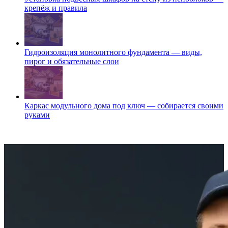
крепёж и правила
Гидроизоляция монолитного фундамента — виды,
пирог и обязательные слои
Каркас модульного дома под ключ — собирается своими
руками