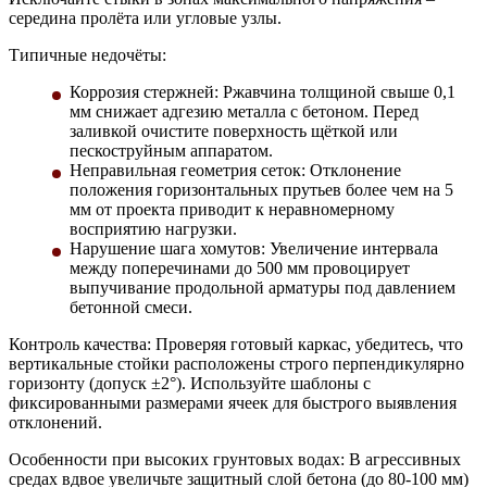
середина пролёта или угловые узлы.
Типичные недочёты:
Коррозия стержней:
Ржавчина толщиной свыше 0,1
мм снижает адгезию металла с бетоном. Перед
заливкой очистите поверхность щёткой или
пескоструйным аппаратом.
Неправильная геометрия сеток:
Отклонение
положения горизонтальных прутьев более чем на 5
мм от проекта приводит к неравномерному
восприятию нагрузки.
Нарушение шага хомутов:
Увеличение интервала
между поперечинами до 500 мм провоцирует
выпучивание продольной арматуры под давлением
бетонной смеси.
Контроль качества:
Проверяя готовый каркас, убедитесь, что
вертикальные стойки расположены строго перпендикулярно
горизонту (допуск ±2°). Используйте шаблоны с
фиксированными размерами ячеек для быстрого выявления
отклонений.
Особенности при высоких грунтовых водах:
В агрессивных
средах вдвое увеличьте защитный слой бетона (до 80-100 мм)