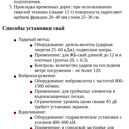
подтопления.
Прокладка временных дорог
: при использовании
тяжелой техники (свыше 15 т) поверхность укрепляют
щебнем фракции 20–40 мм слоем 25–30 см.
Способы установки свай
Ударный метод
:
Оборудование: дизель-молоты (ударная
энергия 25–60 кДж), подвесные копры.
Применение: для ЖБ-свай длиной до 12 м в
плотных грунтах (IL ≤ 0,3).
Контроль: количество ударов на последнем
метре погружения – не более 120.
Вибропогружение
:
Оборудование: вибромолоты с частотой 800–
1500 об/мин.
Применение: для трубчатых элементов в
водонасыщенных песках.
Ограничения: уровень шума свыше 85 дБ
требует установки экранов.
Вдавливание
:
Оборудование: гидравлические установки с
усилием 400–600 кН.
Применение: в городской застройке для