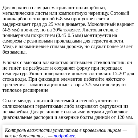
Для верхнего слоя рассматривают поликарбонат,
металлические листы или композитную черепицу. Сотовый
поликарбонат толщиной 6-8 мм пропускает свет и
выдерживает град до 25 мм в диаметре. Монолитный вариант
(4-5 мм) прочнее, но на 30% тяжелее. Листовая сталь с
полимерным покрытием (0.45-0.5 мм) монтируется на
саморезы с резиновыми прокладками для герметичности.
Медь и алюминиевые сплавы дороже, но служат более 50 лет
без замены.
В зонах с высокой влажностью оптимален стеклопластик: он
не гниёт, не разбухает и сохраняет форму при перепадах
температур. Уклон поверхности должен составлять 15-20° для
стока воды. При фиксации элементов избегайте жёсткого
крепления – компенсационные зазоры 3-5 мм нивелируют
тепловое расширение.
Стыки между защитной системой и стеной уплотняют
силиконовыми герметиками либо закрывают фартуками из
нержавейки. Для регионов с сильными ветрами добавляют
диагональные распорки и анкерные болты длиной от 120 мм.
Контроль влажности утеплителя в кровельном пироге —
как не допустить… —
подробнее
.