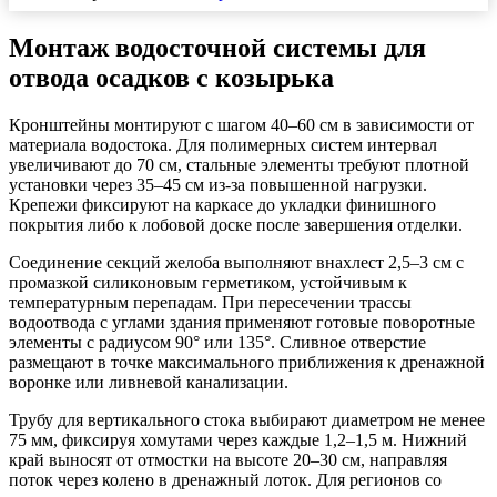
Монтаж водосточной системы для
отвода осадков с козырька
Кронштейны монтируют с шагом 40–60 см в зависимости от
материала водостока. Для полимерных систем интервал
увеличивают до 70 см, стальные элементы требуют плотной
установки через 35–45 см из-за повышенной нагрузки.
Крепежи фиксируют на каркасе до укладки финишного
покрытия либо к лобовой доске после завершения отделки.
Соединение секций желоба выполняют внахлест 2,5–3 см с
промазкой силиконовым герметиком, устойчивым к
температурным перепадам. При пересечении трассы
водоотвода с углами здания применяют готовые поворотные
элементы с радиусом 90° или 135°. Сливное отверстие
размещают в точке максимального приближения к дренажной
воронке или ливневой канализации.
Трубу для вертикального стока выбирают диаметром не менее
75 мм, фиксируя хомутами через каждые 1,2–1,5 м. Нижний
край выносят от отмостки на высоте 20–30 см, направляя
поток через колено в дренажный лоток. Для регионов со