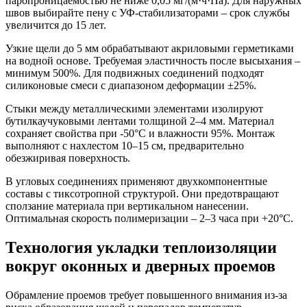
паропроницаемостью не ниже 0,05 мг/(м·ч·Па). Для наружных
швов выбирайте пену с УФ-стабилизаторами – срок службы
увеличится до 15 лет.
Узкие щели до 5 мм обрабатывают акриловыми герметиками
на водной основе. Требуемая эластичность после высыхания –
минимум 500%. Для подвижных соединений подходят
силиконовые смеси с диапазоном деформации ±25%.
Стыки между металлическими элементами изолируют
бутилкаучуковыми лентами толщиной 2–4 мм. Материал
сохраняет свойства при -50°C и влажности 95%. Монтаж
выполняют с нахлестом 10–15 см, предварительно
обезжиривая поверхность.
В угловых соединениях применяют двухкомпонентные
составы с тиксотропной структурой. Они предотвращают
сползание материала при вертикальном нанесении.
Оптимальная скорость полимеризации – 2–3 часа при +20°C.
Технология укладки теплоизоляции
вокруг оконных и дверных проемов
Обрамление проемов требует повышенного внимания из-за