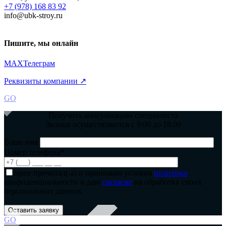
+7 (978) 168 83 92
info@ubk-stroy.ru
Пишите, мы онлайн
MAX
Телеграм
Реквизиты компании ↗
GO
Получить консультацию специалиста
Звонки осуществляются с 9:00 до 18:00
Ваше имя
Номер телефона*
agree
прочитал(-а) и принимаю условия
политики
конфиденциальности и даю
согласие
на обработку своих
персональных данных
GO