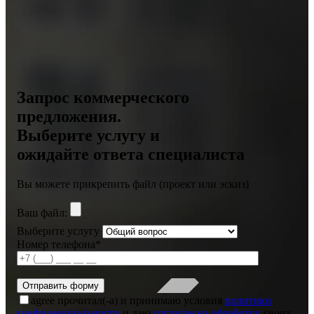
Запрос коммерческого
предложения.
Выберите услугу и
ожидайте ответа специалиста
Вы можете прикрепить файл (проект или эскиз)
Ваш файл:
Выберите услугу
Номер телефона*
agree
прочитал(-а) и принимаю условия
политики
конфиденциальности
и даю
согласие на обработку
своих