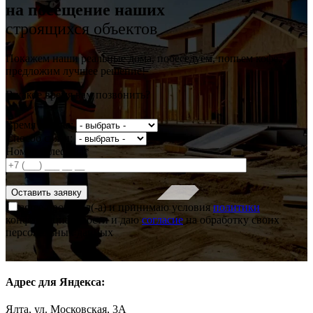
на посещение наших
строящихся объектов
Покажем наши реальные дома, побеседуем, попьем кофе,
предложим лучшее решение!
В какое время вам позвонить?
Время звонка:
Способ связи:
Номер телефона*
agree
прочитал(-а) и принимаю условия
политики
конфиденциальности и даю
согласие
на обработку своих
персональных данных
Адрес для Яндекса:
Ялта, ул. Московская, 3А