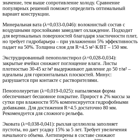
значение, тем выше сопротивление холоду. Сравнение
популярных решений поможет определить оптимальный
вариант конструкции.
Минеральная вата
(λ=0,033-0,046): волокнистый состав с
воздушными прослойками замедляет охлаждение. Подходит
для вертикальных поверхностей благодаря эластичности плит,
но требует гидробарьера – при увлажнении 5% эффективность
падает на 50%. Толщина слоя для R=4.5 м²·К/ВТ – 150 мм.
Экструдированный пенополистирол
(λ=0,028-0,034):
закрытые ячейки снижают поглощение влаги. Листы
плотностью 30-45 кг/м³ выдерживают давление до 50 т/м² –
идеальны для горизонтальных плоскостей. Минус:
разрушается при контакте с растворителями.
Пенополиуретан
(λ=0,019-0,025): напыляемая форма
обеспечивает бесшовное покрытие. Прирост в 2% массы за
сутки при влажности 95% компенсируется гидрофобными
добавками. Для достижения R=4.5 достаточно 80 мм.
Рекомендуется для сложного рельефа.
Эковата
(λ=0,038-0,041): рыхлая целлюлоза заполняет
пустоты, но дает усадку 15% за 5 лет. Требует увеличения
начального объема. Антипирены в составе снижают