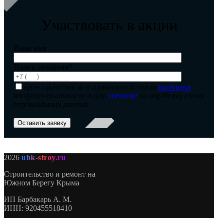
Участвовать в акции
Ваше имя
Номер телефона*
agree
прочитал(-а) и принимаю условия
политики
конфиденциальности и даю
согласие
на обработку своих
персональных данных
2026
ubk-stroy.ru
Строительство и ремонт на
Южном Берегу Крыма
ИП
Барбакарь А. М.
ИНН
: 920455518410