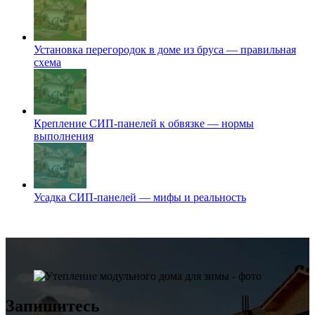
Установка перегородок в доме из бруса — правильная
схема
Крепление СИП-панелей к обвязке — нормы
выполнения
Усадка СИП-панелей — мифы и реальность
Запишитесь