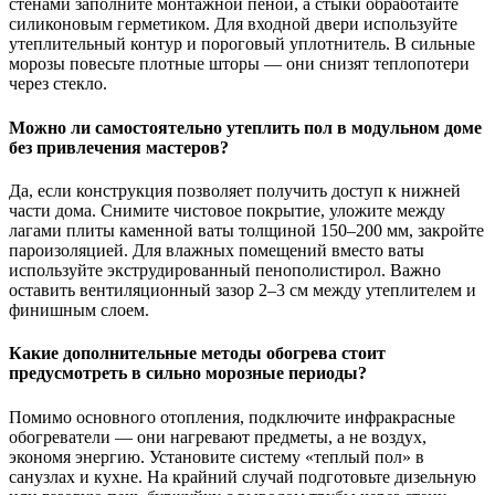
стенами заполните монтажной пеной, а стыки обработайте
силиконовым герметиком. Для входной двери используйте
утеплительный контур и пороговый уплотнитель. В сильные
морозы повесьте плотные шторы — они снизят теплопотери
через стекло.
Можно ли самостоятельно утеплить пол в модульном доме
без привлечения мастеров?
Да, если конструкция позволяет получить доступ к нижней
части дома. Снимите чистовое покрытие, уложите между
лагами плиты каменной ваты толщиной 150–200 мм, закройте
пароизоляцией. Для влажных помещений вместо ваты
используйте экструдированный пенополистирол. Важно
оставить вентиляционный зазор 2–3 см между утеплителем и
финишным слоем.
Какие дополнительные методы обогрева стоит
предусмотреть в сильно морозные периоды?
Помимо основного отопления, подключите инфракрасные
обогреватели — они нагревают предметы, а не воздух,
экономя энергию. Установите систему «теплый пол» в
санузлах и кухне. На крайний случай подготовьте дизельную