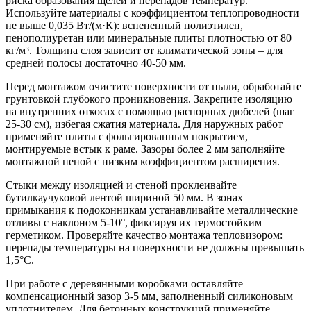
риска образования щелей и перепадов температур.
Используйте материалы с коэффициентом теплопроводности
не выше 0,035 Вт/(м·К): вспененный полиэтилен,
пенополиуретан или минеральные плиты плотностью от 80
кг/м³. Толщина слоя зависит от климатической зоны – для
средней полосы достаточно 40-50 мм.
Перед монтажом очистите поверхности от пыли, обработайте
грунтовкой глубокого проникновения. Закрепите изоляцию
на внутренних откосах с помощью распорных дюбелей (шаг
25-30 см), избегая сжатия материала. Для наружных работ
применяйте плиты с фольгированным покрытием,
монтируемые встык к раме. Зазоры более 2 мм заполняйте
монтажной пеной с низким коэффициентом расширения.
Стыки между изоляцией и стеной проклеивайте
бутилкаучуковой лентой шириной 50 мм. В зонах
примыкания к подоконникам устанавливайте металлические
отливы с наклоном 5-10°, фиксируя их термостойким
герметиком. Проверяйте качество монтажа тепловизором:
перепады температуры на поверхности не должны превышать
1,5°C.
При работе с деревянными коробками оставляйте
компенсационный зазор 3-5 мм, заполненный силиконовым
уплотнителем. Для бетонных конструкций применяйте