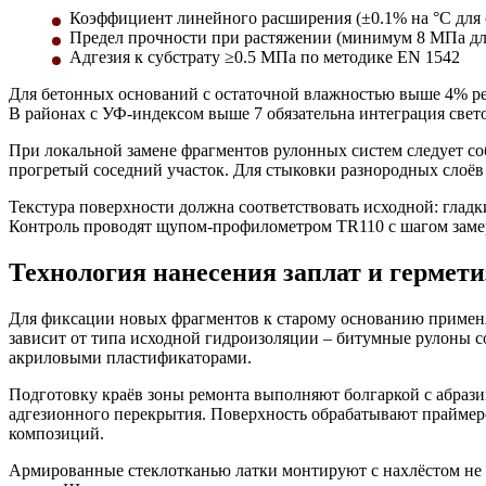
Коэффициент линейного расширения (±0.1% на °C для
Предел прочности при растяжении (минимум 8 МПа для
Адгезия к субстрату ≥0.5 МПа по методике EN 1542
Для бетонных оснований с остаточной влажностью выше 4% р
В районах с УФ-индексом выше 7 обязательна интеграция свет
При локальной замене фрагментов рулонных систем следует со
прогретый соседний участок. Для стыковки разнородных слоёв
Текстура поверхности должна соответствовать исходной: гла
Контроль проводят щупом-профилометром TR110 с шагом заме
Технология нанесения заплат и герме
Для фиксации новых фрагментов к старому основанию применя
зависит от типа исходной гидроизоляции – битумные рулоны 
акриловыми пластификаторами.
Подготовку краёв зоны ремонта выполняют болгаркой с абрази
адгезионного перекрытия. Поверхность обрабатывают праймер
композиций.
Армированные стеклотканью латки монтируют с нахлёстом не м