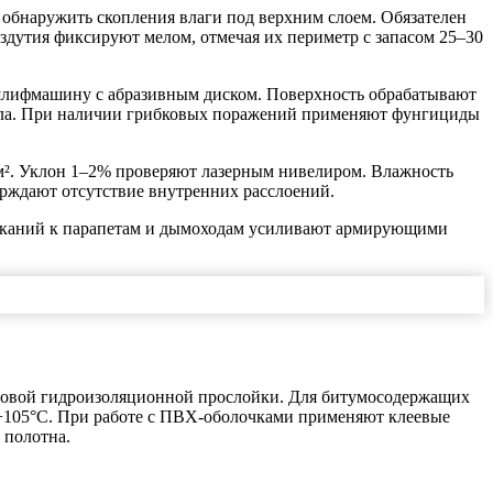
 обнаружить скопления влаги под верхним слоем. Обязателен
дутия фиксируют мелом, отмечая их периметр с запасом 25–30
 шлифмашину с абразивным диском. Поверхность обрабатывают
уола. При наличии грибковых поражений применяют фунгициды
 м². Уклон 1–2% проверяют лазерным нивелиром. Влажность
рждают отсутствие внутренних расслоений.
имыканий к парапетам и дымоходам усиливают армирующими
азовой гидроизоляционной прослойки. Для битумосодержащих
105°C. При работе с ПВХ-оболочками применяют клеевые
 полотна.