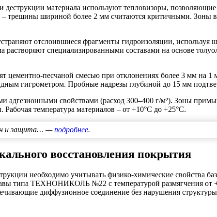
ии деструкции материала используют тепловизоры, позволяющие
 – трещины шириной более 2 мм считаются критичными. Зоны вз
устраняют отслоившиеся фрагменты гидроизоляции, используя
ума растворяют специализированными составами на основе тол
ят цементно-песчаной смесью при отклонениях более 3 мм на 1
дным гигрометром. Пробные надрезы глубиной до 15 мм подтве
ими адгезионными свойствами (расход 300–400 г/м²). Зоны пр
 Рабочая температура материалов – от +10°С до +25°С.
лон и защита… —
подробнее
.
окального восстановления покрытия
нструкции необходимо учитывать физико-химические свойства б
авы типа TЕХНОНИКОЛЬ №22 с температурой размягчения от +
спечивающие диффузионное соединение без нарушения структуры