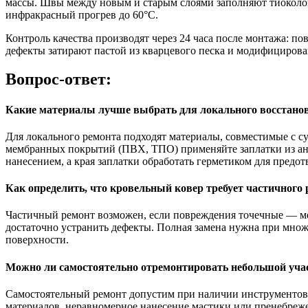
массы. Швы между новым и старым слоями заполняют тиоколов
инфракрасный прогрев до 60°C.
Контроль качества производят через 24 часа после монтажа: п
дефекты затирают пастой из кварцевого песка и модифицирова
Вопрос-ответ:
Какие материалы лучше выбрать для локального восстано
Для локального ремонта подходят материалы, совместимые с 
мембранных покрытий (ПВХ, ТПО) применяйте заплатки из ана
нанесением, а края заплатки обработать герметиком для предо
Как определить, что кровельный ковер требует частичного 
Частичный ремонт возможен, если повреждения точечные — мел
достаточно устранить дефекты. Полная замена нужна при мно
поверхности.
Можно ли самостоятельно отремонтировать небольшой учас
Самостоятельный ремонт допустим при наличии инструментов 
материалов, неравномерное нанесение мастики или пренебреже