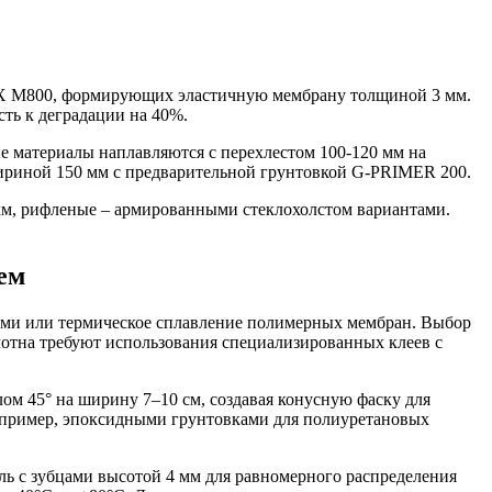
EX M800, формирующих эластичную мембрану толщиной 3 мм.
ть к деградации на 40%.
е материалы наплавляются с перехлестом 100-120 мм на
 шириной 150 мм с предварительной грунтовкой G-PRIMER 200.
мкм, рифленые – армированными стеклохолстом вариантами.
ем
ами или термическое сплавление полимерных мембран. Выбор
лотна требуют использования специализированных клеев с
ом 45° на ширину 7–10 см, создавая конусную фаску для
апример, эпоксидными грунтовками для полиуретановых
ь с зубцами высотой 4 мм для равномерного распределения