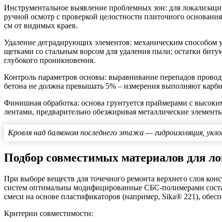
Инструментальное выявление проблемных зон
: для локализац
ручной осмотр с проверкой целостности плиточного основания
см от видимых краев.
Удаление деградирующих элементов
: механическим способом 
щетками со стальным ворсом для удаления пыли; остатки бит
глубокого проникновения.
Контроль параметров основы
: выравнивание перепадов провод
бетона не должна превышать 5% – измерения выполняют карби
Финишная обработка
: основа грунтуется праймерами с высок
лентами, предварительно обезжиривая металлические элементы.
Кровля над балконом последнего этажа — гидроизоляция, ук
Подбор совместимых материалов для л
При выборе веществ для точечного ремонта верхнего слоя ко
систем оптимальны модифицированные СБС-полимерами сост
смеси на основе пластификаторов (например, Sika® 221), обе
Критерии совместимости: