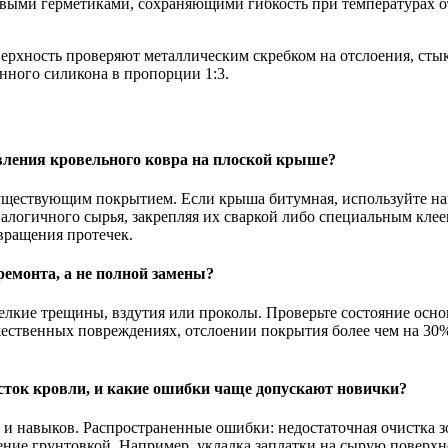
ыми герметиками, сохраняющими гибкость при температурах от 
оверхность проверяют металлическим скребком на отслоения, ст
нного силикона в пропорции 1:3.
вления кровельного ковра на плоской крыше?
существующим покрытием. Если крыша битумная, используйте н
логичного сырья, закрепляя их сваркой либо специальным кле
твращения протечек.
ремонта, а не полной замены?
кие трещины, вздутия или проколы. Проверьте состояние основ
жественных повреждениях, отслоении покрытия более чем на 30
ток кровли, и какие ошибки чаще допускают новички?
и навыков. Распространенные ошибки: недостаточная очистка з
ние грунтовкой. Например, укладка заплатки на сырую поверхн