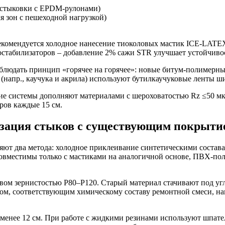
 стыковки с EPDM-рулонами)
 зон с пешеходной нагрузкой)
екомендуется холодное нанесение тиоколовых мастик ICE-LAT
остабилизаторов – добавление 2% сажи STR улучшает устойчивос
блюдать принцип «горячее на горячее»: новые битум-полимерны
 (напр., каучука и акрила) используют бутилкаучуковые ленты
дкие системы дополняют материалами с шероховатостью Rz ≤50 
ров каждые 15 см.
тизация стыков с существующим покрыти
ют два метода: холодное приклеивание синтетическими состав
совместимы только с мастиками на аналогичной основе, ПВХ-по
вом зернистостью P80–P120. Старый материал стачивают под угл
ом, соответствующим химическому составу ремонтной смеси, н
енее 12 см. При работе с жидкими резинами используют шпател