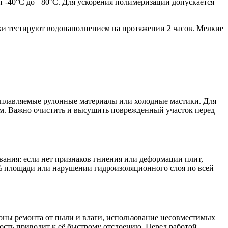
-40°C до +80°C. Для ускорения полимеризации допускается
ыки тестируют водонаполнением на протяжении 2 часов. Мелкие
аплавляемые рулонные материалы или холодные мастики. Для
ем. Важно очистить и высушить поврежденный участок перед
ания: если нет признаков гниения или деформации плит,
% площади или нарушении гидроизоляционного слоя по всей
оны ремонта от пыли и влаги, использование несовместимых
ость приводит к её быстрому отслоению. Перед работой