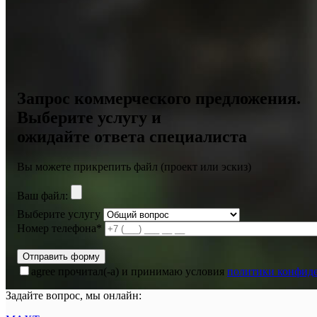
Запрос коммерческого предложения.
Выберите услугу и
ожидайте ответа специалиста
Вы можете прикрепить файл (проект или эскиз)
Ваш файл:
Выберите услугу
Номер телефона*
agree
прочитал(-а) и принимаю условия
политики конфид
Задайте вопрос, мы онлайн: