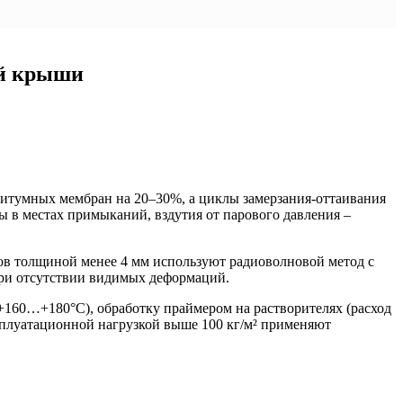
ой крыши
битумных мембран на 20–30%, а циклы замерзания-оттаивания
в местах примыканий, вздутия от парового давления –
ов толщиной менее 4 мм используют радиоволновой метод с
ри отсутствии видимых деформаций.
+160…+180°C), обработку праймером на растворителях (расход
сплуатационной нагрузкой выше 100 кг/м² применяют