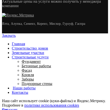
Актуальные цены на услуги можно получить у менеджера
компании
Ялта, Алупка, Симеиз, Кореиз, Мисхор, Гурзуф, Гаспра
Закрыть
Главная
Строительство домов
Земельные участки
Строительные услуги
Фундамент
Бетонные работы
Фасад
Кровля
Заборы
Подпорные стены
Наши работы
Контакты
Наш сайт использует cookie (куки-файлы) и Яндекс.Метрику.
Подробнее в
политике использования cookies
Согласен
Меню