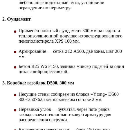
щебёночные подъездные пути, установили
ограждение по периметру.
2. Фундамент
Применён плитный фундамент 300 мм на гидро- и
теплоизоляционной подушке из экструдированного
пенополистирола XPS 100 мм.
Армирование — сетка ⌀12 А500, две зоны, шаг 200
мм.
Бетон B25 W6 F150, заливка миксер-подачей за один
цикл с вибропрессовкой.
3. Коробка: газоблок D500, 300 мм
Несущие стены собираем из блоков «Ytong» D500
300×250×625 мм на клеевом составе 2 мм.
Перевязка углов — зубчатая, через пять рядов
закладываем стеклопластиковую арматуру для
распределения нагрузки.
Внутренние перегородки — блок 150 мм, что