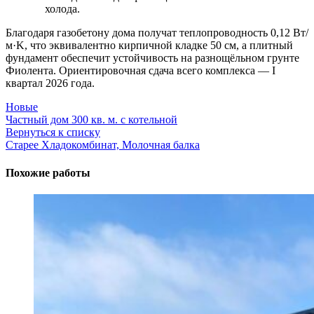
холода.
Благодаря газобетону дома получат
теплопроводность 0,12 Вт/
м·K
, что эквивалентно кирпичной кладке 50 см, а плитный
фундамент обеспечит устойчивость на разнощёльном грунте
Фиолента. Ориентировочная сдача всего комплекса — I
квартал 2026 года.
Новые
Частный дом 300 кв. м. с котельной
Вернуться к списку
Старее
Хладокомбинат, Молочная балка
Похожие работы