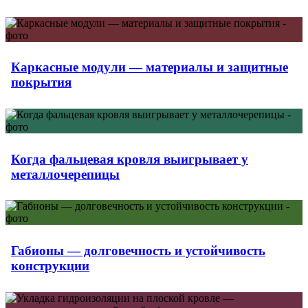
Каркасные модули — материалы и защитные
покрытия
Когда фальцевая кровля выигрывает у
металлочерепицы
Габионы — долговечность и устойчивость
конструкции