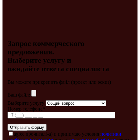
Запрос коммерческого
предложения.
Выберите услугу и
ожидайте ответа специалиста
Вы можете прикрепить файл (проект или эскиз)
Ваш файл:
Выберите услугу
Номер телефона*
agree
прочитал(-а) и принимаю условия
политики
конфиденциальности
и даю
согласие на обработку
своих