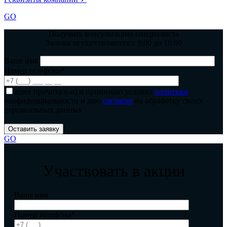
GO
Получить консультацию специалиста
Звонки осуществляются с 9:00 до 18:00
Ваше имя
Номер телефона*
agree
прочитал(-а) и принимаю условия
политики
конфиденциальности и даю
согласие
на обработку своих
персональных данных
GO
Участвовать в акции
Ваше имя
Номер телефона*