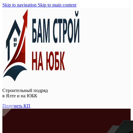
Skip to navigation
Skip to main content
Строительный подряд
в
Ялте и на ЮБК
Получить КП