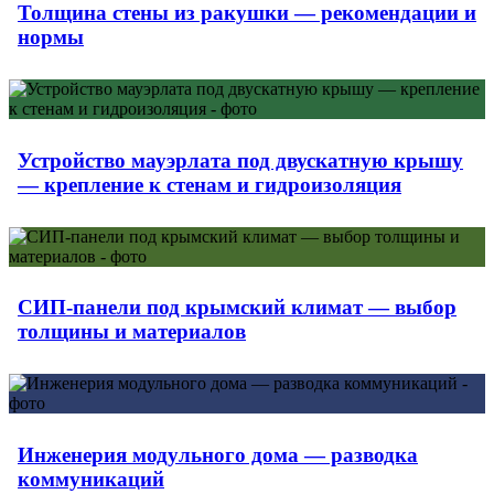
Толщина стены из ракушки — рекомендации и
нормы
Устройство мауэрлата под двускатную крышу
— крепление к стенам и гидроизоляция
СИП-панели под крымский климат — выбор
толщины и материалов
Инженерия модульного дома — разводка
коммуникаций