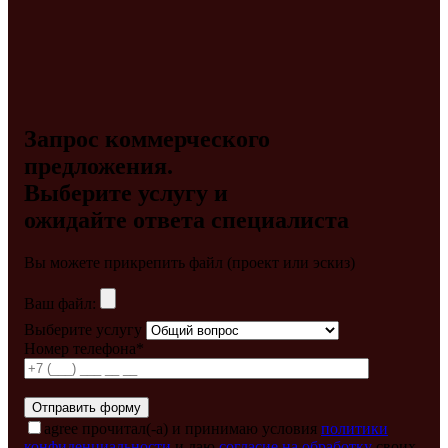
Запрос коммерческого
предложения.
Выберите услугу и
ожидайте ответа специалиста
Вы можете прикрепить файл (проект или эскиз)
Ваш файл:
Выберите услугу
Номер телефона*
agree
прочитал(-а) и принимаю условия
политики
конфиденциальности
и даю
согласие на обработку
своих