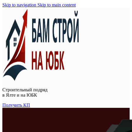
Skip to navigation
Skip to main content
Строительный подряд
в
Ялте и на ЮБК
Получить КП