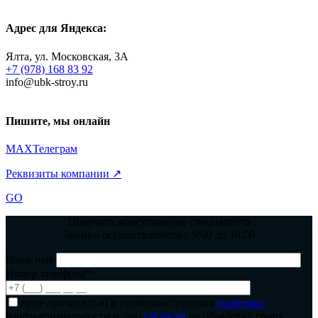
Адрес для Яндекса:
Ялта, ул. Московская, 3А
+7 (978) 168 83 92
info@ubk-stroy.ru
Пишите, мы онлайн
MAX
Телеграм
Реквизиты компании ↗
GO
Получить консультацию специалиста
Звонки осуществляются с 9:00 до 18:00
Ваше имя
Номер телефона*
agree
прочитал(-а) и принимаю условия
политики
конфиденциальности и даю
согласие
на обработку своих