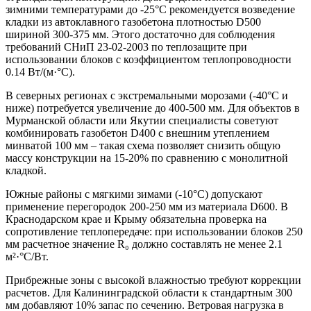
зимними температурами до -25°С рекомендуется возведение
кладки из автоклавного газобетона плотностью D500
шириной 300-375 мм. Этого достаточно для соблюдения
требований СНиП 23-02-2003 по теплозащите при
использовании блоков с коэффициентом теплопроводности
0.14 Вт/(м·°С).
В северных регионах с экстремальными морозами (-40°С и
ниже) потребуется увеличение до 400-500 мм. Для объектов в
Мурманской области или Якутии специалисты советуют
комбинировать газобетон D400 с внешним утеплением
минватой 100 мм – такая схема позволяет снизить общую
массу конструкции на 15-20% по сравнению с монолитной
кладкой.
Южные районы с мягкими зимами (-10°С) допускают
применение перегородок 200-250 мм из материала D600. В
Краснодарском крае и Крыму обязательна проверка на
сопротивление теплопередаче: при использовании блоков 250
мм расчетное значение R₀ должно составлять не менее 2.1
м²·°С/Вт.
Прибрежные зоны с высокой влажностью требуют коррекции
расчетов. Для Калининградской области к стандартным 300
мм добавляют 10% запас по сечению. Ветровая нагрузка в