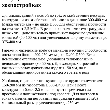
хозпостройках
Для жилых зданий высотой до трёх этажей сечение несущих
конструкций из газобетона выбирают в диапазоне 300-400 мм.
Марка материала – не ниже D500 для обеспечения прочности
на сжатие от 2,5 МПа. В регионах с зимними температурами
ниже -20°C дополнительно применяют наружное утепление
минватой (50-100 мм) или увеличивают ширину элементов до
375-400 мм.
Гаражи и мастерские требуют меньшей несущей способности:
достаточно блоков 200-250 мм марки D400-D500. Если
помещение отапливаемое, добавляют теплоизоляцию
пенополистиролом (30-50 мм). Для холодных строений в
южных широтах допустимы изделия 150 мм, но с
обязательным армированием каждого третьего ряда.
Хозблоки, сараи и летние кухни проектируют с элементами
150-200 мм из газобетона D300-D400. При высоте
конструкции более 2,5 м используют перемычки над
проёмами и пояс жёсткости под кровлей. Для построек в
зонах с сильными ветровыми нагрузками (свыше 25 м/с)
минимальный размер увеличивают до 250 мм.