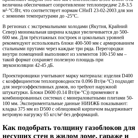
величина обеспечивает сопротивление теплопередаче 2.8-3.5
м²·°C/Вт, что соответствует нормам СНиП 23-02-2003 для зон
с зимними температурами до -25°C.
В регионах с экстремальными холодами (Якутия, Крайний
Север) минимальная ширина кладки увеличивается до 500-
600 мм. Для трёхэтажных построек и цокольных уровней
рекомендуют использовать блоки 400-500 мм с армированием
стальными прутами через каждые три ряда. Перегородки
внутри помещений выполняют из элементов 100-150 мм –
такой формат сохраняет полезную площадь при
звукоизоляции 42-45 дБ.
Проектировщики учитывают марку материала: изделия D400
с коэффициентом теплопроводности 0.096 Вт/(м·°C) подходят
для энергоэффективных домов, но требуют наружной
штукатурки. Блоки D600 (0.14 Вт/(м·°C)) применяют в
комбинированных системах с минераловатными плитами 50-
100 мм. Экспериментальные данные НИИЖБ показывают:
кладка 375 мм из D500 с облицовкой кирпичом выдерживает
ветровую нагрузку 65 кгс/м² без деформаций.
Как подобрать толщину газоблоков для
несущих стен в жилом доме, гараже и