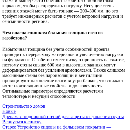
этажа и выше) часто сочетают газобетон с монолитным
каркасом, чтобы распределить нагрузку. Несущие стены
верхних этажей могут быть тоньше — 200–300 мм, но это
требует инженерных расчетов с учетом ветровой нагрузки и
сейсмичности региона.
Чем опасна слишком большая толщина стен из
газобетона?
Избыточная толщина без учета особенностей проекта
приводит к перерасходу материалов и увеличению нагрузки
на фундамент. Газобетон имеет низкую прочность на сжатие,
поэтому стены свыше 600 мм в высотных зданиях могут
деформироваться без усиления армопоясами. Также слишком
массивные стены без пароизоляции и вентиляции
провоцируют накопление влаги внутри блоков, что снижает
их теплоизоляционные свойства и долговечность.
Оптимальные параметры определяются расчетами
теплопотерь и несущей способности.
Строительство домов
Новые
Дренаж за подпорной стеной для защиты от давления грунта
Вернуться к списку
Старее
Устройство ендовы на фальцевом покрытии —