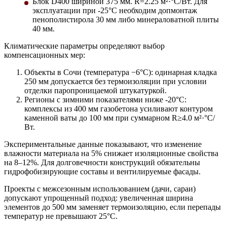
Блок D400 шириной 375 мм.
R=2.25 м²·°C/Вт. Для
эксплуатации при -25°C необходим допмонтаж
пенополистирола 30 мм либо минераловатной плиты
40 мм.
Климатические параметры определяют выбор
компенсационных мер:
Объекты в Сочи (температура −6°C): одинарная кладка
250 мм допускается без термоизоляции при условии
отделки паропроницаемой штукатуркой.
Регионы с зимними показателями ниже -20°C:
комплексы из 400 мм газобетона усиливают контуром
каменной ваты до 100 мм при суммарном R≥4.0 м²·°C/
Вт.
Экспериментальные данные показывают, что изменение
влажности материала на 5% снижает изоляционные свойства
на 8–12%. Для долговечности конструкций обязательны
гидрофобизирующие составы и вентилируемые фасады.
Проекты с межсезонным использованием (дачи, сараи)
допускают упрощенный подход: увеличенная ширина
элементов до 500 мм заменяет термоизоляцию, если перепады
температур не превышают 25°C.