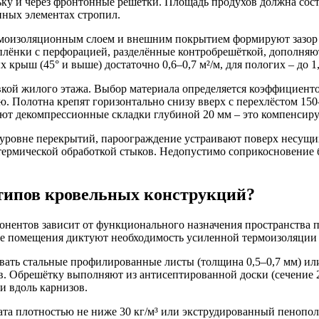
ку и через фронтонные решётки. Площадь продухов должна сост
нных элементах стропил.
ермоизоляционным слоем и внешним покрытием формируют зазор
ёнки с перфорацией, разделённые контробрешёткой, дополняют
крыш (45° и выше) достаточно 0,6–0,7 м²/м, для пологих – до 1,
ивкой жилого этажа. Выбор материала определяется коэффицие
ью. Полотна крепят горизонтально снизу вверх с перехлёстом 1
ают декомпрессионные складки глубиной 20 мм – это компенсир
ровне перекрытий, пароограждение устраивают поверх несущих 
ермической обработкой стыков. Недопустимо соприкосновение 
 типов кровельных конструкций?
нтов зависит от функционального назначения пространства по
мые помещения диктуют необходимость усиленной термоизоляции
вать стальные профилированные листы (толщина 0,5–0,7 мм) ил
ков. Обрешётку выполняют из антисептированной доски (сечение 
и вдоль карнизов.
ата плотностью не ниже 30 кг/м³ или экструдированный пенопо