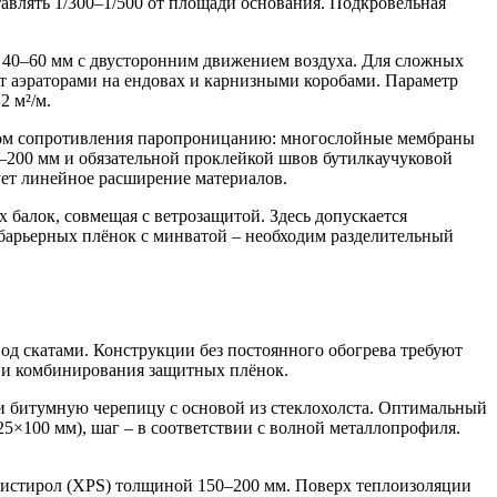
авлять 1/300–1/500 от площади основания. Подкровельная
 40–60 мм с двусторонним движением воздуха. Для сложных
 аэраторами на ендовах и карнизными коробами. Параметр
2 м²/м.
нтом сопротивления паропроницанию: многослойные мембраны
50–200 мм и обязательной проклейкой швов бутилкаучуковой
ует линейное расширение материалов.
балок, совмещая с ветрозащитой. Здесь допускается
барьерных плёнок с минватой – необходим разделительный
д скатами. Конструкции без постоянного обогрева требуют
 и комбинирования защитных плёнок.
и битумную черепицу с основой из стеклохолста. Оптимальный
25×100 мм), шаг – в соответствии с волной металлопрофиля.
листирол (XPS) толщиной 150–200 мм. Поверх теплоизоляции