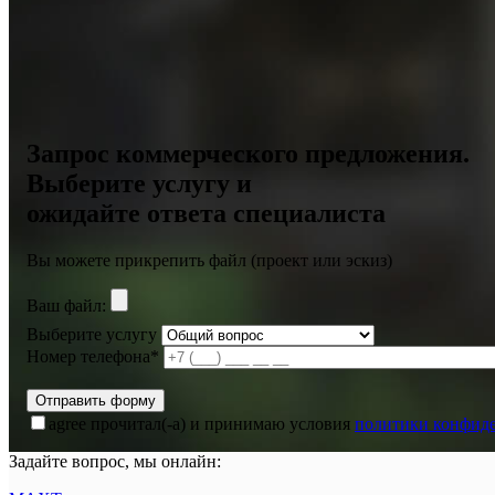
Запрос коммерческого предложения.
Выберите услугу и
ожидайте ответа специалиста
Вы можете прикрепить файл (проект или эскиз)
Ваш файл:
Выберите услугу
Номер телефона*
agree
прочитал(-а) и принимаю условия
политики конфид
Задайте вопрос, мы онлайн: