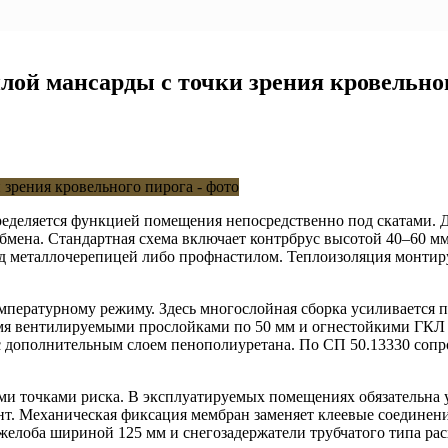
плой мансарды с точки зрения кровельно
деляется функцией помещения непосредственно под скатами. Дл
ообмена. Стандартная схема включает контрбрус высотой 40–60 
од металлочерепицей либо профнастилом. Теплоизоляция монтиру
мпературному режиму. Здесь многослойная сборка усиливается 
мя вентилируемыми прослойками по 50 мм и огнестойкими ГКЛ 
с дополнительным слоем пенополиуретана. По СП 50.13330 сопр
точками риска. В эксплуатируемых помещениях обязательна уста
. Механическая фиксация мембран заменяет клеевые соединени
елоба шириной 125 мм и снегозадержатели трубчатого типа ра