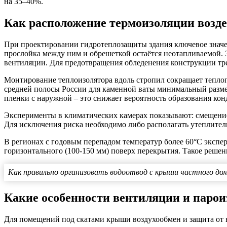
на 35–40%.
Как расположение термоизоляции возде
При проектировании гидротеплозащиты здания ключевое значе
прослойка между ним и обрешеткой остаётся неотапливаемой. 
вентиляции. Для предотвращения обледенения конструкции тре
Монтирование теплоизолятора вдоль стропил сокращает теплоп
средней полосы России для каменной ваты минимальный разме
пленки с наружной – это снижает вероятность образования кон
Эксперименты в климатических камерах показывают: смещение 
Для исключения риска необходимо либо располагать утеплитель
В регионах с годовым перепадом температур более 60°С экспе
горизонтального (100-150 мм) поверх перекрытия. Такое реше
Как правильно организовать водоотвод с крыши частного до
Какие особенности вентиляции и парои
Для помещений под скатами крыши воздухообмен и защита от 