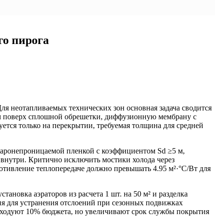
го пирога
я неотапливаемых технических зон основная задача сводится
мм поверх сплошной обрешетки, диффузионную мембрану с
ется только на перекрытии, требуемая толщина для средней
паронепроницаемой пленкой с коэффициентом Sd ≥5 м,
внутри. Критично исключить мостики холода через
отивление теплопередаче должно превышать 4.95 м²·°C/Вт для
новка аэраторов из расчета 1 шт. на 50 м² и разделка
я для устранения отслоений при сезонных подвижках
сходуют 10% бюджета, но увеличивают срок службы покрытия