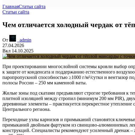
Главная
Статьи сайта
Статьи сайта
Чем отличается холодный чердак от тё
От
_admin
27.04.2026
Вкл 14.10.2025
При проектировании многослойной системы кровли выбор опре
к защите от конденсата и поддержанию естественного воздух
паропропускной способностью ≥1000 г/м²/сутки и вентзазор п
полосы России – 250 мм каменной ваты.
Жилые зоны под скатами предъявляют строгие требования к те
плитной изоляцией между стропил (минимум 200 мм PIR), дву
деревянные элементы – практикуется перекрестное утепление 
Центрального региона.
Переходные узлы карнизов и примыканий становятся ключевыми 
примыканий двойным фартуком из свинцово-алюминиевых лент
конструкций. Специалисты рекомендуют усиленный дренаж – ж