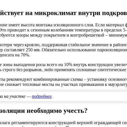
йствует на микроклимат внутри подкров
ние имеет высота монтажа изоляционного слоя. Если материал 
Это приводит к сезонным колебаниям температуры в пределах 5
буются зазоры между покрытием и контробрешеткой – минимум 4
отери через кровлю, поддерживая стабильное значение в районе
р составляет 250 мм. Обязательно использование пароизоляцио
денсата на 70%.
зоны выпадения росы всего на 10% внутрь конструкции увеличи
 строго без разрывов, либо применять сплошные синтетические 
рты рекомендуют комбинированные схемы – установку основного
ние снижает тепловые мосты на участках примыкания к мауэрлат
ма на участке —
подробнее
.
золяции необходимо учесть?
влаги регламентируются конструкцией верхней ограждающей си