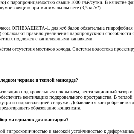
ero
) с паропроницаемостью свыше 1000 г/м²/сутки. В качестве 
умоизоляцию при минимальном весе (3,5 кг/м²).
ласса ОГНЕЗАЩИТА-1, для ж/б балок обязательна гидрофобная 
) соблюдают правило увеличения паропропускной способности 
сатных подложек с капиллярными канавками.
чётом отсутствия мостиков холода. Системы водостока проектир
олодном чердаке и теплой мансарде?
изоляцию под кровельным покрытием, вентиляционный зазор и 
обеспечить вентиляцию подкровельного пространства. В теплой
утри и гидроизоляцией снаружи. Добавляется контробрешетка д
предотвращать образование конденсата.
ыбор материалов для мансарды?
зкой гигроскопичностью и высокой устойчивостью к деформация