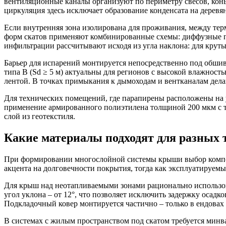
вентиляционные каналы организуют по периметру свесов, конь
циркуляция здесь исключает образование конденсата на деревя
Если внутренняя зона изолирована для проживания, между т
форм скатов применяют комбинированные схемы: диффузные пл
инфильтрации рассчитывают исходя из угла наклона: для крутых 
Барьер для испарений монтируется непосредственно под обш
типа B (Sd ≥ 5 м) актуальны для регионов с высокой влажност
лентой. В точках примыкания к дымоходам и вентканалам дел
Для технических помещений, где парапирены расположены на у
применение армированного полиэтилена толщиной 200 мкм с т
слой из геотекстиля.
Какие материалы подходят для разных
При формировании многослойной системы крыши выбор компоне
акцента на долговечности покрытия, тогда как эксплуатируе
Для крыш над неотапливаемыми зонами
рационально использо
угол уклона – от 12°, что позволяет исключить задержку осад
Подкладочный ковер монтируется частично – только в ендовах 
В системах с жилым пространством под скатом
требуется минв