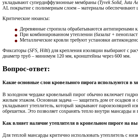
укладывают супердиффузионные мембраны (
Tyvek Solid, Juta A
AL покрытие с полимерным слоем – материалы обеспечивают ш
Критические нюансы:
Деревянные стропила обрабатываются антипиренами к
При комбинированном утеплении (базальт + пенопласт
Металлические кровли требуют установки антиконден
Фиксаторы (
SFS, Hilti
) для крепления изоляции выбирают с рас
диаметр труб – минимум 120 мм, кронштейны через 600 мм.
Вопрос-ответ:
Какие основные слои кровельного пирога используются в х
В холодном чердаке кровельный пирог обычно включает гидро
жилым этажом. Основная задача — защитить дом от осадков и 
укладывают утеплитель, который закрывают пароизоляцией изн
обрешетки. Это позволяет сохранять тепло внутри мансарды и 
Как влияет наличие утеплителя в кровельном пироге на в
Для теплой мансарды критично использовать утеплитель с ни