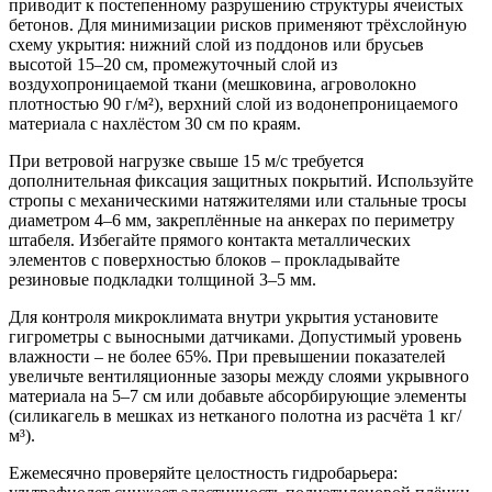
приводит к постепенному разрушению структуры ячеистых
бетонов. Для минимизации рисков применяют трёхслойную
схему укрытия: нижний слой из поддонов или брусьев
высотой
15–20 см
, промежуточный слой из
воздухопроницаемой ткани (мешковина, агроволокно
плотностью 90 г/м²), верхний слой из водонепроницаемого
материала с нахлёстом
30 см
по краям.
При ветровой нагрузке свыше
15 м/с
требуется
дополнительная фиксация защитных покрытий. Используйте
стропы с механическими натяжителями или стальные тросы
диаметром
4–6 мм
, закреплённые на анкерах по периметру
штабеля. Избегайте прямого контакта металлических
элементов с поверхностью блоков – прокладывайте
резиновые подкладки толщиной
3–5 мм
.
Для контроля микроклимата внутри укрытия установите
гигрометры с выносными датчиками. Допустимый уровень
влажности –
не более 65%
. При превышении показателей
увеличьте вентиляционные зазоры между слоями укрывного
материала на
5–7 см
или добавьте абсорбирующие элементы
(силикагель в мешках из нетканого полотна из расчёта
1 кг/
м³
).
Ежемесячно проверяйте целостность гидробарьера: