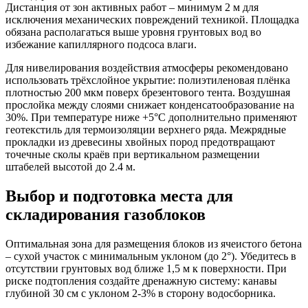
Дистанция от зон активных работ – минимум 2 м для
исключения механических повреждений техникой. Площадка
обязана располагаться выше уровня грунтовых вод во
избежание капиллярного подсоса влаги.
Для нивелирования воздействия атмосферы рекомендовано
использовать трёхслойное укрытие: полиэтиленовая плёнка
плотностью 200 мкм поверх брезентового тента. Воздушная
прослойка между слоями снижает конденсатообразование на
30%. При температуре ниже +5°С дополнительно применяют
геотекстиль для термоизоляции верхнего ряда. Межрядные
прокладки из древесины хвойных пород предотвращают
точечные сколы краёв при вертикальном размещении
штабелей высотой до 2.4 м.
Выбор и подготовка места для
складирования газоблоков
Оптимальная зона для размещения блоков из ячеистого бетона
– сухой участок с минимальным уклоном (до 2°). Убедитесь в
отсутствии грунтовых вод ближе 1,5 м к поверхности. При
риске подтопления создайте дренажную систему: канавы
глубиной 30 см с уклоном 2-3% в сторону водосборника.