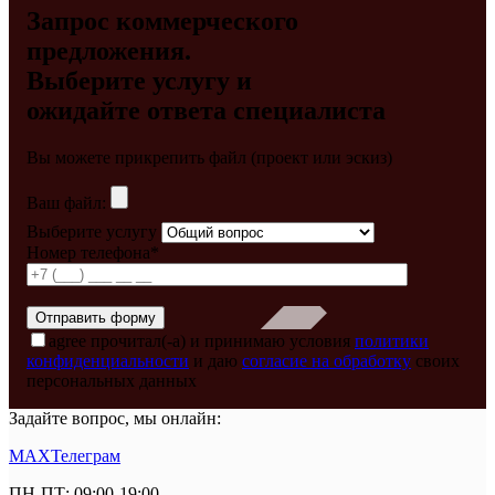
Запрос коммерческого
предложения.
Выберите услугу и
ожидайте ответа специалиста
Вы можете прикрепить файл (проект или эскиз)
Ваш файл:
Выберите услугу
Номер телефона*
agree
прочитал(-а) и принимаю условия
политики
конфиденциальности
и даю
согласие на обработку
своих
персональных данных
Задайте вопрос, мы онлайн:
MAX
Телеграм
ПН-ПТ: 09:00-19:00