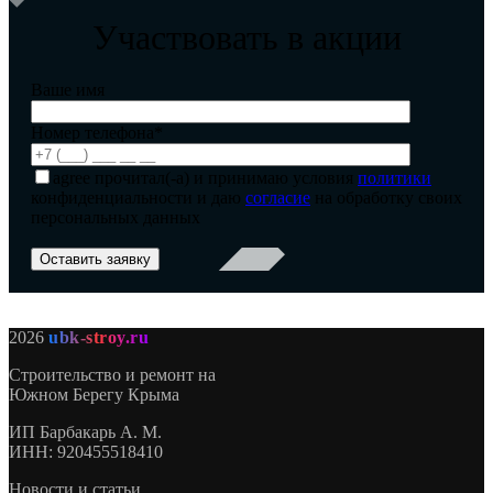
Участвовать в акции
Ваше имя
Номер телефона*
agree
прочитал(-а) и принимаю условия
политики
конфиденциальности и даю
согласие
на обработку своих
персональных данных
2026
ubk-stroy.ru
Строительство и ремонт на
Южном Берегу Крыма
ИП
Барбакарь А. М.
ИНН
: 920455518410
Новости и статьи