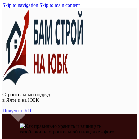
Skip to navigation
Skip to main content
Строительный подряд
в
Ялте и на ЮБК
Получить КП