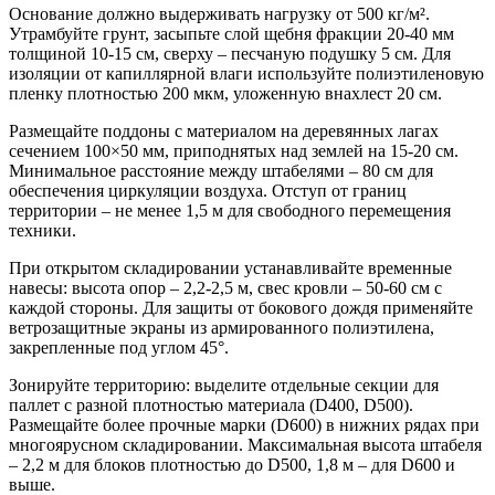
Основание должно выдерживать нагрузку от 500 кг/м².
Утрамбуйте грунт, засыпьте слой щебня фракции 20-40 мм
толщиной 10-15 см, сверху – песчаную подушку 5 см. Для
изоляции от капиллярной влаги используйте полиэтиленовую
пленку плотностью 200 мкм, уложенную внахлест 20 см.
Размещайте поддоны с материалом на деревянных лагах
сечением 100×50 мм, приподнятых над землей на 15-20 см.
Минимальное расстояние между штабелями – 80 см для
обеспечения циркуляции воздуха. Отступ от границ
территории – не менее 1,5 м для свободного перемещения
техники.
При открытом складировании устанавливайте временные
навесы: высота опор – 2,2-2,5 м, свес кровли – 50-60 см с
каждой стороны. Для защиты от бокового дождя применяйте
ветрозащитные экраны из армированного полиэтилена,
закрепленные под углом 45°.
Зонируйте территорию: выделите отдельные секции для
паллет с разной плотностью материала (D400, D500).
Размещайте более прочные марки (D600) в нижних рядах при
многоярусном складировании. Максимальная высота штабеля
– 2,2 м для блоков плотностью до D500, 1,8 м – для D600 и
выше.