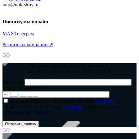
info@ubk-stroy.ru
Пишите, мы онлайн
MAX
Телеграм
Реквизиты компании ↗
GO
Получить консультацию специалиста
Звонки осуществляются с 9:00 до 18:00
Ваше имя
Номер телефона*
agree
прочитал(-а) и принимаю условия
политики
конфиденциальности и даю
согласие
на обработку своих
персональных данных
GO