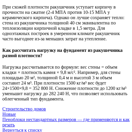
При схожей плотности ракушечник уступает кирпичу в
прочности на сжатие (2-4 МПА против 10-15 МПА у
керамического кирпича). Однако он лучше сохраняет тепло:
стена из ракушечника толщиной 40 см эквивалентна по
теплоизоляции кирпичной кладке в 1,5 метра. Для
одноэтажных построек в умеренном климате ракушечник
часто выгоднее из-за меньших затрат на утепление.
Как рассчитать нагрузку на фундамент из ракушечника
разной плотности?
Нагрузка рассчитывается по формуле: вес стены = объем
кладки × плотность камня × 9,8 м/с². Например, для стены
площадью 20 м², толщиной 0,4 м и высотой 3 м объем
составит 24 м³. При плотности 1500 кг/м³ вес будет
24×1500×9,8 = 352 800 Н. Снижение плотности до 1200 кг/м³
уменьшит нагрузку до 282 240 Н, что позволяет использовать
облегченный тип фундамента.
Строительство домов
Новые
Пеноблоки нестандартных размеров — где применяются и как
резать
Вернуться к списку