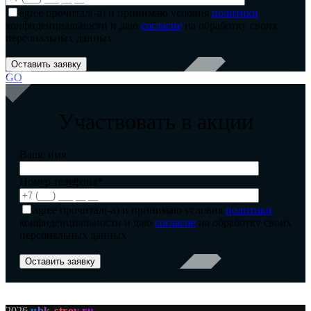
agree
прочитал(-а) и принимаю условия
политики
конфиденциальности и даю
согласие
на обработку своих
персональных данных
GO
Участвовать в акции
Ваше имя
Номер телефона*
agree
прочитал(-а) и принимаю условия
политики
конфиденциальности и даю
согласие
на обработку своих
персональных данных
2026
ubk-stroy.ru