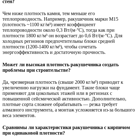
стен?
Чем ниже плотность камня, тем меньше его
теплопроводность. Например, ракушечник марки М15
(плотность ~1100 кг/м³) имеет коэффициент
теплопроводности около 0,3 Вт/(м·°C), тогда как при
плотности 1800 кг/м³ он возрастает до 0,6 Вт/(м·°C). Для
холодных регионов предпочтительны блоки средней
плотности (1200-1400 кг/м³), чтобы сочетать
энергоэффективность и достаточную прочность.
Может ли высокая плотность ракушечника создать
проблемы при строительстве?
Да, чрезмерная плотность (свыше 2000 кг/м³) приводит к
увеличению нагрузки на фундамент. Такие блоки чаще
применяют для цокольных этажей или в регионах с
повышенной сейсмической активностью. Дополнительно,
плотные сорта сложнее обрабатывать — резка требует
алмазного инструмента, а монтаж усложняется из-за большого
веса элементов.
Сравнимы ли характеристики ракушечника с кирпичом
при одинаковой плотности?