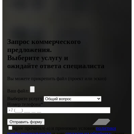
Запрос коммерческого
предложения.
Выберите услугу и
ожидайте ответа специалиста
Вы можете прикрепить файл (проект или эскиз)
Ваш файл:
Выберите услугу
Номер телефона*
agree
прочитал(-а) и принимаю условия
политики
конфиденциальности
и даю
согласие на обработку
своих