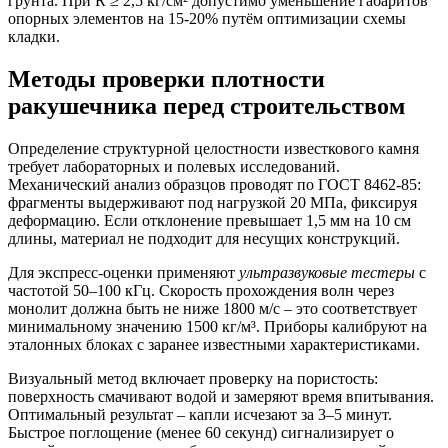
грунта. При R ≥ 2,5 кг/см² допустимо уменьшение габаритов
опорных элементов на 15-20% путём оптимизации схемы
кладки.
Методы проверки плотности
ракушечника перед строительством
Определение структурной целостности известкового камня
требует лабораторных и полевых исследований.
Механический анализ образцов
проводят по ГОСТ 8462-85:
фрагменты выдерживают под нагрузкой 20 МПа, фиксируя
деформацию. Если отклонение превышает 1,5 мм на 10 см
длины, материал не подходит для несущих конструкций.
Для экспресс-оценки применяют
ультразвуковые тестеры
с
частотой 50–100 кГц. Скорость прохождения волн через
монолит должна быть не ниже 1800 м/с – это соответствует
минимальному значению 1500 кг/м³. Приборы калибруют на
эталонных блоках с заранее известными характеристиками.
Визуальный метод включает проверку на пористость:
поверхность смачивают водой и замеряют время впитывания.
Оптимальный результат – капли исчезают за 3–5 минут.
Быстрое поглощение (менее 60 секунд) сигнализирует о