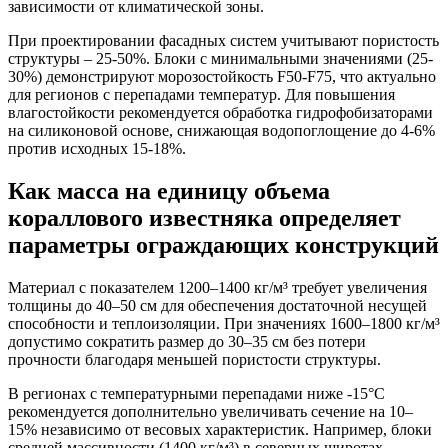
зависимости от климатической зоны.
При проектировании фасадных систем учитывают пористость
структуры – 25-50%. Блоки с минимальными значениями (25-
30%) демонстрируют морозостойкость F50-F75, что актуально
для регионов с перепадами температур. Для повышения
влагостойкости рекомендуется обработка гидрофобизаторами
на силиконовой основе, снижающая водопоглощение до 4-6%
против исходных 15-18%.
Как масса на единицу объема
кораллового известняка определяет
параметры ограждающих конструкций
Материал с показателем 1200–1400 кг/м³ требует увеличения
толщины до 40–50 см для обеспечения достаточной несущей
способности и теплоизоляции. При значениях 1600–1800 кг/м³
допустимо сократить размер до 30–35 см без потери
прочности благодаря меньшей пористости структуры.
В регионах с температурными перепадами ниже -15°C
рекомендуется дополнительно увеличивать сечение на 10–
15% независимо от весовых характеристик. Например, блоки
средней массивности (1400 кг/м³) в северных широтах