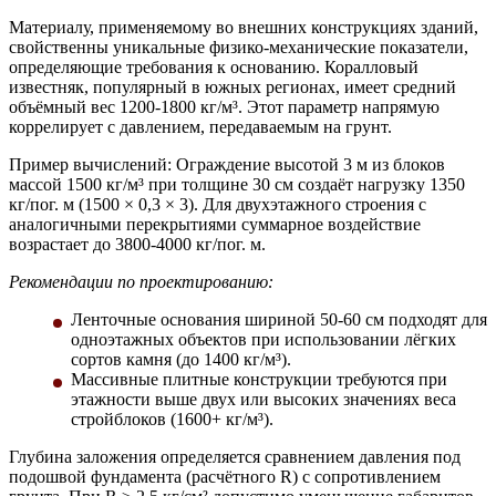
Материалу, применяемому во внешних конструкциях зданий,
свойственны уникальные физико-механические показатели,
определяющие требования к основанию. Коралловый
известняк, популярный в южных регионах, имеет средний
объёмный вес 1200-1800 кг/м³. Этот параметр напрямую
коррелирует с давлением, передаваемым на грунт.
Пример вычислений:
Ограждение высотой 3 м из блоков
массой 1500 кг/м³ при толщине 30 см создаёт нагрузку 1350
кг/пог. м (1500 × 0,3 × 3). Для двухэтажного строения с
аналогичными перекрытиями суммарное воздействие
возрастает до 3800-4000 кг/пог. м.
Рекомендации по проектированию:
Ленточные основания шириной 50-60 см подходят для
одноэтажных объектов при использовании лёгких
сортов камня (до 1400 кг/м³).
Массивные плитные конструкции требуются при
этажности выше двух или высоких значениях веса
стройблоков (1600+ кг/м³).
Глубина заложения определяется сравнением давления под
подошвой фундамента (расчётного R) с сопротивлением