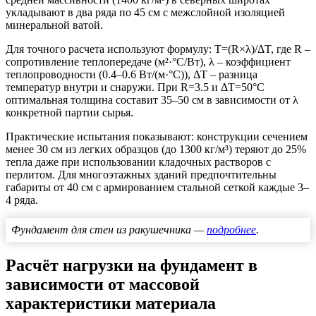
укладывают в два ряда по 45 см с межслойной изоляцией
минеральной ватой.
Для точного расчета используют формулу: Т=(R×λ)/ΔT, где R –
сопротивление теплопередаче (м²·°C/Вт), λ – коэффициент
теплопроводности (0.4–0.6 Вт/(м·°C)), ΔT – разница
температур внутри и снаружи. При R=3.5 и ΔT=50°C
оптимальная толщина составит 35–50 см в зависимости от λ
конкретной партии сырья.
Практические испытания показывают: конструкции сечением
менее 30 см из легких образцов (до 1300 кг/м³) теряют до 25%
тепла даже при использовании кладочных растворов с
перлитом. Для многоэтажных зданий предпочтительны
габариты от 40 см с армированием стальной сеткой каждые 3–
4 ряда.
Фундамент для стен из ракушечника —
подробнее
.
Расчёт нагрузки на фундамент в
зависимости от массовой
характеристики материала