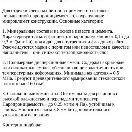
Для отделки ячеистых бетонов применяют составы с
повышенной паропроницаемостью, сохраняющие
микроклимат конструкций. Основные категории:
1. Минеральные составы на основе извести и цемента.
Характеризуются коэффициентом паропропускания от 0,15 до
0,3 мг/(м·ч·Па), подходят для внутренних и фасадных работ.
Рекомендуются марки с перлитом или пеностеклом в качестве
наполнителя – они снижают теплопроводность слоя.
2. Полимерные дисперсионные смеси.
Содержат акриловые
или силикатные смолы, обеспечивающие эластичность при
температурных деформациях. Минимальная адгезия – 0,5
МПа. Требуют предварительного армирования стеклосеткой
плотностью 160 г/м².
3. Силиконовые композиты.
Оптимальны для регионов с
высокой влажностью и перепадами температур.
Паропроницаемость – до 0,25 мг/(м·ч·Па), устойчивы к
грибку. Наносятся слоем 3-8 мм без дополнительного
увлажнения основания.
Критерии подбора: