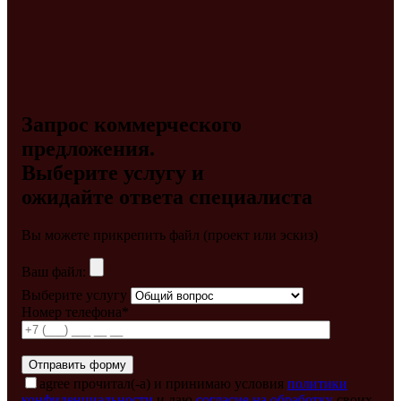
Запрос коммерческого
предложения.
Выберите услугу и
ожидайте ответа специалиста
Вы можете прикрепить файл (проект или эскиз)
Ваш файл:
Выберите услугу
Номер телефона*
agree
прочитал(-а) и принимаю условия
политики
конфиденциальности
и даю
согласие на обработку
своих