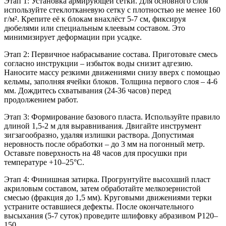
Этап 1: Установка армирующей сетки.
Для основного слоя
используйте стеклотканевую сетку с плотностью не менее 160
г/м². Крепите её к блокам внахлёст 5-7 см, фиксируя
дюбелями или специальным клеевым составом. Это
минимизирует деформации при усадке.
Этап 2: Первичное набрасывание состава.
Приготовьте смесь
согласно инструкции – избыток воды снизит адгезию.
Наносите массу резкими движениями снизу вверх с помощью
кельмы, заполняя ячейки блоков. Толщина первого слоя – 4-6
мм. Дождитесь схватывания (24-36 часов) перед
продолжением работ.
Этап 3: Формирование базового пласта.
Используйте правило
длиной 1,5-2 м для выравнивания. Двигайте инструмент
зигзагообразно, удаляя излишки раствора. Допустимая
неровность после обработки – до 3 мм на погонный метр.
Оставьте поверхность на 48 часов для просушки при
температуре +10–25°C.
Этап 4: Финишная затирка.
Прогрунтуйте высохший пласт
акриловым составом, затем обработайте мелкозернистой
смесью (фракция до 1,5 мм). Круговыми движениями терки
устраните оставшиеся дефекты. После окончательного
высыхания (5-7 суток) проведите шлифовку абразивом Р120–
150.