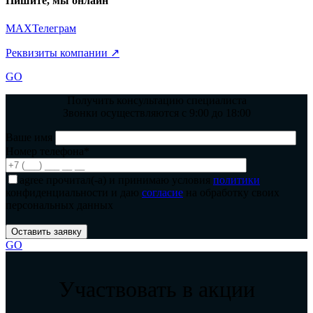
Пишите, мы онлайн
MAX
Телеграм
Реквизиты компании ↗
GO
Получить консультацию специалиста
Звонки осуществляются с 9:00 до 18:00
Ваше имя
Номер телефона*
agree
прочитал(-а) и принимаю условия
политики
конфиденциальности и даю
согласие
на обработку своих
персональных данных
GO
Участвовать в акции