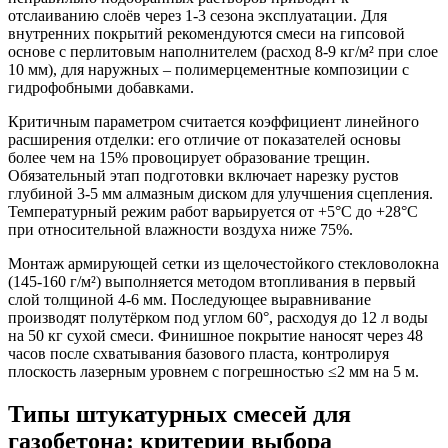
отслаиванию слоёв через 1-3 сезона эксплуатации. Для
внутренних покрытий рекомендуются смеси на гипсовой
основе с перлитовым наполнителем (расход 8-9 кг/м² при слое
10 мм), для наружных – полимерцементные композиции с
гидрофобными добавками.
Критичным параметром считается коэффициент линейного
расширения отделки: его отличие от показателей основы
более чем на 15% провоцирует образование трещин.
Обязательный этап подготовки включает нарезку рустов
глубиной 3-5 мм алмазным диском для улучшения сцепления.
Температурный режим работ варьируется от +5°C до +28°C
при относительной влажности воздуха ниже 75%.
Монтаж армирующей сетки из щелочестойкого стекловолокна
(145-160 г/м²) выполняется методом втопливания в первый
слой толщиной 4-6 мм. Последующее выравнивание
производят полутёрком под углом 60°, расходуя до 12 л воды
на 50 кг сухой смеси. Финишное покрытие наносят через 48
часов после схватывания базового пласта, контролируя
плоскость лазерным уровнем с погрешностью ≤2 мм на 5 м.
Типы штукатурных смесей для
газобетона: критерии выбора