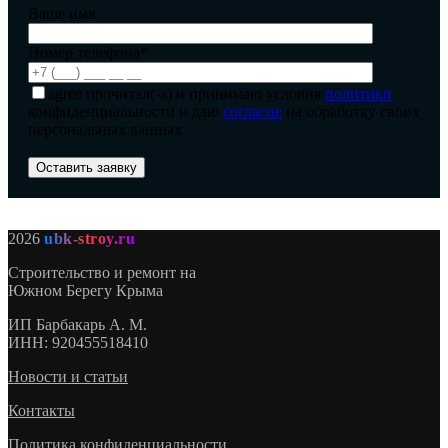
Ваше имя
Номер телефона*
agree
прочитал(-а) и принимаю условия
политики
конфиденциальности и даю
согласие
на обработку своих
персональных данных
2026
ubk-stroy.ru
Строительство и ремонт на
Южном Берегу Крыма
ИП
Барбакарь А. М.
ИНН
: 920455518410
Новости и статьи
Контакты
Политика конфиденциальности