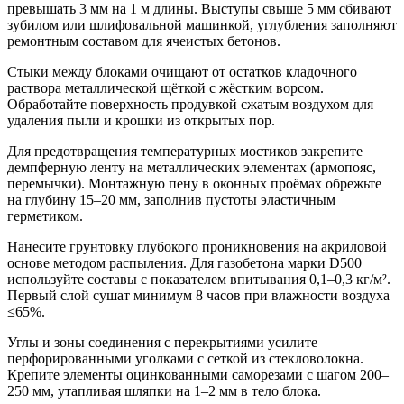
превышать 3 мм на 1 м длины. Выступы свыше 5 мм сбивают
зубилом или шлифовальной машинкой, углубления заполняют
ремонтным составом для ячеистых бетонов.
Стыки между блоками очищают от остатков кладочного
раствора металлической щёткой с жёстким ворсом.
Обработайте поверхность продувкой сжатым воздухом для
удаления пыли и крошки из открытых пор.
Для предотвращения температурных мостиков закрепите
демпферную ленту на металлических элементах (армопояс,
перемычки). Монтажную пену в оконных проёмах обрежьте
на глубину 15–20 мм, заполнив пустоты эластичным
герметиком.
Нанесите грунтовку глубокого проникновения на акриловой
основе методом распыления. Для газобетона марки D500
используйте составы с показателем впитывания 0,1–0,3 кг/м².
Первый слой сушат минимум 8 часов при влажности воздуха
≤65%.
Углы и зоны соединения с перекрытиями усилите
перфорированными уголками с сеткой из стекловолокна.
Крепите элементы оцинкованными саморезами с шагом 200–
250 мм, утапливая шляпки на 1–2 мм в тело блока.