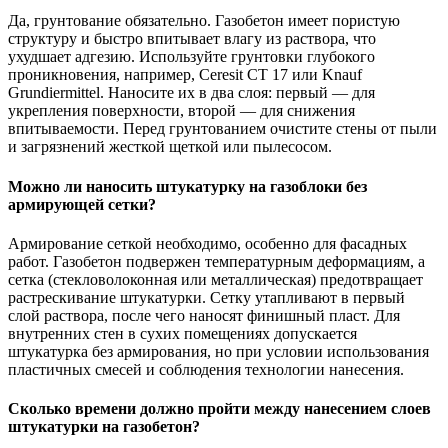
Да, грунтование обязательно. Газобетон имеет пористую
структуру и быстро впитывает влагу из раствора, что
ухудшает адгезию. Используйте грунтовки глубокого
проникновения, например, Ceresit CT 17 или Knauf
Grundiermittel. Наносите их в два слоя: первый — для
укрепления поверхности, второй — для снижения
впитываемости. Перед грунтованием очистите стены от пыли
и загрязнений жесткой щеткой или пылесосом.
Можно ли наносить штукатурку на газоблоки без
армирующей сетки?
Армирование сеткой необходимо, особенно для фасадных
работ. Газобетон подвержен температурным деформациям, а
сетка (стекловолоконная или металлическая) предотвращает
растрескивание штукатурки. Сетку утапливают в первый
слой раствора, после чего наносят финишный пласт. Для
внутренних стен в сухих помещениях допускается
штукатурка без армирования, но при условии использования
пластичных смесей и соблюдения технологии нанесения.
Сколько времени должно пройти между нанесением слоев
штукатурки на газобетон?