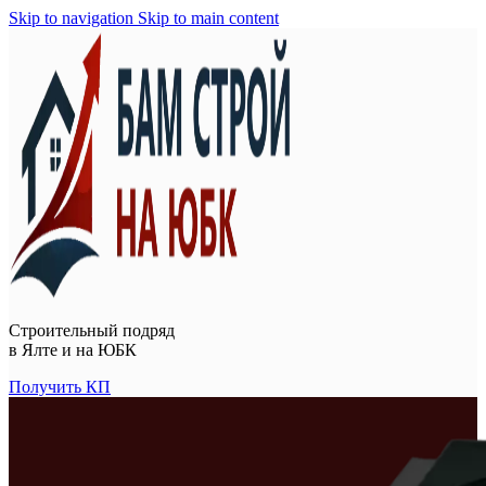
Skip to navigation
Skip to main content
Строительный подряд
в
Ялте и на ЮБК
Получить КП