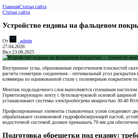
Главная
Статьи сайта
Статьи сайта
Устройство ендовы на фальцевом покр
От
_admin
27.04.2026
Вкл 23.08.2025
Внутренние углы, образованные пересечением плоскостей скат
расчета геометрии соединения – оптимальный угол раскрытия в
кляммеры из оцинкованной стали с полимерным покрытием то
Монтаж подкладочного слоя выполняется сплошным настилом и
Герметизирующую ленту с бутилкаучуковой основой шириной 1
устанавливают системы электрообогрева мощностью 30-40 Вт/м
Профилированные элементы стыковочных узлов соединяют дво
обрабатывают силиконовой гидрофобизирующей пастой, устойч
водосточной системой должен превышать 70 мм для обеспечени
Подготовка обрешетки под ендову: треб