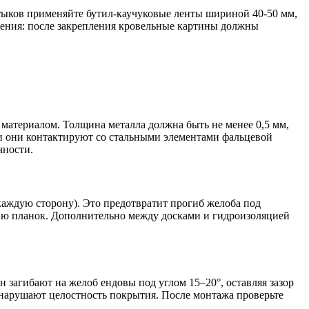
тыков применяйте бутил-каучуковые ленты шириной 40-50 мм,
ения: после закрепления кровельные картины должны
атериалом. Толщина металла должна быть не менее 0,5 мм,
ли они контактируют со стальными элементами фальцевой
чности.
 каждую сторону). Это предотвратит прогиб желоба под
ию планок. Дополнительно между досками и гидроизоляцией
загибают на желоб ендовы под углом 15–20°, оставляя зазор
нарушают целостность покрытия. После монтажа проверьте