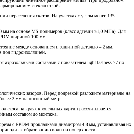
енсирующий линейное расширение метала. При продольном
 армированием стеклосеткой.
ии пересечения скатов. На участках с углом менее 135°
мм на основе MS-полимеров (класс адгезии ≥1,0 МПа). Для
 ЕРDМ шириной 100 мм.
тояние между основанием и защитной деталью – 2 мм.
в под гидроизоляцией.
аэрозольными составами с показателем light fastness ≥7 по
логических зазоров. Перед подрезкой разложите материалы на
более 2 мм на погонный метр.
ол скоса на краях кровельных картин рассчитывается
зийным составом до монтажа.
орезы с EPDM-прокладками диаметром 4.8 мм, устанавливая их
приводит к образованию волн на поверхности.