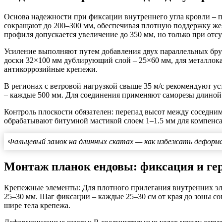
Основа надежности при фиксации внутреннего угла кровли – 
сокращают до 200–300 мм, обеспечивая плотную поддержку же
профиля допускается увеличение до 350 мм, но только при отсу
Усиление выполняют путем добавления двух параллельных бру
доски 32×100 мм дублирующий слой – 25×60 мм, для металлока
антикоррозийные крепежи.
В регионах с ветровой нагрузкой свыше 35 м/с рекомендуют у
– каждые 500 мм. Для соединения применяют саморезы длиной
Контроль плоскости обязателен: перепад высот между соседни
обрабатывают битумной мастикой слоем 1–1.5 мм для компен
Фальцевый замок на длинных скатах — как избежать дефор
Монтаж планок ендовы: фиксация и ге
Крепежные элементы:
Для плотного прилегания внутренних эл
25–30 мм. Шаг фиксации – каждые 25–30 см от края до зоны с
шире тела крепежа.