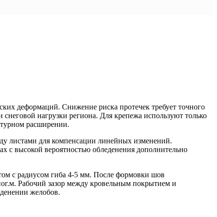
ских деформаций. Снижение риска протечек требует точного
и снеговой нагрузки региона. Для крепежа используют только
атурном расширении.
жду листами для компенсации линейных изменений.
ах с высокой вероятностью обледенения дополнительно
ом с радиусом гиба 4-5 мм. После формовки шов
ог.м. Рабочий зазор между кровельным покрытием и
еденении желобов.