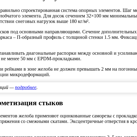
правильно спроектированная система опорных элементов. Шаг м
лобчатого элемента. Для досок сечением 32×100 мм минимальны
тствии снеговых нагрузок выше 180 кг/м².
сков под основными направляющими. Сечение дополнительных э
ркаса – П-образный профиль с толщиной стенки 1.5 мм. Фиксац
станавливать диагональные распорки между основной и усилива
 не менее 50 мм с EPDM-прокладками.
ми рейками в зоне желоба не должен превышать 2 мм на погонны
сации микродеформаций.
маций —
подробнее
.
рметизация стыков
ементов желоба применяют оцинкованные саморезы с прокладкой
опряжения со смежными скатами. Эксцентричные отверстия в кр