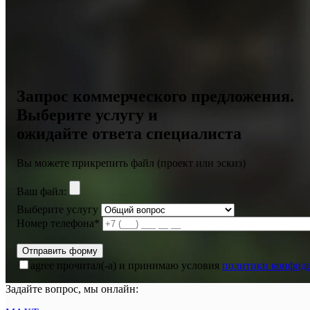
Запрос коммерческого предложения.
Выберите услугу и
ожидайте ответа специалиста
Вы можете прикрепить файл (проект или эскиз)
Ваш файл:
Выберите услугу
Номер телефона*
agree
прочитал(-а) и принимаю условия
политики конфид
Задайте вопрос, мы онлайн: