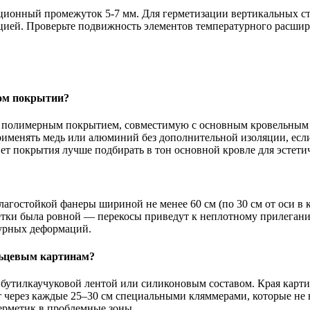
ционный промежуток 5-7 мм. Для герметизации вертикальных с
цией. Проверьте подвижность элементов температурного расшир
вом покрытии?
с полимерным покрытием, совместимую с основным кровельным м
применять медь или алюминий без дополнительной изоляции, ес
т покрытия лучше подбирать в тон основной кровле для эстети
влагостойкой фанеры шириной не менее 60 см (по 30 см от оси в
шетки была ровной — перекосы приведут к неплотному прилеган
урных деформаций.
льцевым картинам?
тилкаучуковой лентой или силиконовым составом. Края картин 
 через каждые 25–30 см специальными кляммерами, которые не 
ерметик в проблемные зоны.