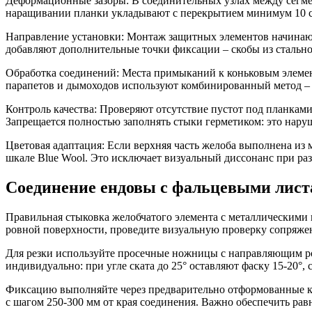
Деформационные зазоры:
В соединительных узлах между сегм
наращивании планки укладывают с перекрытием минимум 10 см
Направление установки:
Монтаж защитных элементов начинают с
добавляют дополнительные точки фиксации – скобы из стально
Обработка соединений:
Места примыканий к коньковым элемент
парапетов и дымоходов используют комбинированный метод –
Контроль качества:
Проверяют отсутствие пустот под планками
Запрещается полностью заполнять стыки герметиком: это нару
Цветовая адаптация:
Если верхняя часть желоба выполнена из м
шкале Blue Wool. Это исключает визуальный диссонанс при р
Соединение ендовы с фальцевыми листа
Правильная стыковка желобчатого элемента с металлическими 
ровной поверхности, проведите визуальную проверку сопряжен
Для резки используйте просечные ножницы с направляющим рол
индивидуально: при угле ската до 25° оставляют фаску 15-20°
Фиксацию выполняйте через предварительно отформованные кр
с шагом 250-300 мм от края соединения. Важно обеспечить ра