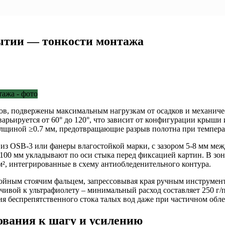
ытии — тонкости монтажа
ов, подвержены максимальным нагрузкам от осадков и механиче
арьируется от 60° до 120°, что зависит от конфигурации крыши 
лщиной ≥0.7 мм, предотвращающие разрыв полотна при темпер
з OSB-3 или фанеры влагостойкой марки, с зазором 5-8 мм ме
00 мм укладывают по оси стыка перед фиксацией картин. В зон
², интегрированные в схему антиобледенительного контура.
йным стоячим фальцем, запрессовывая края ручным инструмент
ивой к ультрафиолету – минимальный расход составляет 250 г/п
я беспрепятственного стока талых вод даже при частичном обл
ования к шагу и усилению