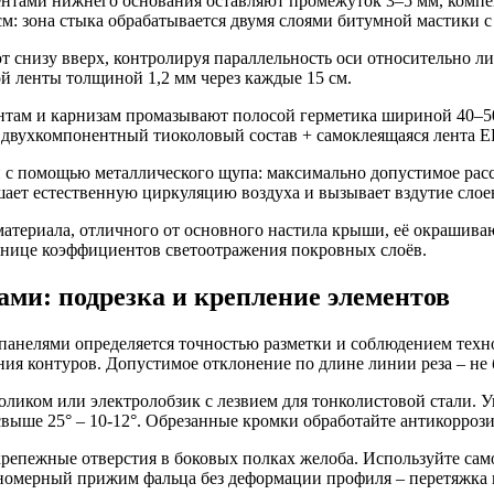
ентами нижнего основания оставляют промежуток 3–5 мм, комп
: зона стыка обрабатывается двумя слоями битумной мастики с
низу вверх, контролируя параллельность оси относительно лин
й ленты толщиной 1,2 мм через каждые 15 см.
ам и карнизам промазывают полосой герметика шириной 40–50 
 двухкомпонентный тиоколовый состав + самоклеящаяся лента
 с помощью металлического щупа: максимально допустимое расс
шает естественную циркуляцию воздуха и вызывает вздутие слое
атериала, отличного от основного настила крыши, её окрашивают 
азнице коэффициентов светоотражения покровных слоёв.
ми: подрезка и крепление элементов
панелями определяется точностью разметки и соблюдением техно
ия контуров. Допустимое отклонение по длине линии реза – не 
иком или электролобзик с лезвием для тонколистовой стали. Уг
, свыше 25° – 10-12°. Обрезанные кромки обработайте антикорро
епежные отверстия в боковых полках желоба. Используйте сам
вномерный прижим фальца без деформации профиля – перетяжка 