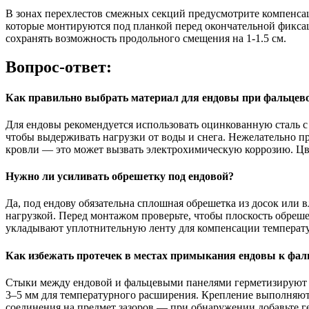
В зонах перехлестов смежных секций предусмотрите компенса
которые монтируются под планкой перед окончательной фикса
сохранять возможность продольного смещения на 1-1.5 см.
Вопрос-ответ:
Как правильно выбрать материал для ендовы при фальце
Для ендовы рекомендуется использовать оцинкованную сталь 
чтобы выдерживать нагрузки от воды и снега. Нежелательно 
кровли — это может вызвать электрохимическую коррозию. Цве
Нужно ли усиливать обрешетку под ендовой?
Да, под ендову обязательна сплошная обрешетка из досок или 
нагрузкой. Перед монтажом проверьте, чтобы плоскость обре
укладывают уплотнительную ленту для компенсации температ
Как избежать протечек в местах примыкания ендовы к фа
Стыки между ендовой и фальцевыми панелями герметизируют бу
3–5 мм для температурного расширения. Крепление выполняют
соединения на предмет зазоров — при обнаружении добавьте г