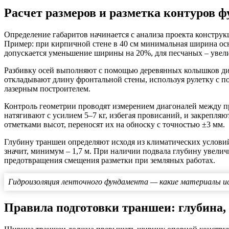
Расчет размеров и разметка контуров 
Определение габаритов начинается с анализа проекта констру
Пример: при кирпичной стене в 40 см минимальная ширина осн
допускается уменьшение ширины на 20%, для песчаных – увел
Разбивку осей выполняют с помощью деревянных колышков диа
откладывают длину фронтальной стены, используя рулетку с по
лазерным построителем.
Контроль геометрии проводят измерением диагоналей между п
натягивают с усилием 5–7 кг, избегая провисаний, и закрепл
отметками высот, переносят их на обноску с точностью ±3 мм.
Глубину траншеи определяют исходя из климатических условий:
значит, минимум – 1,7 м. При наличии подвала глубину увелич
предотвращения смещения разметки при земляных работах.
Гидроизоляция ленточного фундамента — какие материалы и
Правила подготовки траншеи: глубина