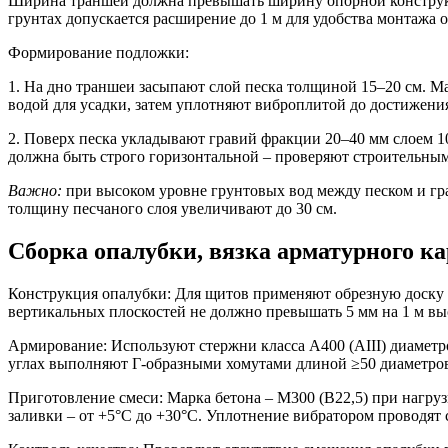
Ширина траншеи
должна превышать ширину опорной конструкц
грунтах допускается расширение до 1 м для удобства монтажа 
Формирование подложки:
1. На дно траншеи засыпают слой песка толщиной 15–20 см. 
водой для усадки, затем уплотняют виброплитой до достижения 
2. Поверх песка укладывают гравий фракции 20–40 мм слоем 10
должна быть строго горизонтальной – проверяют строительным
Важно:
при высоком уровне грунтовых вод между песком и гра
толщину песчаного слоя увеличивают до 30 см.
Сборка опалубки, вязка арматурного к
Конструкция опалубки:
Для щитов применяют обрезную доску 
вертикальных плоскостей не должно превышать 5 мм на 1 м вы
Армирование:
Используют стержни класса А400 (АIII) диаметр
углах выполняют Г-образными хомутами длиной ≥50 диаметров 
Приготовление смеси:
Марка бетона – М300 (В22,5) при нагрузк
заливки – от +5°С до +30°С. Уплотнение вибратором проводят