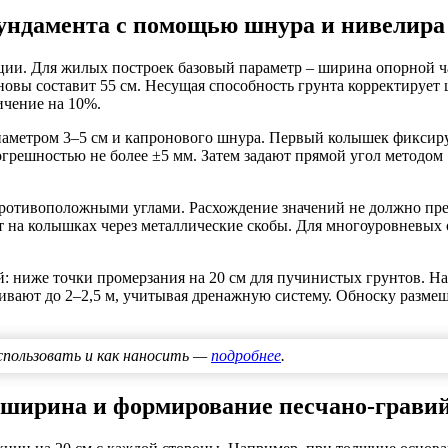
фундамента с помощью шнура и нивелира
кции. Для жилых построек базовый параметр – ширина опорной ч
овы составит 55 см. Несущая способность грунта корректирует 
ичение на 10%.
метром 3–5 см и капронового шнура. Первый колышек фиксируют
грешностью не более ±5 мм. Затем задают прямой угол методом 
ротивоположными углами. Расхождение значений не должно пре
яют на колышках через металлические скобы. Для многоуровневы
 ниже точки промерзания на 20 см для пучинистых грунтов. Напр
ивают до 2–2,5 м, учитывая дренажную систему. Обноску размеща
спользовать и как наносить —
подробнее
.
, ширина и формирование песчано-грави