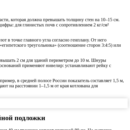
асти, которая должна превышать толщину стен на 10–15 см.
цифры: для глинистых почв с сопротивлением 2 кг/см²
 в точке главного угла согласно генплану. От него
«египетского треугольника» (соотношение сторон 3:4:5) или
вышать 2 см для зданий периметром до 10 м. Шнуры
х оснований применяют нивелир: устанавливают рейку с
имер, в средней полосе России показатель составляет 1,5 м,
ют на расстоянии 1–1,5 м от края котлована для
йной подложки