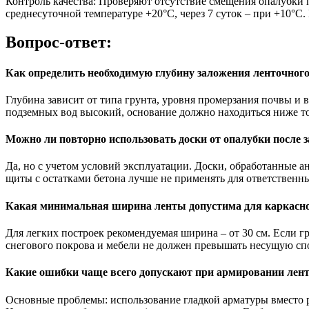
Контроль качества:
Проверяют отсутствие смещения опалубки по
среднесуточной температуре +20°С, через 7 суток – при +10°С.
Вопрос-ответ:
Как определить необходимую глубину заложения ленточног
Глубина зависит от типа грунта, уровня промерзания почвы и 
подземных вод высокий, основание должно находиться ниже то
Можно ли повторно использовать доски от опалубки после 
Да, но с учетом условий эксплуатации. Доски, обработанные 
щиты с остатками бетона лучше не применять для ответственн
Какая минимальная ширина ленты допустима для каркасно
Для легких построек рекомендуемая ширина – от 30 см. Если г
снегового покрова и мебели не должен превышать несущую спо
Какие ошибки чаще всего допускают при армировании лен
Основные проблемы: использование гладкой арматуры вместо ри