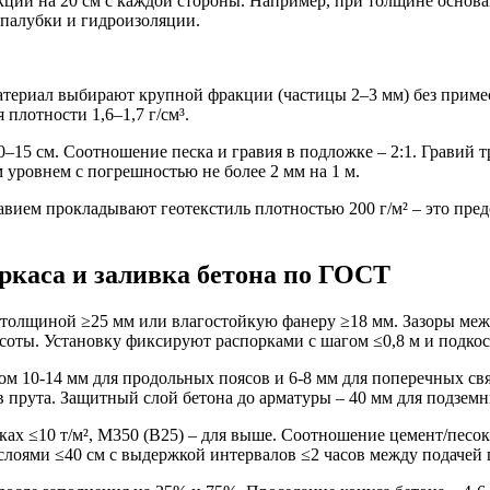
ии на 20 см с каждой стороны. Например, при толщине основа
опалубки и гидроизоляции.
Материал выбирают крупной фракции (частицы 2–3 мм) без прим
плотности 1,6–1,7 г/см³.
–15 см. Соотношение песка и гравия в подложке – 2:1. Гравий т
 уровнем с погрешностью не более 2 мм на 1 м.
вием прокладывают геотекстиль плотностью 200 г/м² – это пре
аркаса и заливка бетона по ГОСТ
толщиной ≥25 мм или влагостойкую фанеру ≥18 мм. Зазоры межд
соты. Установку фиксируют распорками с шагом ≤0,8 м и подкос
ом 10-14 мм для продольных поясов и 6-8 мм для поперечных свя
прута. Защитный слой бетона до арматуры – 40 мм для подземны
ах ≤10 т/м², М350 (В25) – для выше. Соотношение цемент/песок/
 слоями ≤40 см с выдержкой интервалов ≤2 часов между подачей