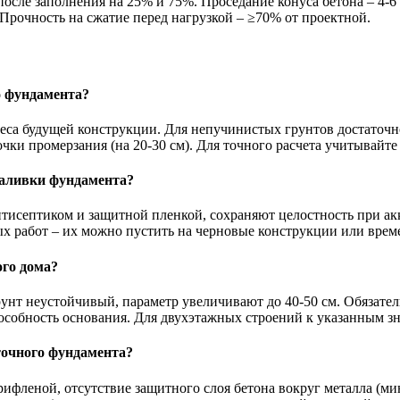
сле заполнения на 25% и 75%. Проседание конуса бетона – 4-6 
 Прочность на сжатие перед нагрузкой – ≥70% от проектной.
о фундамента?
веса будущей конструкции. Для непучинистых грунтов достаточн
чки промерзания (на 20-30 см). Для точного расчета учитывайт
заливки фундамента?
антисептиком и защитной пленкой, сохраняют целостность при 
ых работ – их можно пустить на черновые конструкции или вре
го дома?
рунт неустойчивый, параметр увеличивают до 40-50 см. Обязате
собность основания. Для двухэтажных строений к указанным зн
точного фундамента?
фленой, отсутствие защитного слоя бетона вокруг металла (мин