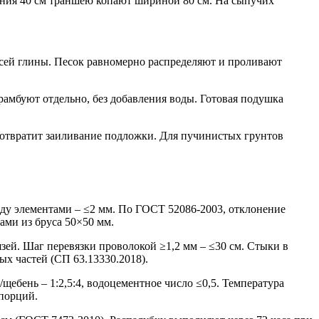
ния 40 см траншею копают шириной 80 см. На сыпучих
есей глины. Песок равномерно распределяют и проливают
рамбуют отдельно, без добавления воды. Готовая подушка
дотвратит заиливание подложки. Для пучинистых грунтов
у элементами – ≤2 мм. По ГОСТ 52086-2003, отклонение
ами из бруса 50×50 мм.
зей. Шаг перевязки проволокой ≥1,2 мм – ≤30 см. Стыки в
х частей (СП 63.13330.2018).
щебень – 1:2,5:4, водоцементное число ≤0,5. Температура
 порций.