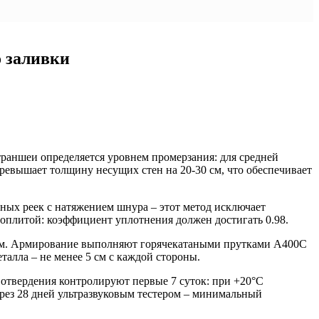
о заливки
траншеи определяется уровнем промерзания: для средней
превышает толщину несущих стен на 20-30 см, что обеспечивает
нных реек с натяжением шнура – этот метод исключает
оплитой: коэффициент уплотнения должен достигать 0.98.
см. Армирование выполняют горячекатаными прутками А400С
талла – не менее 5 см с каждой стороны.
твердения контролируют первые 7 суток: при +20°С
ерез 28 дней ультразвуковым тестером – минимальный