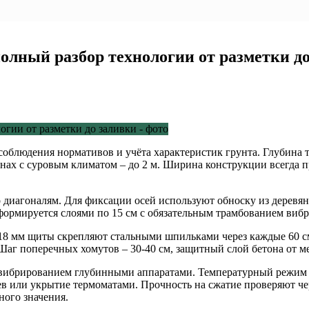
олный разбор технологии от разметки д
соблюдения нормативов и учёта характеристик грунта. Глубина 
онах с суровым климатом – до 2 м. Ширина конструкции всегда 
о диагоналям. Для фиксации осей используют обноску из деревя
ормируется слоями по 15 см с обязательным трамбованием вибр
18 мм щиты скрепляют стальными шпильками через каждые 60 
Шаг поперечных хомутов – 30-40 см, защитный слой бетона от ме
вибрированием глубинными аппаратами. Температурный режим о
грев или укрытие термоматами. Прочность на сжатие проверяют ч
ного значения.