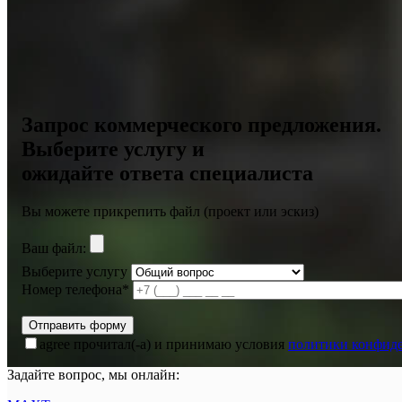
Запрос коммерческого предложения.
Выберите услугу и
ожидайте ответа специалиста
Вы можете прикрепить файл (проект или эскиз)
Ваш файл:
Выберите услугу
Номер телефона*
agree
прочитал(-а) и принимаю условия
политики конфид
Задайте вопрос, мы онлайн: