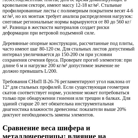
кровельном секторе, имеют массу 12-18 кг/м². Стальные
профилированные листы с полимерным покрытием весят 4-6
кг/м², но их монтаж требует анализа распределения нагрузок:
снеговые региональные нормы варьируются от 80 до 560 кг/
м². Разница в жесткости материалов создает риски
деформации при ветровой подъемной силе.
Деревянные опорные конструкции, рассчитанные под плиты,
часто имеют шаг 80-120 см. Для стальных листов допустимый
интервал увеличивается до 150-200 см при условии
сохранения сечения бруса. Проверьте прогиб элементов: при
длине 6 м и нагрузке 200 кг/м² допустимое значение не
должно превышать L/200.
Требования СНиП II-26-76 регламентируют угол наклона от
12° для стальных профилей. Если существующая геометрия
скатов соответствует норме, усиление может потребоваться
только при обнаружении гниения или трещин в балках. Для
зданий старше 20 лет обязательна инструментальная
диагностика влажности древесины: показатели выше 20%
диктуют необходимость замены элементов.
Сравнение веса шифера и
металлочерепицы: влияние на