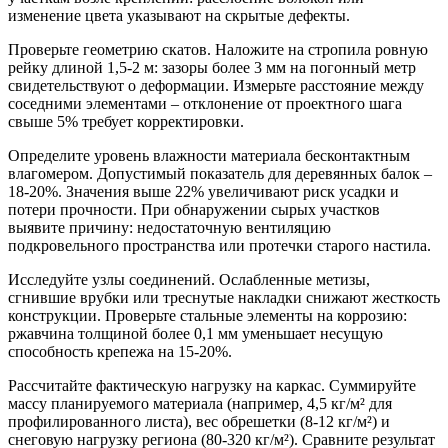
изменение цвета указывают на скрытые дефекты.
Проверьте геометрию скатов. Наложите на стропила ровную
рейку длиной 1,5-2 м: зазоры более 3 мм на погонный метр
свидетельствуют о деформации. Измерьте расстояние между
соседними элементами – отклонение от проектного шага
свыше 5% требует корректировки.
Определите уровень влажности материала бесконтактным
влагомером. Допустимый показатель для деревянных балок –
18-20%. Значения выше 22% увеличивают риск усадки и
потери прочности. При обнаружении сырых участков
выявите причину: недостаточную вентиляцию
подкровельного пространства или протечки старого настила.
Исследуйте узлы соединений. Ослабленные метизы,
сгнившие врубки или треснутые накладки снижают жесткость
конструкции. Проверьте стальные элементы на коррозию:
ржавчина толщиной более 0,1 мм уменьшает несущую
способность крепежа на 15-20%.
Рассчитайте фактическую нагрузку на каркас. Суммируйте
массу планируемого материала (например, 4,5 кг/м² для
профилированного листа), вес обрешетки (8-12 кг/м²) и
снеговую нагрузку региона (80-320 кг/м²). Сравните результат