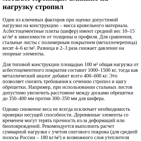
нагрузку стропил
Один из ключевых факторов при оценке допустимой
нагрузки на конструкцию – масса кровельного материала.
Асбестоцементные плиты (шифер) имеют средний вес 10–15
кг/м² в зависимости от толщины и профиля. Для сравнения,
стальные листы с полимерным покрытием (металлочерепица)
весят 4–6 кг/м². Разница в 2–3 раза снижает давление на
опорные элементы.
Для типовой конструкции площадью 100 м² общая нагрузка от
асбестоцементного покрытия составит 1000–1500 кг, тогда как
металлический аналог добавит всего 400–600 кг. Это
позволяет снизить требования к сечению стропил и шагу
обрешетки. Например, при использовании стальных листов
допустимо увеличить расстояние между досками обрешетки
до 350–400 мм против 300–350 мм для шифера.
Однако снижение веса не всегда исключает необходимость
проверки несущей способности. Деревянные элементы со
временем могут терять прочность из-за деформаций или
биоповреждений. Рекомендуется выполнить расчет
суммарной нагрузки с учетом снегового покрова (для средней
полосы России – 180 кг/м²) и возможного слоя утеплителя