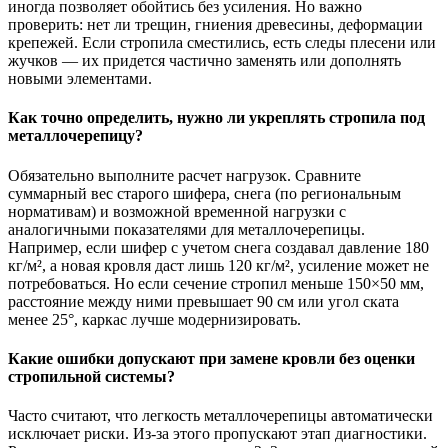
иногда позволяет обойтись без усиления. Но важно
проверить: нет ли трещин, гниения древесины, деформации
крепежей. Если стропила сместились, есть следы плесени или
жучков — их придется частично заменять или дополнять
новыми элементами.
Как точно определить, нужно ли укреплять стропила под
металлочерепицу?
Обязательно выполните расчет нагрузок. Сравните
суммарный вес старого шифера, снега (по региональным
нормативам) и возможной временной нагрузки с
аналогичными показателями для металлочерепицы.
Например, если шифер с учетом снега создавал давление 180
кг/м², а новая кровля даст лишь 120 кг/м², усиление может не
потребоваться. Но если сечение стропил меньше 150×50 мм,
расстояние между ними превышает 90 см или угол ската
менее 25°, каркас лучше модернизировать.
Какие ошибки допускают при замене кровли без оценки
стропильной системы?
Часто считают, что легкость металлочерепицы автоматически
исключает риски. Из-за этого пропускают этап диагностики.