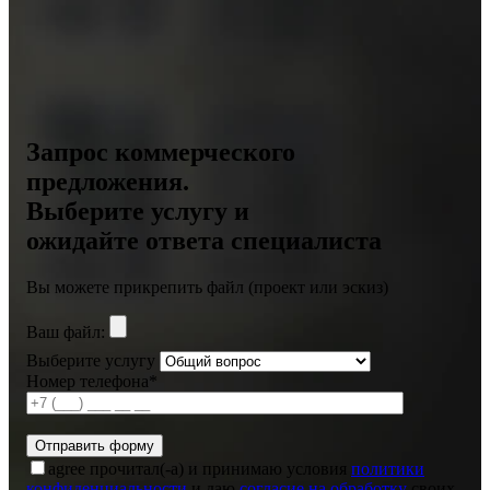
Запрос коммерческого
предложения.
Выберите услугу и
ожидайте ответа специалиста
Вы можете прикрепить файл (проект или эскиз)
Ваш файл:
Выберите услугу
Номер телефона*
agree
прочитал(-а) и принимаю условия
политики
конфиденциальности
и даю
согласие на обработку
своих