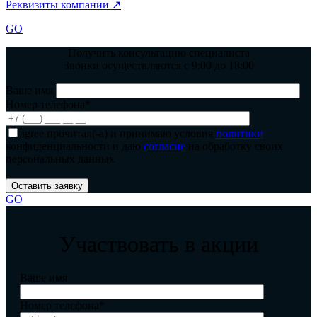
Реквизиты компании ↗
GO
Получить консультацию специалиста
Звонки осуществляются с 9:00 до 18:00
Ваше имя
Номер телефона*
agree
прочитал(-а) и принимаю условия
политики
конфиденциальности и даю
согласие
на обработку своих
персональных данных
GO
Участвовать в акции
Ваше имя
Номер телефона*