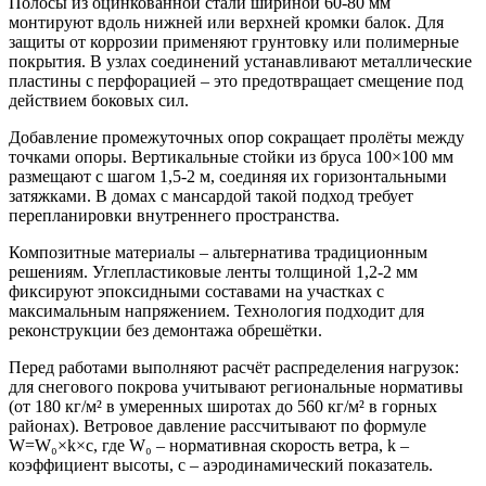
Полосы из оцинкованной стали шириной 60-80 мм
монтируют вдоль нижней или верхней кромки балок. Для
защиты от коррозии применяют грунтовку или полимерные
покрытия. В узлах соединений устанавливают металлические
пластины с перфорацией – это предотвращает смещение под
действием боковых сил.
Добавление промежуточных опор сокращает пролёты между
точками опоры. Вертикальные стойки из бруса 100×100 мм
размещают с шагом 1,5-2 м, соединяя их горизонтальными
затяжками. В домах с мансардой такой подход требует
перепланировки внутреннего пространства.
Композитные материалы – альтернатива традиционным
решениям. Углепластиковые ленты толщиной 1,2-2 мм
фиксируют эпоксидными составами на участках с
максимальным напряжением. Технология подходит для
реконструкции без демонтажа обрешётки.
Перед работами выполняют расчёт распределения нагрузок:
для снегового покрова учитывают региональные нормативы
(от 180 кг/м² в умеренных широтах до 560 кг/м² в горных
районах). Ветровое давление рассчитывают по формуле
W=W₀×k×c, где W₀ – нормативная скорость ветра, k –
коэффициент высоты, c – аэродинамический показатель.