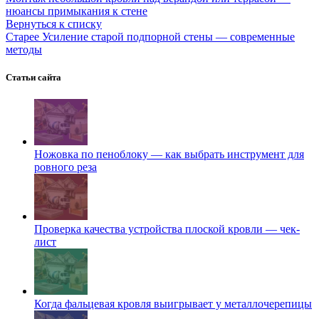
нюансы примыкания к стене
Вернуться к списку
Старее
Усиление старой подпорной стены — современные
методы
Статьи сайта
Ножовка по пеноблоку — как выбрать инструмент для
ровного реза
Проверка качества устройства плоской кровли — чек-
лист
Когда фальцевая кровля выигрывает у металлочерепицы