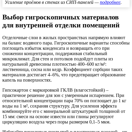
Усиление проёмов в стенах из СИП-панелей —
подробнее
.
Выбор гигроскопичных материалов
для внутренней отделки помещений
Отделочные слои в жилых пространствах напрямую влияют
на баланс водяного пара. Гигроскопичные варианты способны
поглощать избыток конденсата и возвращать его при
снижении концентрации, поддерживая стабильный
микроклимат. Для стен и потолков подойдут плиты из
натуральной древесины плотностью 400–600 кг/м³:
лиственница, сосна или кедр. Коэффициент сорбции таких
материалов достигает 4–6%, что предотвращает образование
капель на поверхностях.
Гипсокартон с маркировкой ГКЛВ (влагостойкий) –
практичное решение для зон с умеренным испарением. При
относительной концентрации пара 70% он поглощает до 1 кг
воды на 1 м², сохраняя структуру. Для усиления эффекта
комбинируйте его с минеральной штукатуркой толщиной от
15 мм: смеси на основе извести или глины регулируют
циркуляцию воздуха через поры размером 0,1–5 мкм.
Избегайте виниловых покрытий и пластиковых панелей – их