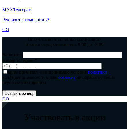
MAX
Телеграм
Реквизиты компании ↗
GO
Получить консультацию специалиста
Звонки осуществляются с 9:00 до 18:00
Ваше имя
Номер телефона*
agree
прочитал(-а) и принимаю условия
политики
конфиденциальности и даю
согласие
на обработку своих
персональных данных
GO
Участвовать в акции