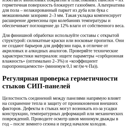
герметичная поверхность блокирует газообмен. Альтернатива
для пола – нелакированный паркет из дуба или бука с
межшовными зазорами 2–3 мм. Такая укладка компенсирует
расширение древесины при колебаниях температуры и
обеспечивает поглощение до 12% влаги от собственного веса.
Для финишной обработки используйте составы с открытой
структурой: силикатные краски или восковые пропитки. Они
не создают барьеров для диффузии пара, в отличие от
акриловых и алкидных аналогов. Проверяйте технические
характеристики материалов: ищите параметры «сорбционная
влажность» (оптимально 2–3%) и «коэффициент
паропроницаемости» (минимум 0,1 мг/(м·ч·Па)).
Регулярная проверка герметичности
стыков СИП-панелей
Целостность соединений между панелями напрямую влияет
на сохранение тепла и защиту от проникновения внешних
факторов. Дефекты в стыках могут возникать из-за усадки
конструкции, температурных деформаций или механических
повреждений. Проводите осмотр швов минимум дважды в
год – после зимнего сезона и перед началом холодов.