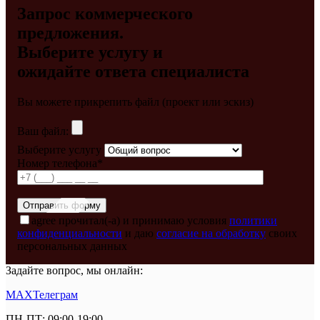
Запрос коммерческого
предложения.
Выберите услугу и
ожидайте ответа специалиста
Вы можете прикрепить файл (проект или эскиз)
Ваш файл:
Выберите услугу
Номер телефона*
agree
прочитал(-а) и принимаю условия
политики
конфиденциальности
и даю
согласие на обработку
своих
персональных данных
Задайте вопрос, мы онлайн:
MAX
Телеграм
ПН-ПТ: 09:00-19:00