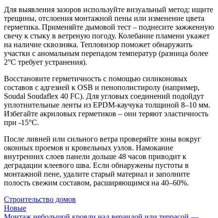
Для выявления зазоров используйте визуальный метод: ищите
трещины, отслоения монтажной пены или изменение цвета
герметика. Применяйте дымовой тест – поднесите зажженную
свечу к стыку в ветреную погоду. Колебание пламени укажет
на наличие сквозняка. Тепловизор поможет обнаружить
участки с аномальным перепадом температур (разница более
2°C требует устранения).
Восстановите герметичность с помощью силиконовых
составов с адгезией к OSB и пенополистиролу (например,
Soudal Soudaflex 40 FC). Для угловых соединений подойдут
уплотнительные ленты из EPDM-каучука толщиной 8–10 мм.
Избегайте акриловых герметиков – они теряют эластичность
при -15°C.
После ливней или сильного ветра проверяйте зоны вокруг
оконных проемов и кровельных узлов. Намокание
внутренних слоев панели дольше 48 часов приводит к
деградации клеевого шва. Если обнаружены пустоты в
монтажной пене, удалите старый материал и заполните
полость свежим составом, расширяющимся на 40–60%.
Строительство домов
Новые
Монтаж небольшой кровли над верандой или террасой —