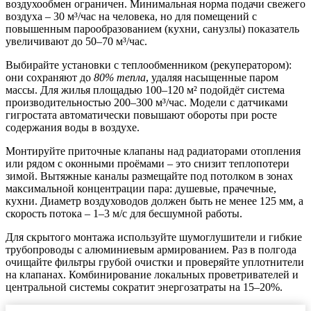
воздухообмен ограничен. Минимальная норма подачи свежего
воздуха –
30 м³/час на человека
, но для помещений с
повышенным парообразованием (кухни, санузлы) показатель
увеличивают до
50–70 м³/час
.
Выбирайте установки с теплообменником (рекуператором):
они сохраняют до
80% тепла
, удаляя насыщенные паром
массы. Для жилья площадью 100–120 м² подойдёт система
производительностью
200–300 м³/час
. Модели с датчиками
гигростата автоматически повышают обороты при росте
содержания воды в воздухе.
Монтируйте приточные клапаны над радиаторами отопления
или рядом с оконными проёмами – это снизит теплопотери
зимой. Вытяжные каналы размещайте под потолком в зонах
максимальной концентрации пара: душевые, прачечные,
кухни. Диаметр воздуховодов должен быть не менее
125 мм
, а
скорость потока –
1–3 м/с
для бесшумной работы.
Для скрытого монтажа используйте шумоглушители и гибкие
трубопроводы с алюминиевым армированием. Раз в полгода
очищайте фильтры грубой очистки и проверяйте уплотнители
на клапанах. Комбинирование локальных проветривателей и
центральной системы сократит энергозатраты на 15–20%.